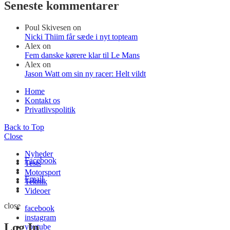
Seneste kommentarer
Poul Skivesen
on
Nicki Thiim får sæde i nyt topteam
Alex
on
Fem danske kørere klar til Le Mans
Alex
on
Jason Watt om sin ny racer: Helt vildt
Home
Kontakt os
Privatlivspolitik
Back to Top
Close
Nyheder
Facebook
Tests
Motorsport
Email
Teknik
Videoer
close
facebook
instagram
Log In
youtube