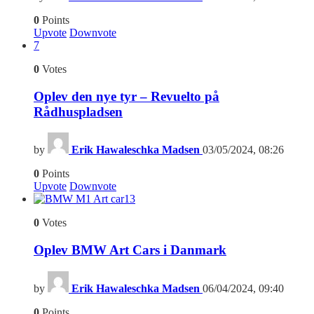
0
Points
Upvote
Downvote
7
0
Votes
Oplev den nye tyr – Revuelto på
Rådhuspladsen
by
Erik Hawaleschka Madsen
03/05/2024, 08:26
0
Points
Upvote
Downvote
13
0
Votes
Oplev BMW Art Cars i Danmark
by
Erik Hawaleschka Madsen
06/04/2024, 09:40
0
Points