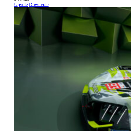
Upvote
Downvote