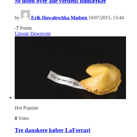
Se listen over alle verdens bilmærker
by
Erik Hawaleschka Madsen
10/07/2015, 13:44
-7
Points
Upvote
Downvote
Hot
Popular
0
Votes
Tre danskere køber LaFerrari