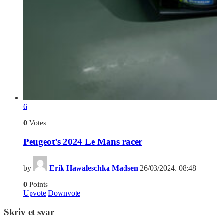
6
0
Votes
Peugeot’s 2024 Le Mans racer
by
Erik Hawaleschka Madsen
26/03/2024, 08:48
0
Points
Upvote
Downvote
Skriv et svar