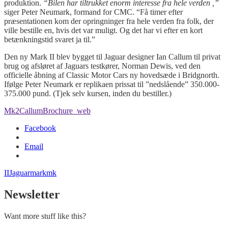
produktion.
“Bilen har tiltrukket enorm interesse fra hele verden ,”
siger Peter Neumark, formand for CMC. “Få timer efter
præsentationen kom der opringninger fra hele verden fra folk, der
ville bestille en, hvis det var muligt. Og det har vi efter en kort
betænkningstid svaret ja til.”
Den ny Mark II blev bygget til Jaguar designer Ian Callum til privat
brug og afsløret af Jaguars testkører, Norman Dewis, ved den
officielle åbning af Classic Motor Cars ny hovedsæde i Bridgnorth.
Ifølge Peter Neumark er replikaen prissat til ”nedslående” 350.000-
375.000 pund. (Tjek selv kursen, inden du bestiller.)
Mk2CallumBrochure_web
Facebook
Email
II
Jaguar
mark
mk
Newsletter
Want more stuff like this?