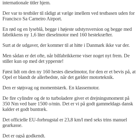
internationale titler hjem.
Der var to testbiler til rådigt at vælge imellem ved testbasen uden for
Francisco Sa Carneiro Airport.
En rød og en lyseblå, begge i højeste udstyrsversion og begge med
fabrikkens ny 1,6 liter dieselmotor med 160 hestekræfter.
Surt at de udgaver, der kommer til at hitte i Danmark ikke var der.
Men sådan er det ofte, når bilfabrikkerne viser noget nyt frem. De
stiller kun op med det ypperste!
Først lidt om den ny 160 hestes dieselmotor, for den er et bevis på, at
Opel er blandt de allerbedste, når det gælder motorteknik.
Den er støjsvag og momentstærk. En klassemotor.
De fire cylindre og de to turboladere giver et drejningsmoment på
350 Nm ved bare 1500 o/min. Det er vi på godt gammeldags dansk
kalder et godt buntræk.
Det officielle EU-forbrugstal er 23,8 km/l med seks trins manuel
gearkasse.
Det er også godkendt.