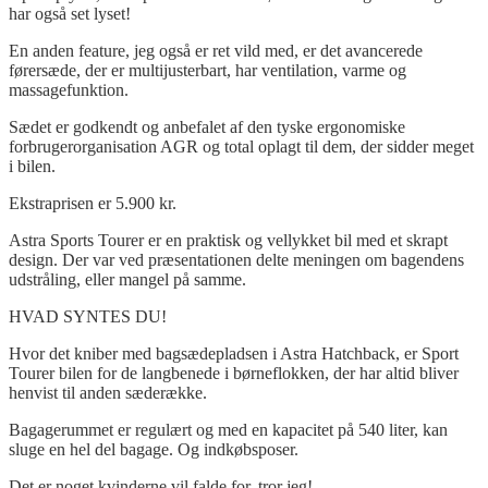
har også set lyset!
En anden feature, jeg også er ret vild med, er det avancerede
førersæde, der er multijusterbart, har ventilation, varme og
massagefunktion.
Sædet er godkendt og anbefalet af den tyske ergonomiske
forbrugerorganisation AGR og total oplagt til dem, der sidder meget
i bilen.
Ekstraprisen er 5.900 kr.
Astra Sports Tourer er en praktisk og vellykket bil med et skrapt
design. Der var ved præsentationen delte meningen om bagendens
udstråling, eller mangel på samme.
HVAD SYNTES DU!
Hvor det kniber med bagsædepladsen i Astra Hatchback, er Sport
Tourer bilen for de langbenede i børneflokken, der har altid bliver
henvist til anden sæderække.
Bagagerummet er regulært og med en kapacitet på 540 liter, kan
sluge en hel del bagage. Og indkøbsposer.
Det er noget kvinderne vil falde for, tror jeg!