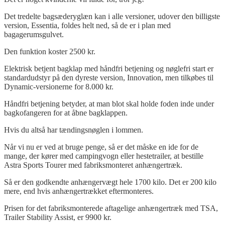
Det tredelte bagsæderyglæn kan i alle versioner, udover den billigste
version, Essentia, foldes helt ned, så de er i plan med
bagagerumsgulvet.
Den funktion koster 2500 kr.
Elektrisk betjent bagklap med håndfri betjening og nøglefri start er
standardudstyr på den dyreste version, Innovation, men tilkøbes til
Dynamic-versionerne for 8.000 kr.
Håndfri betjening betyder, at man blot skal holde foden inde under
bagkofangeren for at åbne bagklappen.
Hvis du altså har tændingsnøglen i lommen.
Når vi nu er ved at bruge penge, så er det måske en ide for de
mange, der kører med campingvogn eller hestetrailer, at bestille
Astra Sports Tourer med fabriksmonteret anhængertræk.
Så er den godkendte anhængervægt hele 1700 kilo. Det er 200 kilo
mere, end hvis anhængertrækket eftermonteres.
Prisen for det fabriksmonterede aftagelige anhængertræk med TSA,
Trailer Stability Assist, er 9900 kr.