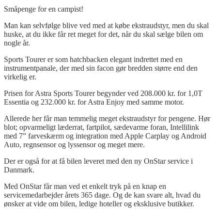
Småpenge for en campist!
Man kan selvfølge blive ved med at købe ekstraudstyr, men du skal
huske, at du ikke får ret meget for det, når du skal sælge bilen om
nogle år.
Sports Tourer er som hatchbacken elegant indrettet med en
instrumentpanale, der med sin facon gør bredden større end den
virkelig er.
Prisen for Astra Sports Tourer begynder ved 208.000 kr. for 1,0T
Essentia og 232.000 kr. for Astra Enjoy med samme motor.
Allerede her får man temmelig meget ekstraudstyr for pengene. Hør
blot; opvarmeligt læderrat, fartpilot, sædevarme foran, Intellilink
med 7” farveskærm og integration med Apple Carplay og Android
Auto, regnsensor og lyssensor og meget mere.
Der er også for at få bilen leveret med den ny OnStar service i
Danmark.
Med OnStar får man ved et enkelt tryk på en knap en
servicemedarbejder årets 365 dage. Og de kan svare alt, hvad du
ønsker at vide om bilen, ledige hoteller og eksklusive butikker.