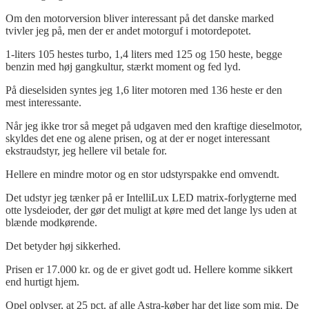
Om den motorversion bliver interessant på det danske marked
tvivler jeg på, men der er andet motorguf i motordepotet.
1-liters 105 hestes turbo, 1,4 liters med 125 og 150 heste, begge
benzin med høj gangkultur, stærkt moment og fed lyd.
På dieselsiden syntes jeg 1,6 liter motoren med 136 heste er den
mest interessante.
Når jeg ikke tror så meget på udgaven med den kraftige dieselmotor,
skyldes det ene og alene prisen, og at der er noget interessant
ekstraudstyr, jeg hellere vil betale for.
Hellere en mindre motor og en stor udstyrspakke end omvendt.
Det udstyr jeg tænker på er IntelliLux LED matrix-forlygterne med
otte lysdeioder, der gør det muligt at køre med det lange lys uden at
blænde modkørende.
Det betyder høj sikkerhed.
Prisen er 17.000 kr. og de er givet godt ud. Hellere komme sikkert
end hurtigt hjem.
Opel oplyser, at 25 pct. af alle Astra-køber har det lige som mig. De