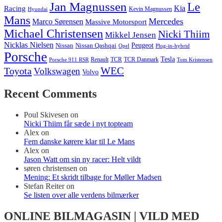
Jan Magnussen
Le
Kia
Racing
Kevin Magnussen
Hyundai
Mans
Mercedes
Marco Sørensen
Massive Motorsport
Michael Christensen
Nicki Thiim
Mikkel Jensen
Nicklas Nielsen
Nissan
Nissan Qashqai
Peugeot
Opel
Plug-in-hybrid
Porsche
Tesla
Renault
TCR
TCR Danmark
Tom Kristensen
Porsche 911 RSR
WEC
Toyota
Volkswagen
Volvo
Recent Comments
Poul Skivesen
on
Nicki Thiim får sæde i nyt topteam
Alex
on
Fem danske kørere klar til Le Mans
Alex
on
Jason Watt om sin ny racer: Helt vildt
søren christensen
on
Mening: Et skridt tilbage for Møller Madsen
Stefan Reiter
on
Se listen over alle verdens bilmærker
ONLINE BILMAGASIN | VILD MED