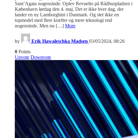
Sant’Agata nogensinde. Oplev Revuelto på Rådhuspladsen i
København lørdag den 4. maj. Det er ikke hver dag, der
lander en ny Lamborghini i Danmark. Og slet ikke en
topmodel med flere kræfter og mere teknologi end
nogensinde. Men nu […]
More
by
Erik Hawaleschka Madsen
03/05/2024, 08:26
0
Points
Upvote
Downvote