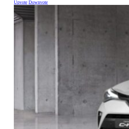
Upvote
Downvote