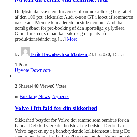
De første danske ejere forventes at kunne sætte sig bag rattet
af den 100 pct. elektriske Audi e-tron GT i løbet af sommeren
næste år. Men de kan allerede bestille den nu. Audi har
nemlig åbnet for pre-booking af den sportslige og lydløse
Gran Turismo, så man kan sikre sig en plads på
produktionsbåndet og […]
More
by
Erik Hawaleschka Madsen
23/11/2020, 15:13
1
Point
Upvote
Downvote
2
Shares
448
Views
0
Votes
in
Breaking News
,
Nyheder
Volvo i frit fald for din sikkerhed
Sikkerhed betyder for Volvo det samme som bambus for en
Panda. Det skal være det bedste af de bedste. Derfor har
Volvo taget en ny og banebrydende kollisionstest i brug: De
sender nye biler i frit fald fra 30 meters højde. En metode der