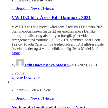
1
Shares
473
Views
0
Votes
in
Breaking News
,
Nyheder
VW ID.3 blev Årets Bil i Danmark 2021
VW ID.3 er i dag blevet kåret som Årets bil i Danmark 2021.
Stemmeoptællingen fra de 22 jurymedlemmer i Danske
motorjournalister og afsløringen foregik på et video-
arrangement på Youtube. ID.3 fik 150 stemmer, Seat Leon
122 og Toyota Yaris 114 på tredjepladsen. ID.3 afløser sidste
års vinder, der også var en elbil, nemlig Tesla Model […]
More
by
Erik Hawaleschka Madsen
24/11/2020, 17:51
0
Points
Upvote
Downvote
2
Shares
656
Views
1
Vote
in
Breaking News
,
Nyheder
Nu kan du bestille vild elektrisk Audi