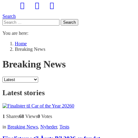
Search
Search
Search
for:
You are here:
Home
Breaking News
Breaking News
Latest stories
0
1
Shares
68
Views
0
Votes
in
Breaking News
,
Nyheder
,
Tests