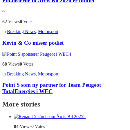
Finalisterne til Årets Bil 2026 er fundet
9
62
Views
0
Votes
in
Breaking News
,
Motorsport
Kevin & Co misser podiet
4
68
Views
0
Votes
in
Breaking News
,
Motorsport
Point S som ny partner for Team Peugeot
TotalEnergies i WEC
More stories
5
84
Views
0
Votes