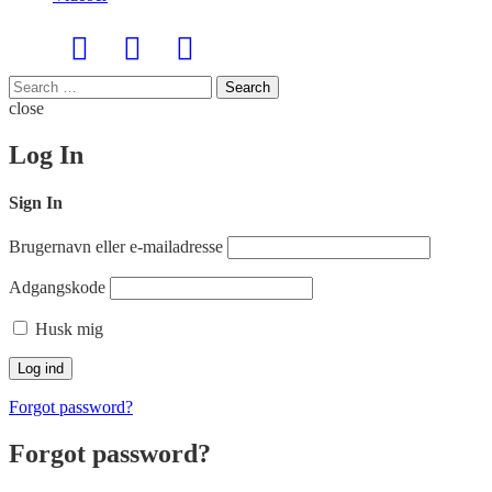
Search
Search
for:
close
Log In
Sign In
Brugernavn eller e-mailadresse
Adgangskode
Husk mig
Forgot password?
Forgot password?