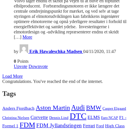
Volvo tager endnu et skridt på vejen til at blive en toptunet
elbilproducent. Forbrændingsmotoren er ikke længere det
centrale omdrejningspunkt for mærket, og ved selv at tage
styringen af elmotorudviklingen kan fabrikkens ingeniører
optimere elmotorerne og opnå yderligere resultater i forhold til
energieffektivitet og samlet ydelse. Investeringerne i
elmotordesign og -udvikling repræsenterer endnu et skridt
[…]
More
by
Erik Hawaleschka Madsen
04/11/2020, 11:47
0
Points
Upvote
Downvote
Load More
Congratulations. You've reached the end of the internet.
Tags
Audi
Aston Martin
BMW
Anders Fjordbach
Casper Elgaard
DTC
Corvette
ELMS
F1 -
Christina Nielsen
Dennis Lind
Euro NCAP
FDM
FDM Jyllandsringen
Ferrari
Formel 1
High Class
Ford