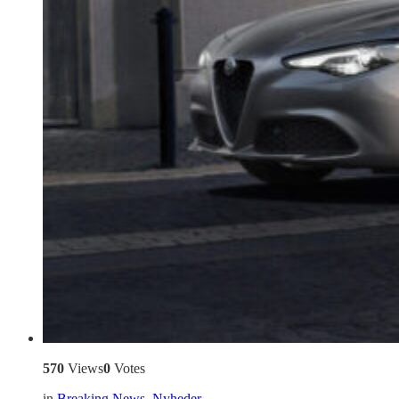
570
Views
0
Votes
in
Breaking News
,
Nyheder