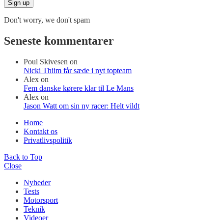
Don't worry, we don't spam
Seneste kommentarer
Poul Skivesen
on
Nicki Thiim får sæde i nyt topteam
Alex
on
Fem danske kørere klar til Le Mans
Alex
on
Jason Watt om sin ny racer: Helt vildt
Home
Kontakt os
Privatlivspolitik
Back to Top
Close
Nyheder
Tests
Motorsport
Teknik
Videoer