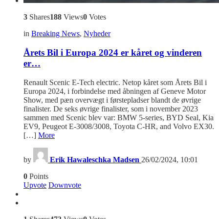
3
Shares
188
Views
0
Votes
in
Breaking News
,
Nyheder
Årets Bil i Europa 2024 er kåret og vinderen
er…
Renault Scenic E-Tech electric. Netop kåret som Årets Bil i
Europa 2024, i forbindelse med åbningen af Geneve Motor
Show, med pæn overvægt i førstepladser blandt de øvrige
finalister. De seks øvrige finalister, som i november 2023
sammen med Scenic blev var: BMW 5-series, BYD Seal, Kia
EV9, Peugeot E-3008/3008, Toyota C-HR, and Volvo EX30.
[…]
More
by
Erik Hawaleschka Madsen
26/02/2024, 10:01
0
Points
Upvote
Downvote