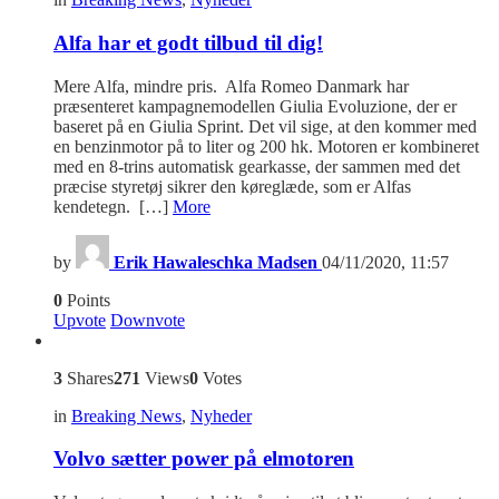
Alfa har et godt tilbud til dig!
Mere Alfa, mindre pris. Alfa Romeo Danmark har
præsenteret kampagnemodellen Giulia Evoluzione, der er
baseret på en Giulia Sprint. Det vil sige, at den kommer med
en benzinmotor på to liter og 200 hk. Motoren er kombineret
med en 8-trins automatisk gearkasse, der sammen med det
præcise styretøj sikrer den køreglæde, som er Alfas
kendetegn. […]
More
by
Erik Hawaleschka Madsen
04/11/2020, 11:57
0
Points
Upvote
Downvote
3
Shares
271
Views
0
Votes
in
Breaking News
,
Nyheder
Volvo sætter power på elmotoren