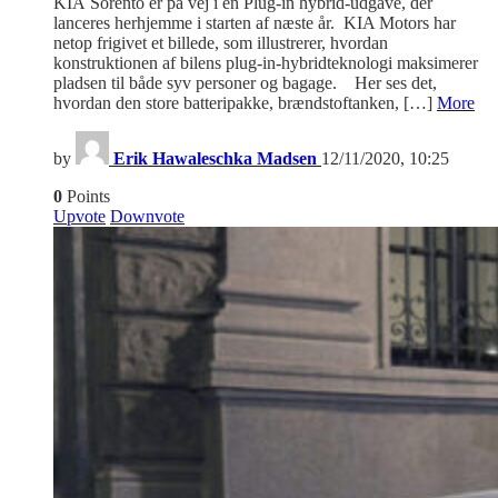
KIA Sorento er på vej i en Plug-in hybrid-udgave, der
lanceres herhjemme i starten af næste år. KIA Motors har
netop frigivet et billede, som illustrerer, hvordan
konstruktionen af bilens plug-in-hybridteknologi maksimerer
pladsen til både syv personer og bagage. Her ses det,
hvordan den store batteripakke, brændstoftanken, […]
More
by
Erik Hawaleschka Madsen
12/11/2020, 10:25
0
Points
Upvote
Downvote