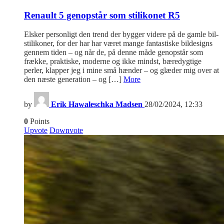
Renault 5 genopstår som stilikonet R5
Elsker personligt den trend der bygger videre på de gamle bil-
stilikoner, for der har har været mange fantastiske bildesigns
gennem tiden – og når de, på denne måde genopstår som
frække, praktiske, moderne og ikke mindst, bæredygtige
perler, klapper jeg i mine små hænder – og glæder mig over at
den næste generation – og […]
More
by
Erik Hawaleschka Madsen
28/02/2024, 12:33
0
Points
Upvote
Downvote