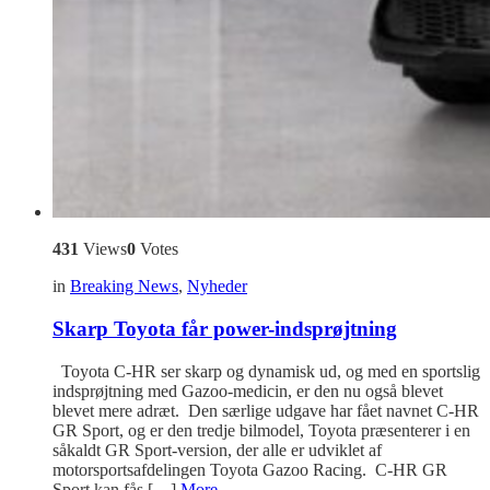
431
Views
0
Votes
in
Breaking News
,
Nyheder
Skarp Toyota får power-indsprøjtning
Toyota C-HR ser skarp og dynamisk ud, og med en sportslig
indsprøjtning med Gazoo-medicin, er den nu også blevet
blevet mere adræt. Den særlige udgave har fået navnet C-HR
GR Sport, og er den tredje bilmodel, Toyota præsenterer i en
såkaldt GR Sport-version, der alle er udviklet af
motorsportsafdelingen Toyota Gazoo Racing. C-HR GR
Sport kan fås […]
More