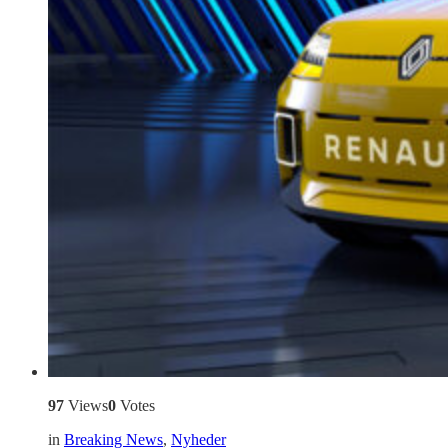
97
Views
0
Votes
in
Breaking News
,
Nyheder