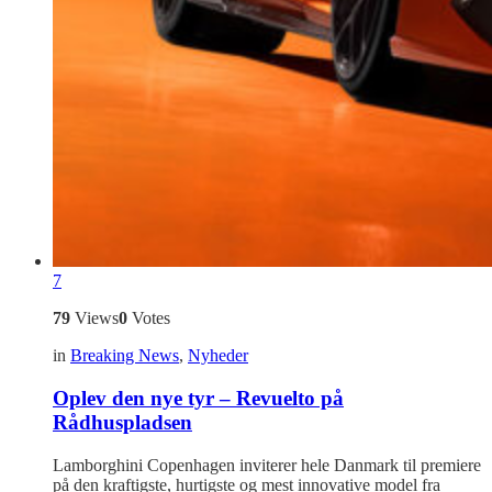
7
79
Views
0
Votes
in
Breaking News
,
Nyheder
Oplev den nye tyr – Revuelto på
Rådhuspladsen
Lamborghini Copenhagen inviterer hele Danmark til premiere
på den kraftigste, hurtigste og mest innovative model fra