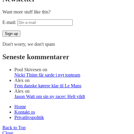
Want more stuff like this?
E-mail:
Don't worry, we don't spam
Seneste kommentarer
Poul Skivesen
on
Nicki Thiim får sæde i nyt topteam
Alex
on
Fem danske kørere klar til Le Mans
Alex
on
Jason Watt om sin ny racer: Helt vildt
Home
Kontakt os
Privatlivspolitik
Back to Top
Close