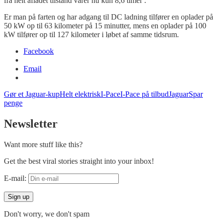
fra
helt
afladet
tilstand
varer
nu
kun 8,6
timer
.
Er
man
på
farten
og
har
adgang
til
DC
ladning
tilfører
en
oplader
på
50 kW
op
til
63
kilometer
på
15
minutter
, mens en
oplader
på
100
kW
tilfører
op
til
127
kilometer
i
løbet
af
samme
tidsrum
.
Facebook
Email
Gør et Jaguar-kup
Helt elektrisk
I-Pace
I-Pace på tilbud
Jaguar
Spar
penge
Newsletter
Want more stuff like this?
Get the best viral stories straight into your inbox!
E-mail:
Don't worry, we don't spam