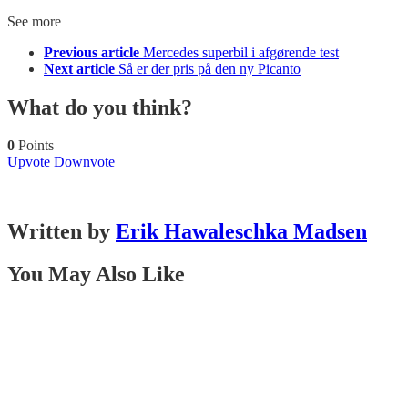
See more
Previous article
Mercedes superbil i afgørende test
Next article
Så er der pris på den ny Picanto
What do you think?
0
Points
Upvote
Downvote
Written by
Erik Hawaleschka Madsen
You May Also Like