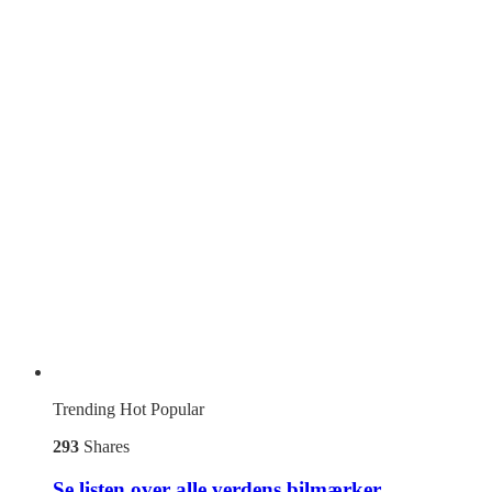
Trending
Hot
Popular
293
Shares
Se listen over alle verdens bilmærker