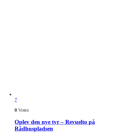
7
0
Votes
Oplev den nye tyr – Revuelto på
Rådhuspladsen