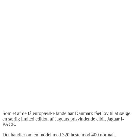
Som et
af
de
få
europæiske
lande
har
Danmark
fået
lov
til
at
sælge
en
særlig
limited
edition
af
Jaguars
prisvindende
elbil, Jaguar I-
PACE.
Det
handler om en model med 320
heste
mod
400
normalt
.