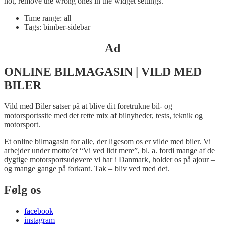
not, remove the wrong ones in the widget settings.
Time range: all
Tags: bimber-sidebar
Ad
ONLINE BILMAGASIN | VILD MED
BILER
Vild med Biler satser på at blive dit foretrukne bil- og
motorsportssite med det rette mix af bilnyheder, tests, teknik og
motorsport.
Et online bilmagasin for alle, der ligesom os er vilde med biler. Vi
arbejder under motto’et “Vi ved lidt mere”, bl. a. fordi mange af de
dygtige motorsportsudøvere vi har i Danmark, holder os på ajour –
og mange gange på forkant. Tak – bliv ved med det.
Følg os
facebook
instagram