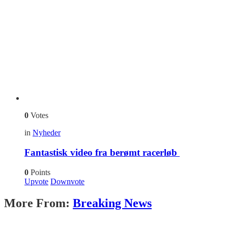
0
Votes
in
Nyheder
Fantastisk video fra berømt racerløb
0
Points
Upvote
Downvote
More From:
Breaking News