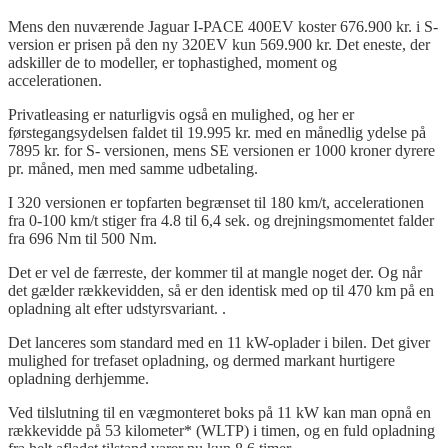
Mens den
nuværende
Jaguar I-PACE 400EV koster 676.900 kr. i S-
version er
prisen
på
den
ny
320EV kun 569.900 kr.
Det
eneste
, der
adskiller
de to
modeller
, er
tophastighed
, moment
og
accelerationen
.
Privatleasing
er
naturligvis
også
en
mulighed,
og
her
er
førstegangsydelsen
faldet
til
19.995 kr.
med
en
månedlig
ydelse
på
7895 kr. for S-
versionen
, mens SE
versionen
er 1000
kroner
dyrere
pr.
måned,
men
med
samme
udbetaling.
I 320
versionen
er
topfarten
begrænset
til
180 km/t,
accelerationen
fra
0-100 km/t
stiger
fra
4.8
til
6,4 sek.
og
drejningsmomentet
falder
fra
696
Nm
til
500 Nm.
Det
er vel de
færreste
, der
kommer
til
at
mangle
noget
der.
Og
når
det
gælder
rækkevidden
,
så
er den
identisk
med
op
til
470 km
på
en
opladning
alt
efter
udstyrsvariant
. .
Det
lanceres
som standard
med
en 11 kW-
oplader
i
bilen
.
Det
giver
mulighed
for
trefaset
opladning
,
og
dermed
markant
hurtigere
opladning
derhjemme
.
Ved
tilslutning
til
en
vægmonteret
boks
på
11 kW
kan
man
opnå
en
rækkevidde
på
53
kilometer
* (WLTP) i
timen
,
og
en
fuld
opladning