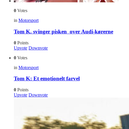
0
Votes
in
Motorsport
Tom K. svinger pisken over Audi-kørerne
0
Points
Upvote
Downvote
0
Votes
in
Motorsport
Tom K: Et emotionelt farvel
0
Points
Upvote
Downvote