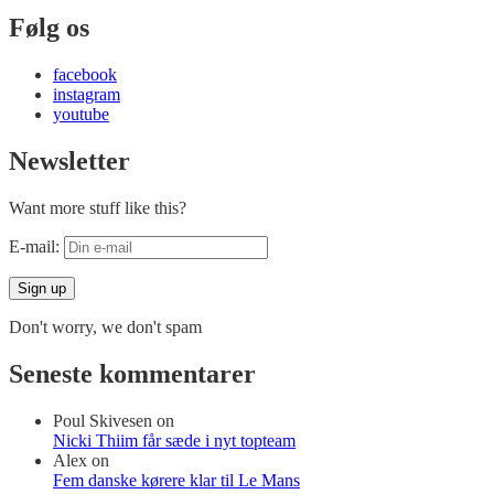
Følg os
facebook
instagram
youtube
Newsletter
Want more stuff like this?
E-mail:
Don't worry, we don't spam
Seneste kommentarer
Poul Skivesen
on
Nicki Thiim får sæde i nyt topteam
Alex
on
Fem danske kørere klar til Le Mans