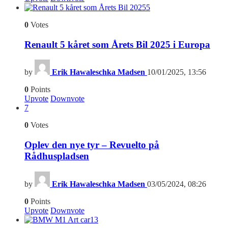
5
0
Votes
Renault 5 kåret som Årets Bil 2025 i Europa
by
Erik Hawaleschka Madsen
10/01/2025, 13:56
0
Points
Upvote
Downvote
7
0
Votes
Oplev den nye tyr – Revuelto på
Rådhuspladsen
by
Erik Hawaleschka Madsen
03/05/2024, 08:26
0
Points
Upvote
Downvote
13