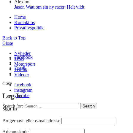
Alex
on
Jason Watt om sin ny racer: Helt vildt
Home
Kontakt os
Privatlivspolitik
Back to Top
Close
Nyheder
Facebook
Tests
Motorsport
Email
Teknik
Videoer
close
facebook
instagram
Log In
youtube
Search for:
Search
Sign In
Brugernavn eller e-mailadresse
Adgangskode