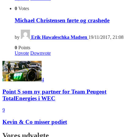
0
Votes
Michael Christensen førte og crashede
by
Erik Hawaleschka Madsen
19/11/2017, 21:08
0
Points
Upvote
Downvote
4
Point S som ny partner for Team Peugeot
TotalEnergies i WEC
9
Kevin & Co misser podiet
Vores udvalgte