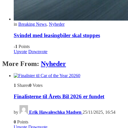
in
Breaking News
,
Nyheder
Svindel med leasingbiler skal stoppes
-1
Points
Upvote
Downvote
More From:
Nyheder
0
1
Shares
0
Votes
Finalisterne til Årets Bil 2026 er fundet
by
Erik Hawaleschka Madsen
25/11/2025, 16:54
0
Points
Upvote
Downvote