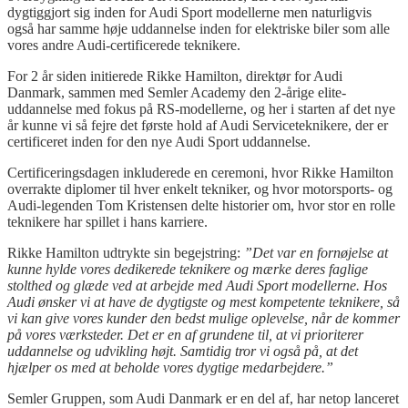
dygtiggjort sig inden for Audi Sport modellerne men naturligvis
også har samme høje uddannelse inden for elektriske biler som alle
vores andre Audi-certificerede teknikere.
For 2 år siden initierede Rikke Hamilton, direktør for Audi
Danmark, sammen med Semler Academy den 2-årige elite-
uddannelse med fokus på RS-modellerne, og her i starten af det nye
år kunne vi så fejre det første hold af Audi Serviceteknikere, der er
certificeret inden for den nye Audi Sport uddannelse.
Certificeringsdagen inkluderede en ceremoni, hvor Rikke Hamilton
overrakte diplomer til hver enkelt tekniker, og hvor motorsports- og
Audi-legenden Tom Kristensen delte historier om, hvor stor en rolle
teknikere har spillet i hans karriere.
Rikke Hamilton udtrykte sin begejstring:
”Det var en fornøjelse at
kunne hylde vores dedikerede teknikere og mærke deres faglige
stolthed og glæde ved at arbejde med Audi Sport modellerne. Hos
Audi ønsker vi at have de dygtigste og mest kompetente teknikere, så
vi kan give vores kunder den bedst mulige oplevelse, når de kommer
på vores værksteder. Det er en af grundene til, at vi prioriterer
uddannelse og udvikling højt. Samtidig tror vi også på, at det
hjælper os med at beholde vores dygtige medarbejdere.”
Semler Gruppen, som Audi Danmark er en del af, har netop lanceret