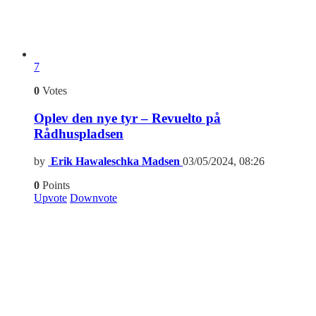
7
0
Votes
Oplev den nye tyr – Revuelto på
Rådhuspladsen
by
Erik Hawaleschka Madsen
03/05/2024, 08:26
0
Points
Upvote
Downvote