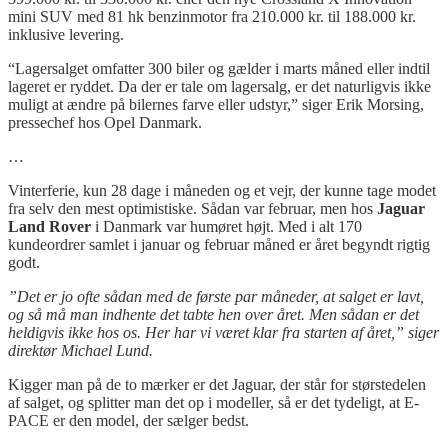
mini SUV med 81 hk benzinmotor fra 210.000 kr. til 188.000 kr.
inklusive levering.
“Lagersalget omfatter 300 biler og gælder i marts måned eller indtil
lageret er ryddet. Da der er tale om lagersalg, er det naturligvis ikke
muligt at ændre på bilernes farve eller udstyr,” siger Erik Morsing,
pressechef hos Opel Danmark.
…
Vinterferie, kun 28 dage i måneden og et vejr, der kunne tage modet
fra selv den mest optimistiske. Sådan var februar, men hos
Jaguar
Land Rover
i Danmark var humøret højt. Med i alt 170
kundeordrer samlet i januar og februar måned er året begyndt rigtig
godt.
”Det er jo ofte sådan med de første par måneder, at salget er lavt,
og så må man indhente det tabte hen over året. Men sådan er det
heldigvis ikke hos os. Her har vi været klar fra starten af året,”
siger
direktør Michael Lund.
Kigger man på de to mærker er det Jaguar, der står for størstedelen
af salget, og splitter man det op i modeller, så er det tydeligt, at E-
PACE er den model, der sælger bedst.