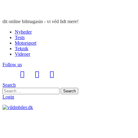
dit online bilmagasin - vi véd lidt mere!
Nyheder
Tests
Motorsport
Teknik
Videoer
Follow us
Search
Search
Search
for:
Login