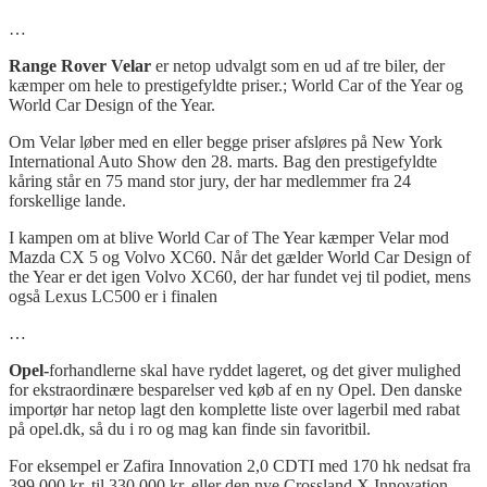
…
Range Rover Velar
er netop udvalgt som en ud af tre biler, der
kæmper om hele to prestigefyldte priser.; World Car of the Year og
World Car Design of the Year.
Om Velar løber med en eller begge priser afsløres på New York
International Auto Show den 28. marts. Bag den prestigefyldte
kåring står en 75 mand stor jury, der har medlemmer fra 24
forskellige lande.
I kampen om at blive World Car of The Year kæmper Velar mod
Mazda CX 5 og Volvo XC60. Når det gælder World Car Design of
the Year er det igen Volvo XC60, der har fundet vej til podiet, mens
også Lexus LC500 er i finalen
…
Opel-
forhandlerne skal have ryddet lageret, og det giver mulighed
for ekstraordinære besparelser ved køb af en ny Opel. Den danske
importør har netop lagt den komplette liste over lagerbil med rabat
på opel.dk, så du i ro og mag kan finde sin favoritbil.
For eksempel er Zafira Innovation 2,0 CDTI med 170 hk nedsat fra
399.000 kr. til 330.000 kr. eller den nye Crossland X Innovation