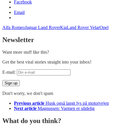
Facebook
Email
Alfa Romeo
Jaguar Land Rover
Kia
Land Rover Velar
Opel
Newsletter
Want more stuff like this?
Get the best viral stories straight into your inbox!
E-mail:
Don't worry, we don't spam
See
Previous article
Husk også langt lys på motorvejen
more
Next article
Magnussen: Varmen er ulidelig
What do you think?