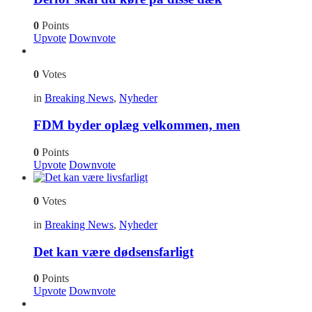
0
Points
Upvote
Downvote
0
Votes
in
Breaking News
,
Nyheder
FDM byder oplæg velkommen, men
0
Points
Upvote
Downvote
0
Votes
in
Breaking News
,
Nyheder
Det kan være dødsensfarligt
0
Points
Upvote
Downvote