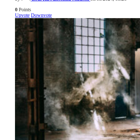
0
Points
Upvote
Downvote