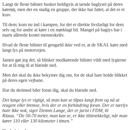
Langt de fleste bilister husker heldigvis at tænde baglyset på deres
køretøj, men der en stadig en gruppe, der ikke har fattet, at det er et
krav.
Til dem; kom nu ind i kampen, for det er direkte livsfarligt for dem
selv og for andre at køre i en mørklagt bil. Mangel på baglys har i
marts allerede kostet menneskeliv.
Hvad de fleste bilister til gengæld ikke ved er, at de SKAL køre med
langt lys på motorvejen.
Jamen gør jeg det, så blinker modkørende bilister vildt med lygterne
for at få mig til at blænde ned.
Men det skal du ikke bekymre dig om, for de skal bare holde blikket
på deres egen vejbane.
Har du derimod biler foran dig, skal du blænde ned.
Det lange lys er vigtigt, så man kan se tilpas langt frem og nå at
reagere eller bremse, hvis der er en forhindring foran. Der er nærlys
bare ikke nok, siger Dennis Lange, der er jurist i FDM, til
Ritzau. “De 50-70 meter, man kan se, er ikke tilstrækkeligt, når man
kører 110 eller 130 kilometer i timen.”