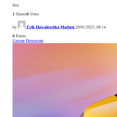
Hot
1
Shares
0
Votes
by
Erik Hawaleschka Madsen
28/01/2025, 08:14
0
Points
Upvote
Downvote