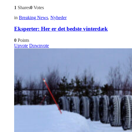
1
Shares
0
Votes
in
Breaking News
,
Nyheder
Eksperter: Her er det bedste vinterdæk
0
Points
Upvote
Downvote