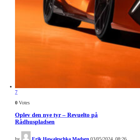
7
0
Votes
Oplev den nye tyr – Revuelto på
Rådhuspladsen
by
Erik Hawaleschka Madsen
03/05/2024, 08:26