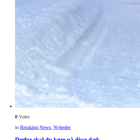
0
Votes
in
Breaking News
,
Nyheder
Derfor skal du køre på disse dæk