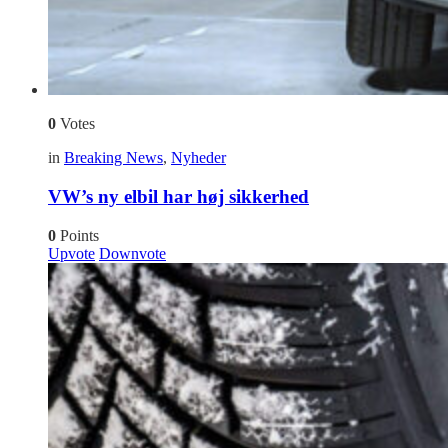
0
Votes
in
Breaking News
,
Nyheder
VW’s ny elbil har høj sikkerhed
0
Points
Upvote
Downvote