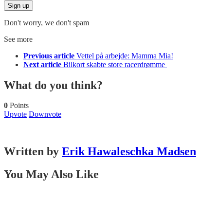
Don't worry, we don't spam
See more
Previous article
Vettel på arbejde: Mamma Mia!
Next article
Bilkort skabte store racerdrømme
What do you think?
0
Points
Upvote
Downvote
Written by
Erik Hawaleschka Madsen
You May Also Like