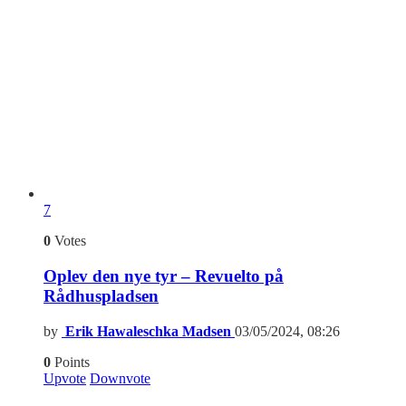
7
0
Votes
Oplev den nye tyr – Revuelto på
Rådhuspladsen
by
Erik Hawaleschka Madsen
03/05/2024, 08:26
0
Points
Upvote
Downvote