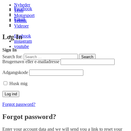
Nyheder
Facebook
Tests
Motorsport
Email
Teknik
Videoer
Log In
facebook
instagram
youtube
Sign In
Search for:
Search
Brugernavn eller e-mailadresse
Adgangskode
Husk mig
Forgot password?
Forgot password?
Enter your account data and we will send you a link to reset your