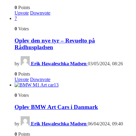
0
Points
Upvote
Downvote
7
0
Votes
Oplev den nye tyr – Revuelto på
Rådhuspladsen
by
Erik Hawaleschka Madsen
03/05/2024, 08:26
0
Points
Upvote
Downvote
13
0
Votes
Oplev BMW Art Cars i Danmark
by
Erik Hawaleschka Madsen
06/04/2024, 09:40
0
Points