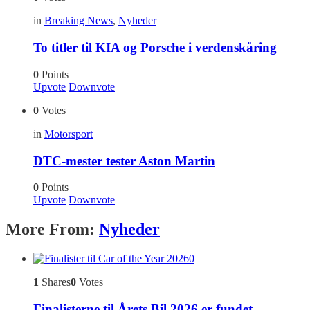
in
Breaking News
,
Nyheder
To titler til KIA og Porsche i verdenskåring
0
Points
Upvote
Downvote
0
Votes
in
Motorsport
DTC-mester tester Aston Martin
0
Points
Upvote
Downvote
More From:
Nyheder
0
1
Shares
0
Votes
Finalisterne til Årets Bil 2026 er fundet