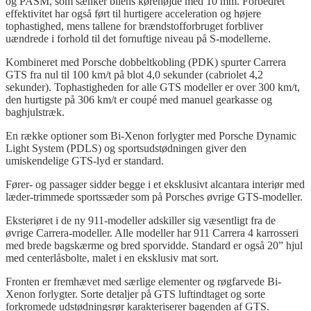
og PASM, som sænker bilens kørehøjde med 10 mm. Forbedret
effektivitet har også ført til hurtigere acceleration og højere
tophastighed, mens tallene for brændstofforbruget forbliver
uændrede i forhold til det fornuftige niveau på S-modellerne.
Kombineret med Porsche dobbeltkobling (PDK) spurter Carrera
GTS fra nul til 100 km/t på blot 4,0 sekunder (cabriolet 4,2
sekunder). Tophastigheden for alle GTS modeller er over 300 km/t,
den hurtigste på 306 km/t er coupé med manuel gearkasse og
baghjulstræk.
En række optioner som Bi-Xenon forlygter med Porsche Dynamic
Light System (PDLS) og sportsudstødningen giver den
umiskendelige GTS-lyd er standard.
Fører- og passager sidder begge i et eksklusivt alcantara interiør med
læder-trimmede sportssæder som på Porsches øvrige GTS-modeller.
Eksteriøret i de ny 911-modeller adskiller sig væsentligt fra de
øvrige Carrera-modeller. Alle modeller har 911 Carrera 4 karrosseri
med brede bagskærme og bred sporvidde. Standard er også 20” hjul
med centerlåsbolte, malet i en eksklusiv mat sort.
Fronten er fremhævet med særlige elementer og røgfarvede Bi-
Xenon forlygter. Sorte detaljer på GTS luftindtaget og sorte
forkromede udstødningsrør karakteriserer bagenden af GTS.