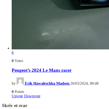
6
0
Votes
Peugeot’s 2024 Le Mans racer
by
Erik Hawaleschka Madsen
26/03/2024, 08:48
0
Points
Upvote
Downvote
Skriv et svar