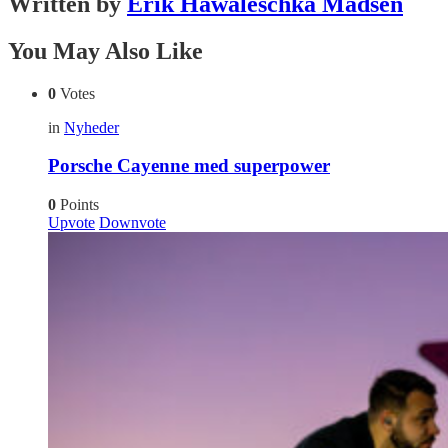
Written by
Erik Hawaleschka Madsen
You May Also Like
0
Votes
in
Nyheder
Porsche Cayenne med superpower
0
Points
Upvote
Downvote