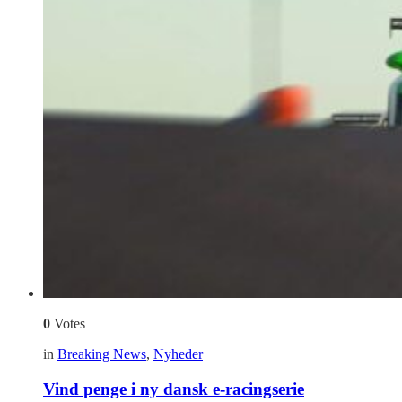
0
Votes
in
Breaking News
,
Nyheder
Vind penge i ny dansk e-racingserie