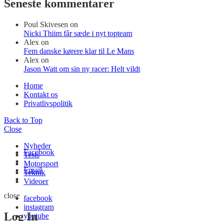
Seneste kommentarer
Poul Skivesen
on
Nicki Thiim får sæde i nyt topteam
Alex
on
Fem danske kørere klar til Le Mans
Alex
on
Jason Watt om sin ny racer: Helt vildt
Home
Kontakt os
Privatlivspolitik
Back to Top
Close
Nyheder
Facebook
Tests
Motorsport
Email
Teknik
Videoer
close
facebook
instagram
Log In
youtube