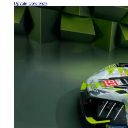
Upvote
Downvote