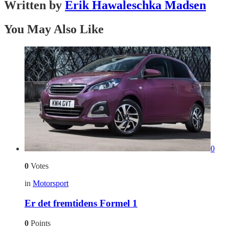
Written by
Erik Hawaleschka Madsen
You May Also Like
0
0
Votes
in
Motorsport
Er det fremtidens Formel 1
0
Points