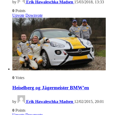
by
Erik Hawaleschka Madsen
15/03/2018, 13:33
0
Points
Upvote
Downvote
0
Votes
Heiselberg og Jägermeister BMW’en
by
Erik Hawaleschka Madsen
12/02/2015, 20:01
0
Points
Upvote
Downvote