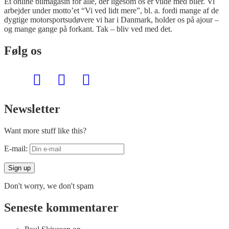
Et online bilmagasin for alle, der ligesom os er vilde med biler. Vi
arbejder under motto’et “Vi ved lidt mere”, bl. a. fordi mange af de
dygtige motorsportsudøvere vi har i Danmark, holder os på ajour –
og mange gange på forkant. Tak – bliv ved med det.
Følg os
Newsletter
Want more stuff like this?
E-mail:
Don't worry, we don't spam
Seneste kommentarer