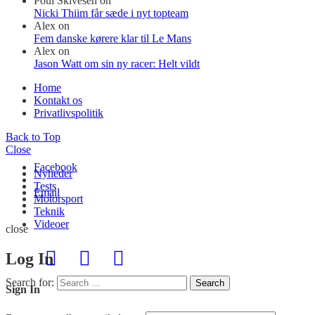
Poul Skivesen
on
Nicki Thiim får sæde i nyt topteam
Alex
on
Fem danske kørere klar til Le Mans
Alex
on
Jason Watt om sin ny racer: Helt vildt
Home
Kontakt os
Privatlivspolitik
Back to Top
Close
Facebook
Nyheder
Tests
Email
Motorsport
Teknik
Videoer
close
Log In
Search for:
Search
Sign In