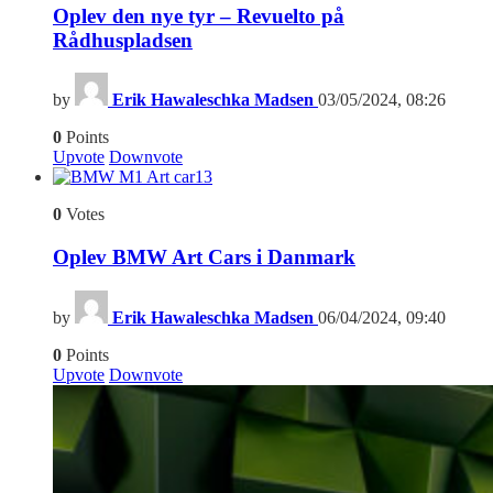
Oplev den nye tyr – Revuelto på
Rådhuspladsen
by
Erik Hawaleschka Madsen
03/05/2024, 08:26
0
Points
Upvote
Downvote
13
0
Votes
Oplev BMW Art Cars i Danmark
by
Erik Hawaleschka Madsen
06/04/2024, 09:40
0
Points
Upvote
Downvote