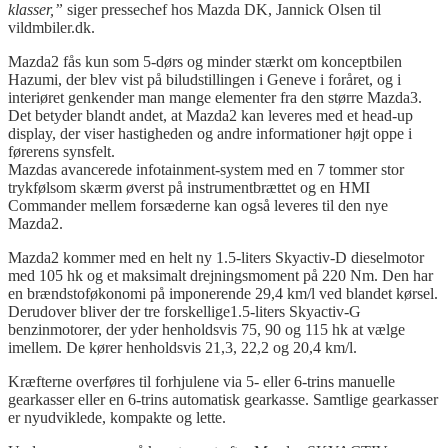
klasser,”
siger pressechef hos Mazda DK, Jannick Olsen til
vildmbiler.dk.
Mazda2 fås kun som 5-dørs og minder stærkt om konceptbilen
Hazumi, der blev vist på biludstillingen i Geneve i foråret, og i
interiøret genkender man mange elementer fra den større Mazda3.
Det betyder blandt andet, at Mazda2 kan leveres med et head-up
display, der viser hastigheden og andre informationer højt oppe i
førerens synsfelt.
Mazdas avancerede infotainment-system med en 7 tommer stor
trykfølsom skærm øverst på instrumentbrættet og en HMI
Commander mellem forsæderne kan også leveres til den nye
Mazda2.
Mazda2 kommer med en helt ny 1.5-liters Skyactiv-D dieselmotor
med 105 hk og et maksimalt drejningsmoment på 220 Nm. Den har
en brændstoføkonomi på imponerende 29,4 km/l ved blandet kørsel.
Derudover bliver der tre forskellige1.5-liters Skyactiv-G
benzinmotorer, der yder henholdsvis 75, 90 og 115 hk at vælge
imellem. De kører henholdsvis 21,3, 22,2 og 20,4 km/l.
Kræfterne overføres til forhjulene via 5- eller 6-trins manuelle
gearkasser eller en 6-trins automatisk gearkasse. Samtlige gearkasser
er nyudviklede, kompakte og lette.