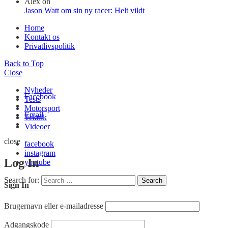
Alex
on
Jason Watt om sin ny racer: Helt vildt
Home
Kontakt os
Privatlivspolitik
Back to Top
Close
Nyheder
Facebook
Tests
Motorsport
Email
Teknik
Videoer
close
facebook
instagram
Log In
youtube
Search for:
Search
Sign In
Brugernavn eller e-mailadresse
Adgangskode