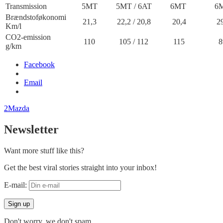
Transmission
5MT
5MT / 6AT
6MT
6
Brændstoføkonomi
21,3
22,2 / 20,8
20,4
29
Km/l
CO2-emission
110
105 / 112
115
8
g/km
Facebook
Email
2
Mazda
Newsletter
Want more stuff like this?
Get the best viral stories straight into your inbox!
E-mail:
Don't worry, we don't spam