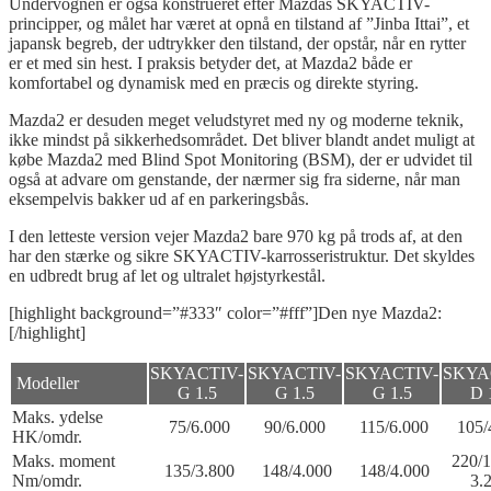
Undervognen er også konstrueret efter Mazdas SKYACTIV-
principper, og målet har været at opnå en tilstand af ”Jinba Ittai”, et
japansk begreb, der udtrykker den tilstand, der opstår, når en rytter
er et med sin hest. I praksis betyder det, at Mazda2 både er
komfortabel og dynamisk med en præcis og direkte styring.
Mazda2 er desuden meget veludstyret med ny og moderne teknik,
ikke mindst på sikkerhedsområdet. Det bliver blandt andet muligt at
købe Mazda2 med Blind Spot Monitoring (BSM), der er udvidet til
også at advare om genstande, der nærmer sig fra siderne, når man
eksempelvis bakker ud af en parkeringsbås.
I den letteste version vejer Mazda2 bare 970 kg på trods af, at den
har den stærke og sikre SKYACTIV-karrosseristruktur. Det skyldes
en udbredt brug af let og ultralet højstyrkestål.
[highlight background=”#333″ color=”#fff”]Den nye Mazda2:
[/highlight]
SKYACTIV-
SKYACTIV-
SKYACTIV-
SKYA
Modeller
G 1.5
G 1.5
G 1.5
D 
Maks. ydelse
75/6.000
90/6.000
115/6.000
105/
HK/omdr.
Maks. moment
220/1
135/3.800
148/4.000
148/4.000
Nm/omdr.
3.