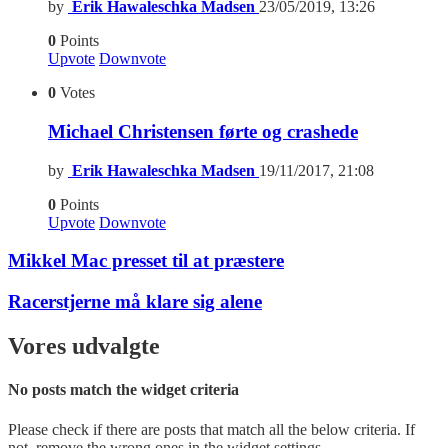
by
Erik Hawaleschka Madsen
23/05/2019, 13:26
0
Points
Upvote
Downvote
0
Votes
Michael Christensen førte og crashede
by
Erik Hawaleschka Madsen
19/11/2017, 21:08
0
Points
Upvote
Downvote
Mikkel Mac presset til at præstere
Racerstjerne må klare sig alene
Vores udvalgte
No posts match the widget criteria
Please check if there are posts that match all the below criteria. If
not, remove the wrong ones in the widget settings.