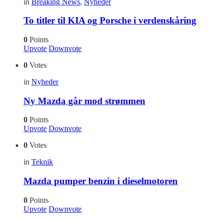
in
Breaking News
,
Nyheder
To titler til KIA og Porsche i verdenskåring
0
Points
Upvote
Downvote
0
Votes
in
Nyheder
Ny Mazda går mod strømmen
0
Points
Upvote
Downvote
0
Votes
in
Teknik
Mazda pumper benzin i dieselmotoren
0
Points
Upvote
Downvote