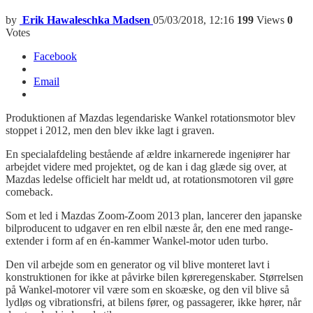
by
Erik Hawaleschka Madsen
05/03/2018, 12:16
199
Views
0
Votes
Facebook
Email
Produktionen af Mazdas legendariske Wankel rotationsmotor blev
stoppet i 2012, men den blev ikke lagt i graven.
En specialafdeling bestående af ældre inkarnerede ingeniører har
arbejdet videre med projektet, og de kan i dag glæde sig over, at
Mazdas ledelse officielt har meldt ud, at rotationsmotoren vil gøre
comeback.
Som et led i Mazdas Zoom-Zoom 2013 plan, lancerer den japanske
bilproducent to udgaver en ren elbil næste år, den ene med range-
extender i form af en én-kammer Wankel-motor uden turbo.
Den vil arbejde som en generator og vil blive monteret lavt i
konstruktionen for ikke at påvirke bilen køreregenskaber. Størrelsen
på Wankel-motorer vil være som en skoæske, og den vil blive så
lydløs og vibrationsfri, at bilens fører, og passagerer, ikke hører, når