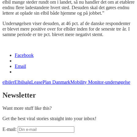
elbil mange steder rundt om i landet, så nu handler det om at etablere
endnu flere
ladestandere
hvert sted. Desuden skal det gøres endnu
lettere at oplade sin elbil både hjemme og på jobbet.”
Undersøgelsen viser desuden, at 46 pct. af de danske respondenter
er blevet mere positive over for elbiler inden for de seneste tre år. I
samme periode er tre pct. blevet mere negativt stemt.
Facebook
Email
elbiler
Elbilsalg
LeasePlan Danmark
Mobility Monitor-undersøgelse
Newsletter
Want more stuff like this?
Get the best viral stories straight into your inbox!
E-mail: