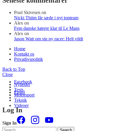
Seneste kommentarer
Poul Skivesen
on
Nicki Thiim får sæde i nyt topteam
Alex
on
Fem danske kørere klar til Le Mans
Alex
on
Jason Watt om sin ny racer: Helt vildt
Home
Kontakt os
Privatlivspolitik
Back to Top
Close
Facebook
Nyheder
Tests
Email
Motorsport
Teknik
Videoer
Log In
Sign In
Search
Search