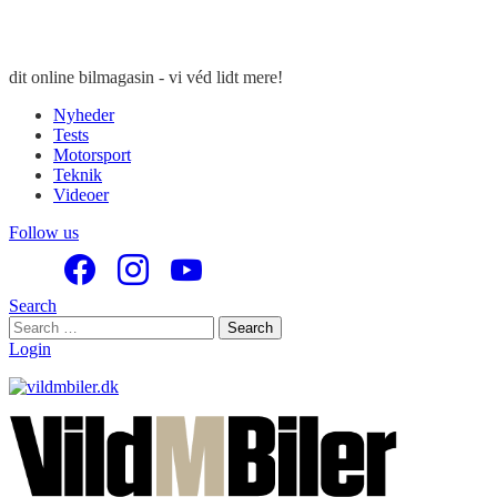
dit online bilmagasin - vi véd lidt mere!
Nyheder
Tests
Motorsport
Teknik
Videoer
Follow us
Search
Search
Search
for:
Login