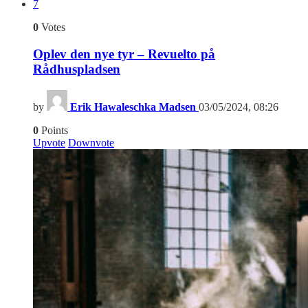
7
0
Votes
Oplev den nye tyr – Revuelto på
Rådhuspladsen
by
Erik Hawaleschka Madsen
03/05/2024, 08:26
0
Points
Upvote
Downvote