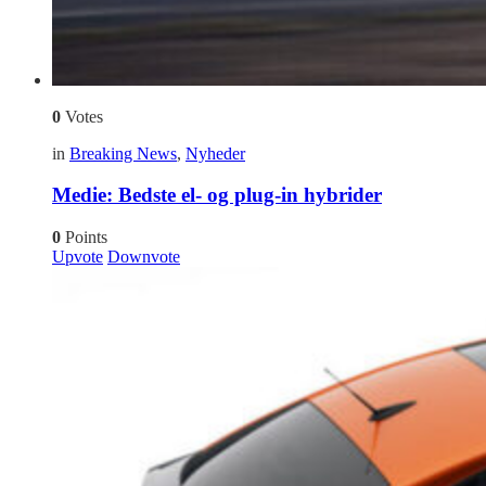
0
Votes
in
Breaking News
,
Nyheder
Medie: Bedste el- og plug-in hybrider
0
Points
Upvote
Downvote