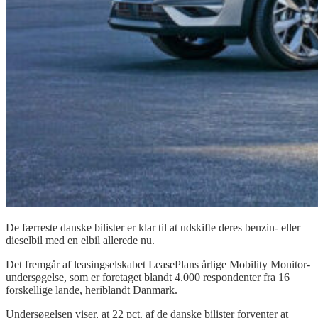
De færreste danske bilister er klar til at udskifte deres benzin- eller
dieselbil med en elbil allerede nu.
Det fremgår af leasingselskabet
LeasePlans
årlige
Mobility
Monitor-
undersøgelse, som er foretaget blandt 4.000 respondenter fra 16
forskellige lande, heriblandt Danmark.
Undersøgelsen viser, at 22 pct. af de danske bilister forventer at