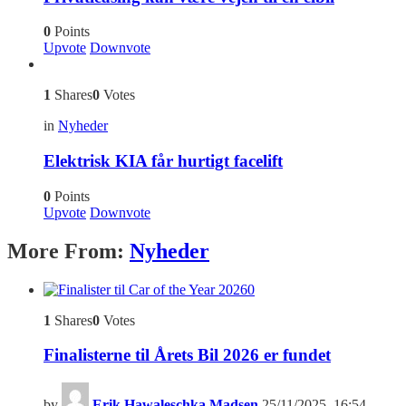
0
Points
Upvote
Downvote
1
Shares
0
Votes
in
Nyheder
Elektrisk KIA får hurtigt facelift
0
Points
Upvote
Downvote
More From:
Nyheder
0
1
Shares
0
Votes
Finalisterne til Årets Bil 2026 er fundet
by
Erik Hawaleschka Madsen
25/11/2025, 16:54