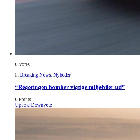
0
Votes
in
Breaking News
,
Nyheder
“Regeringen bomber vigtige miljøbiler ud”
0
Points
Upvote
Downvote