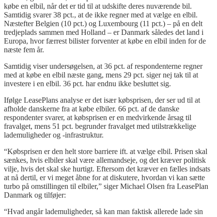
købe en elbil, når det er tid til at udskifte deres nuværende bil.
Samtidig svarer 38 pct., at de ikke regner med at vælge en elbil.
Næstefter Belgien (10 pct.) og Luxembourg (11 pct.) – på en delt
tredjeplads sammen med Holland – er Danmark således det land i
Europa, hvor færrest bilister forventer at købe en elbil inden for de
næste fem år.
Samtidig viser undersøgelsen, at 36 pct. af respondenterne regner
med at købe en elbil næste gang, mens 29 pct. siger nej tak til at
investere i en elbil. 36 pct. har endnu ikke besluttet sig.
Ifølge
LeasePlans
analyse er det især købsprisen, der ser ud til at
afholde danskerne fra at købe elbiler. 66 pct. af de danske
respondenter svarer, at købsprisen er en medvirkende årsag til
fravalget, mens 51 pct. begrunder fravalget med utilstrækkelige
lademuligheder
og -infrastruktur.
“Købsprisen er den helt store barriere ift. at vælge elbil. Prisen skal
sænkes, hvis elbiler skal være allemandseje, og det kræver politisk
vilje, hvis det skal ske hurtigt. Eftersom det kræver en fælles indsats
at nå dertil, er vi meget åbne for at diskutere, hvordan vi kan sætte
turbo på omstillingen til elbiler,” siger Michael Olsen fra
LeasePlan
Danmark og tilføjer:
“Hvad angår
lademuligheder
, så kan man faktisk allerede lade sin