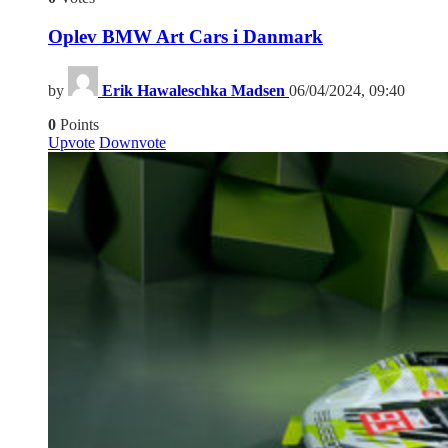
Oplev BMW Art Cars i Danmark
by
Erik Hawaleschka Madsen
06/04/2024, 09:40
0
Points
Upvote
Downvote