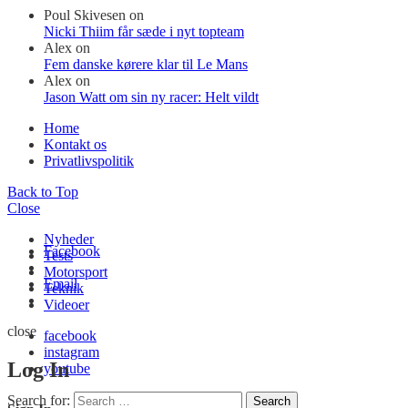
Poul Skivesen
on
Nicki Thiim får sæde i nyt topteam
Alex
on
Fem danske kørere klar til Le Mans
Alex
on
Jason Watt om sin ny racer: Helt vildt
Home
Kontakt os
Privatlivspolitik
Back to Top
Close
Nyheder
Facebook
Tests
Motorsport
Email
Teknik
Videoer
close
facebook
instagram
Log In
youtube
Search for:
Search