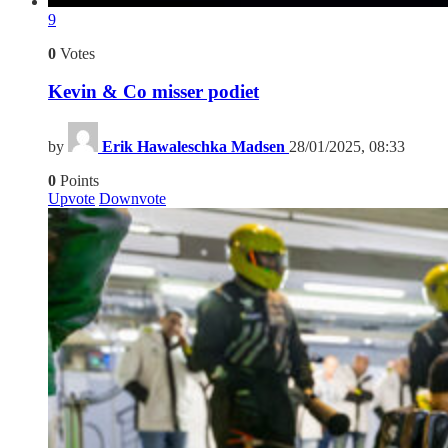
9
0
Votes
Kevin & Co misser podiet
by
Erik Hawaleschka Madsen
28/01/2025, 08:33
0
Points
Upvote
Downvote