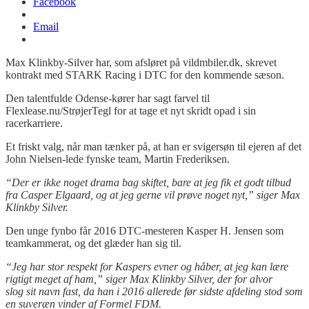
Facebook
Email
Max Klinkby-Silver har, som afsløret på vildmbiler.dk, skrevet
kontrakt med STARK Racing i DTC for den kommende sæson.
Den talentfulde Odense-kører har sagt farvel til
Flexlease.nu/StrøjerTegl for at tage et nyt skridt opad i sin
racerkarriere.
Et friskt valg, når man tænker på, at han er svigersøn til ejeren af det
John Nielsen-lede fynske team, Martin Frederiksen.
“Der er ikke noget drama bag skiftet, bare at jeg fik et godt tilbud
fra Casper Elgaard, og at jeg gerne vil prøve noget nyt,” siger Max
Klinkby Silver.
Den unge fynbo får 2016 DTC-mesteren Kasper H. Jensen som
teamkammerat, og det glæder han sig til.
“Jeg har stor respekt for Kaspers evner og håber, at jeg kan lære
rigtigt meget af ham,” siger Max Klinkby Silver, der for alvor
slog sit navn fast, da han i 2016 allerede før sidste afdeling stod som
en suveræn vinder af Formel FDM.