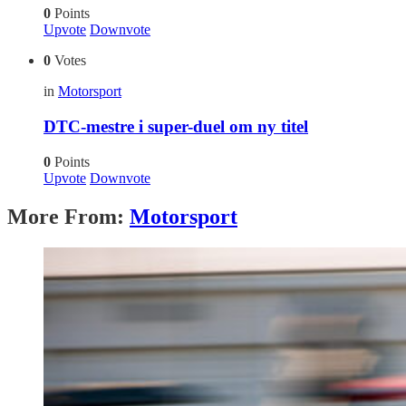
0
Points
Upvote
Downvote
0
Votes
in
Motorsport
DTC-mestre i super-duel om ny titel
0
Points
Upvote
Downvote
More From:
Motorsport