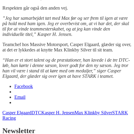
Respekten går også den anden vej.
”Jeg har samarbejdet tæt med Max før og ser frem til igen at være
på hold med ham igen. Jeg er overbevist om, at vi har det, der skal
til for at vinde teammesterskabet, og at jeg kan vinde den
individuelle titel,” Kasper H. Jensen.
Teamchef hos Massive Motorsport, Casper Elgaard, glæder sig over,
at det er lykkedes at knytte Max Klinkby Silver til sit team.
“Han er et stort talent og de præstationer, han lavede i de tre DTC-
løb, han kørte i denne sæson, lover godt for den ny sæson. Jeg tror
han vil være i stand til at køre med om medaljer,” siger Casper
Elgaard, der glæder sig over igen at have STARK i teamet.
Facebook
Email
Casper Elgaard
DTC
Kasper H. Jensen
Max Klinkby Silver
STARK
Racing
Newsletter