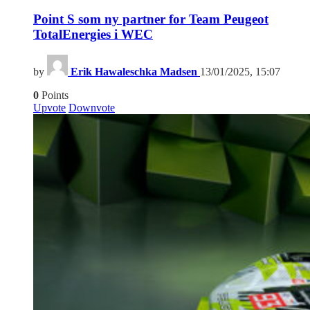
Point S som ny partner for Team Peugeot
TotalEnergies i WEC
by
Erik Hawaleschka Madsen
13/01/2025, 15:07
0
Points
Upvote
Downvote