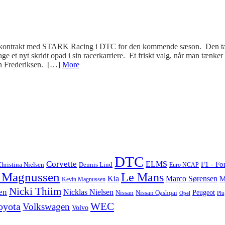
vet kontrakt med STARK Racing i DTC for den kommende sæson. Den ta
age et nyt skridt opad i sin racerkarriere. Et friskt valg, når man tænker 
tin Frederiksen. […]
More
DTC
Corvette
ELMS
F1 - Fo
hristina Nielsen
Dennis Lind
Euro NCAP
 Magnussen
Le Mans
Marco Sørensen
Kia
M
Kevin Magnussen
Nicki Thiim
en
Nicklas Nielsen
Nissan
Nissan Qashqai
Peugeot
Opel
Plu
WEC
oyota
Volkswagen
Volvo