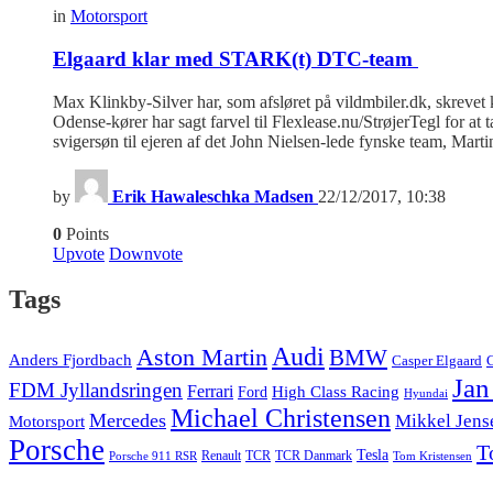
in
Motorsport
Elgaard klar med STARK(t) DTC-team
Max Klinkby-Silver har, som afsløret på vildmbiler.dk, skre
Odense-kører har sagt farvel til Flexlease.nu/StrøjerTegl for at t
svigersøn til ejeren af det John Nielsen-lede fynske team, Mar
by
Erik Hawaleschka Madsen
22/12/2017, 10:38
0
Points
Upvote
Downvote
Tags
Audi
Aston Martin
BMW
Anders Fjordbach
Casper Elgaard
C
Jan
FDM Jyllandsringen
Ferrari
High Class Racing
Ford
Hyundai
Michael Christensen
Mercedes
Mikkel Jens
Motorsport
Porsche
T
Tesla
Renault
TCR
TCR Danmark
Tom Kristensen
Porsche 911 RSR