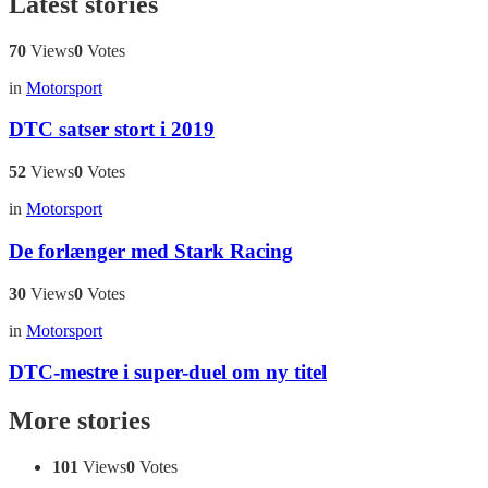
Latest stories
70
Views
0
Votes
in
Motorsport
DTC satser stort i 2019
52
Views
0
Votes
in
Motorsport
De forlænger med Stark Racing
30
Views
0
Votes
in
Motorsport
DTC-mestre i super-duel om ny titel
More stories
101
Views
0
Votes