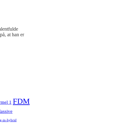
lentfulde
på, at han er
FDM
rmel 1
assive
g-in-hybrid