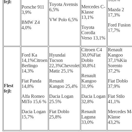
fejl:
Toyota Avensis
Mercedes C-
Porsche 911
6,5%
Mazda 2
Klasse
3,9%
17,3%
13,1%
VW Polo 6,5%
BMW Z4
Ford Fusion
Toyota
4,0%
17,7%
Corolla
Verso 13,1%
Citroen C4
Renault
Ford Ka
Hyundai
30,0%Fiat
Kangoo
14,1%Citroen
Tucson
Doblo
37,1%Kia
Berlingo
22,3%Chevrolet
30,8%1
Sorento
14,3%
Matiz 25,1%
37,2%
Renault
Fiat Panda
Renault
Kangoo
Fiat Doblo
Flest
14,8%
Kangoo 25,4%
31,9%
37,9%
fejl:
Alfa Romeo
Dacia Logan
Dacia Logan
Fiat Stilo
MiTo 15,6 %
25.5%
32,8%
41,1%
Dacia Logan
Fiat Doblo
Renault
Mercedes M
15,7%
25,8%
Laguna
Klasse
33,0%
43,2%