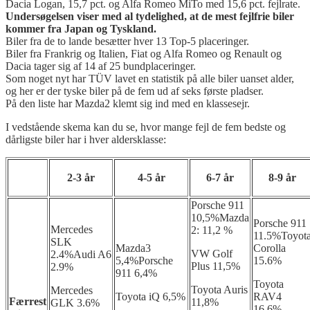
Dacia Logan, 15,7 pct. og Alfa Romeo MiTo med 15,6 pct. fejlrate.
Undersøgelsen viser med al tydelighed, at de mest fejlfrie biler
kommer fra Japan og Tyskland.
Biler fra de to lande besætter hver 13 Top-5 placeringer.
Biler fra Frankrig og Italien, Fiat og Alfa Romeo og Renault og
Dacia tager sig af 14 af 25 bundplaceringer.
Som noget nyt har TÜV lavet en statistik på alle biler uanset alder,
og her er der tyske biler på de fem ud af seks første pladser.
På den liste har Mazda2 klemt sig ind med en klassesejr.
I vedstående skema kan du se, hvor mange fejl de fem bedste og
dårligste biler har i hver aldersklasse:
2-3 år
4-5 år
6-7 år
8-9 år
Porsche 911
10,5%Mazda
Porsche 911
Mercedes
2: 11,2 %
11.5%Toyot
SLK
Mazda3
Corolla
VW Golf
2.4%Audi A6
5,4%Porsche
15.6%
Plus 11,5%
2.9%
911 6,4%
Toyota
Toyota Auris
Mercedes
Toyota iQ 6,5%
RAV4
Færrest
11,8%
GLK 3.6%
16,6%