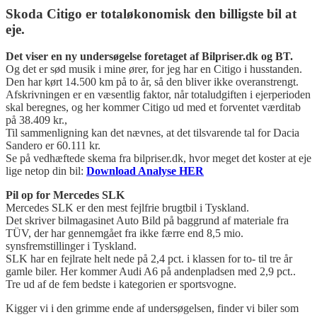
Skoda Citigo er totaløkonomisk den billigste bil at
eje.
Det viser en ny undersøgelse foretaget af Bilpriser.dk og BT.
Og det er sød musik i mine ører, for jeg har en Citigo i husstanden.
Den har kørt 14.500 km på to år, så den bliver ikke overanstrengt.
Afskrivningen er en væsentlig faktor, når totaludgiften i ejerperioden
skal beregnes, og her kommer Citigo ud med et forventet værditab
på 38.409 kr.,
Til sammenligning kan det nævnes, at det tilsvarende tal for Dacia
Sandero er 60.111 kr.
Se på vedhæftede skema fra bilpriser.dk, hvor meget det koster at eje
lige netop din bil:
Download Analyse HER
Pil op for Mercedes SLK
Mercedes SLK er den mest fejlfrie brugtbil i Tyskland.
Det skriver bilmagasinet Auto Bild på baggrund af materiale fra
TÜV, der har gennemgået fra ikke færre end 8,5 mio.
synsfremstillinger i Tyskland.
SLK har en fejlrate helt nede på 2,4 pct. i klassen for to- til tre år
gamle biler. Her kommer Audi A6 på andenpladsen med 2,9 pct..
Tre ud af de fem bedste i kategorien er sportsvogne.
Kigger vi i den grimme ende af undersøgelsen, finder vi biler som