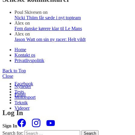
Poul Skivesen
on
Nicki Thiim får sæde i nyt topteam
Alex
on
Fem danske kørere klar til Le Mans
Alex
on
Jason Watt om sin ny racer: Helt vildt
Home
Kontakt os
Privatlivspolitik
Back to Top
Close
Facebook
Nyheder
Tests
Email
Motorsport
Teknik
Videoer
Log In
Sign In
Search for:
Search