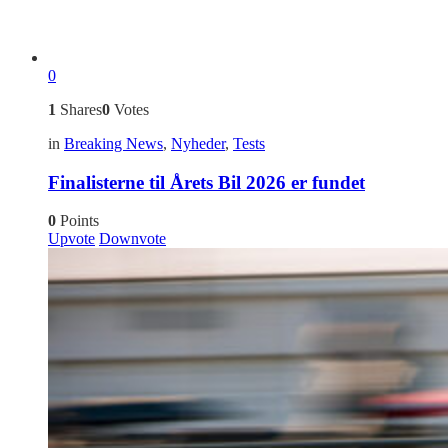
0
1
Shares
0
Votes
in
Breaking News
,
Nyheder
,
Tests
Finalisterne til Årets Bil 2026 er fundet
0
Points
Upvote
Downvote