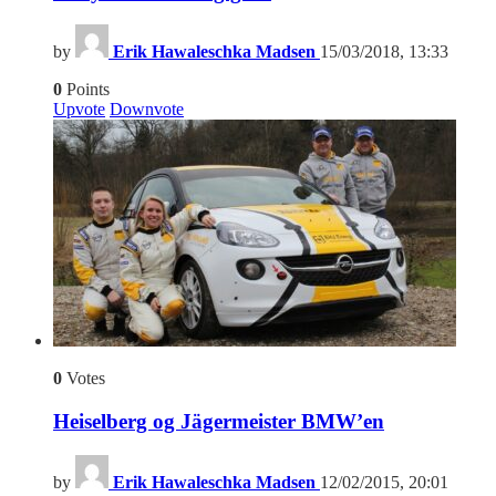
by
Erik Hawaleschka Madsen
15/03/2018, 13:33
0
Points
Upvote
Downvote
0
Votes
Heiselberg og Jägermeister BMW’en
by
Erik Hawaleschka Madsen
12/02/2015, 20:01