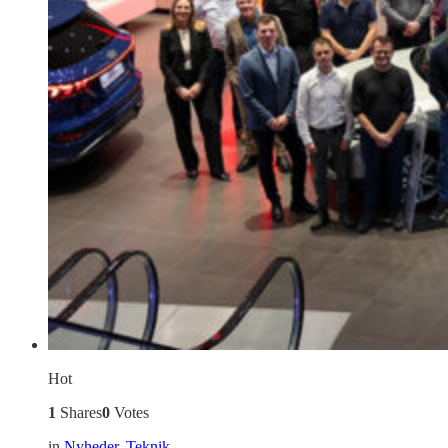
Hot
1
Shares
0
Votes
in
Nyheder
,
Teknik