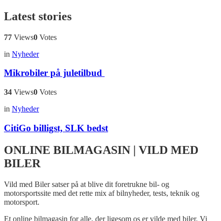
Latest stories
77
Views
0
Votes
in
Nyheder
Mikrobiler på juletilbud
34
Views
0
Votes
in
Nyheder
CitiGo billigst, SLK bedst
ONLINE BILMAGASIN | VILD MED
BILER
Vild med Biler satser på at blive dit foretrukne bil- og
motorsportssite med det rette mix af bilnyheder, tests, teknik og
motorsport.
Et online bilmagasin for alle, der ligesom os er vilde med biler. Vi