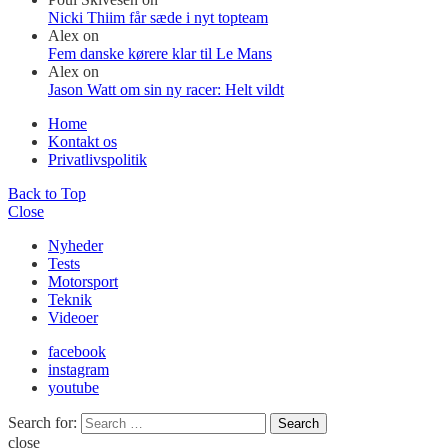
Nicki Thiim får sæde i nyt topteam
Alex
on
Fem danske kørere klar til Le Mans
Alex
on
Jason Watt om sin ny racer: Helt vildt
Home
Kontakt os
Privatlivspolitik
Back to Top
Close
Nyheder
Tests
Motorsport
Teknik
Videoer
facebook
instagram
youtube
Search for:
Search
close