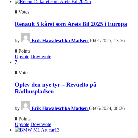
5
0
Votes
Renault 5 kåret som Årets Bil 2025 i Europa
by
Erik Hawaleschka Madsen
10/01/2025, 13:56
0
Points
Upvote
Downvote
7
0
Votes
Oplev den nye tyr – Revuelto på
Rådhuspladsen
by
Erik Hawaleschka Madsen
03/05/2024, 08:26
0
Points
Upvote
Downvote
13