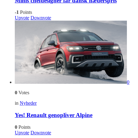
Minis chefdesigner får dansk hæderspris
-1
Points
Upvote
Downvote
0
0
Votes
in
Nyheder
Yes! Renault genopliver Alpine
0
Points
Upvote
Downvote