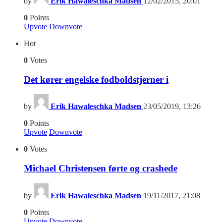
by
Erik Hawaleschka Madsen
12/02/2015, 20:01
0
Points
Upvote
Downvote
Hot
0
Votes
Det kører engelske fodboldstjerner i
by
Erik Hawaleschka Madsen
23/05/2019, 13:26
0
Points
Upvote
Downvote
0
Votes
Michael Christensen førte og crashede
by
Erik Hawaleschka Madsen
19/11/2017, 21:08
0
Points
Upvote
Downvote