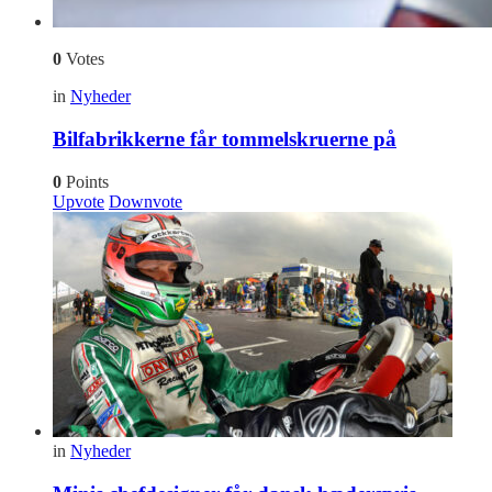
0
Votes
in
Nyheder
Bilfabrikkerne får tommelskruerne på
0
Points
Upvote
Downvote
in
Nyheder