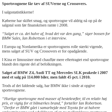
S
portsvognene får tæv af SUVerne og Crossovers.
I salgsstatistikkerne!
Køberne har skiftet smag, og sportsvogne vil aldrig nå op på de
salgstal som før finanskrisen ramte i 2008.
“Salget
er ca. det halve af, hvad det var den gang,” siger
bossen for
BMW Sales, Ian Robertson
i et interview.
I Europa og Nordamerika er sportsvognens rolle stærkt vigende,
mens salget af SUV og Crossovers er for opadgående.
I Kina er limousiner med chauffør mere eftertragtet end sportsvogne
blandt den rigeste del af befolkningen.
Salget af BMW Z4, Audi TT og Mercedes SLK peakede i 2007
med et salg på 114.000 biler, men
faldt 45 pct. i 2010.
Trods af det faldende salg, har BMW ikke i sinde at opgive
sportsvognene.
“Hurtige sportsvogne med masser af hestekræfter, til en relativ høj
pris, er vigtig for et bilmærkes brand,” fortæller Ian Robertson.
“
Derfor er BMW gået i samarbejde med Toyota for at halvere