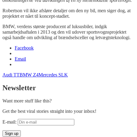
omkostningerne ved udviklingen af en ny mellemklasse sportsvogn.
Robertson vil ikke afsløre detaljer om den ny bil, men siger dog, at
projektet er nået til koncept-stadiet.
BMW, verdens største producent af luksusbiler, indgik
samarbejdsaftalen i 2013 og den vil udover sportsvognsprojektet
også handle om udvikling af brændselsceller og letvægtsteknologi.
Facebook
Email
Audi TT
BMW Z4
Mercedes SLK
Newsletter
Want more stuff like this?
Get the best viral stories straight into your inbox!
E-mail: