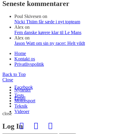
Seneste kommentarer
Poul Skivesen
on
Nicki Thiim får sæde i nyt topteam
Alex
on
Fem danske kørere klar til Le Mans
Alex
on
Jason Watt om sin ny racer: Helt vildt
Home
Kontakt os
Privatlivspolitik
Back to Top
Close
Facebook
Nyheder
Tests
Email
Motorsport
Teknik
Videoer
close
Log In