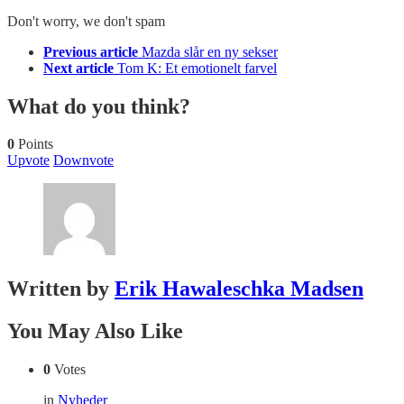
Don't worry, we don't spam
See
Previous article
Mazda slår en ny sekser
more
Next article
Tom K: Et emotionelt farvel
What do you think?
0
Points
Upvote
Downvote
Written by
Erik Hawaleschka Madsen
You May Also Like
0
Votes
in
Nyheder