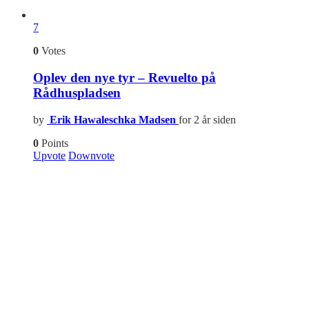
7
0
Votes
Oplev den nye tyr – Revuelto på
Rådhuspladsen
by
Erik Hawaleschka Madsen
for 2 år siden
0
Points
Upvote
Downvote