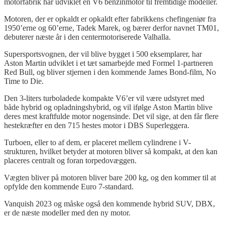
motorfabrik har udviklet en V6 benzinmotor til fremtidige modeller.
Motoren, der er opkaldt er opkaldt efter fabrikkens chefingeniør fra
1950’erne og 60’erne,
Tadek
Marek, og bærer derfor navnet TM01,
debuterer næste år i den centermotoriserede Valhalla.
Supersportsvognen, der vil blive bygget i 500 eksemplarer, har
Aston Martin udviklet i et tæt samarbejde med Formel 1-partneren
Red Bull, og bliver stjernen i den kommende James Bond-film, No
Time to Die.
Den 3-liters turboladede kompakte V6’er vil være udstyret med
både hybrid og opladningshybrid, og vil ifølge Aston Martin blive
deres mest kraftfulde motor nogensinde. Det vil sige, at den får flere
hestekræfter en den 715 hestes motor i DBS
Superleggera
.
Turboen, eller to af dem, er placeret mellem cylindrene i V-
strukturen, hvilket betyder at motoren bliver så kompakt, at den kan
placeres centralt og foran torpedovæggen.
Vægten bliver på motoren bliver bare 200 kg, og den kommer til at
opfylde den kommende Euro 7-standard.
Vanquish
2023 og måske også den kommende hybrid SUV, DBX,
er de næste modeller med den ny motor.