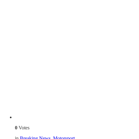
0
Votes
in
Breaking News
,
Motorsport