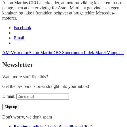
Aston Martins CEO anerkender, at motorudvikling koster en masse
penge, men at det er vigtigt for Aston Martin at genvinde sin egen
karakter, og ikke i fremtiden behøver at bruge ældre Mercedes-
motorer.
Facebook
Email
AM V6-motor
Aston Martin
DBX
Supermotor
Tadek Marek
Vanquish
Newsletter
Want more stuff like this?
Get the best viral stories straight into your inbox!
E-mail:
Don't worry, we don't spam
See
Previous article
Classic Race tilbage i 2021