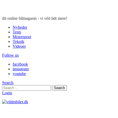
dit online bilmagasin - vi véd lidt mere!
Nyheder
Tests
Motorsport
Teknik
Videoer
Follow us
facebook
instagram
youtube
Search
Search
Search
for:
Login