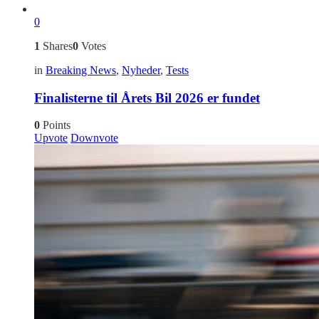
0
1
Shares
0
Votes
in
Breaking News
,
Nyheder
,
Tests
Finalisterne til Årets Bil 2026 er fundet
0
Points
Upvote
Downvote