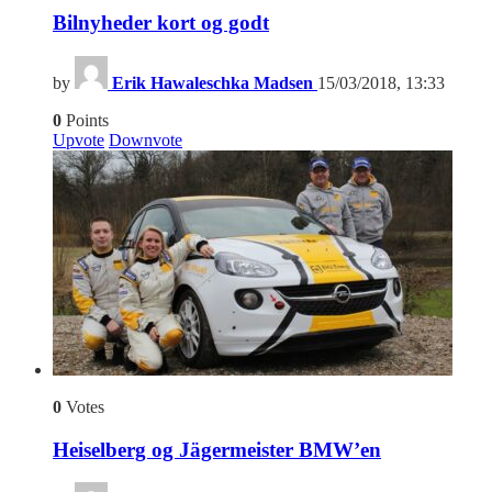
Bilnyheder kort og godt
by
Erik Hawaleschka Madsen
15/03/2018, 13:33
0
Points
Upvote
Downvote
0
Votes
Heiselberg og Jägermeister BMW’en