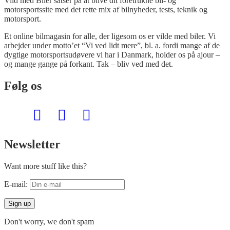
Vild med Biler satser på at blive dit foretrukne bil- og
motorsportssite med det rette mix af bilnyheder, tests, teknik og
motorsport.
Et online bilmagasin for alle, der ligesom os er vilde med biler. Vi
arbejder under motto’et “Vi ved lidt mere”, bl. a. fordi mange af de
dygtige motorsportsudøvere vi har i Danmark, holder os på ajour –
og mange gange på forkant. Tak – bliv ved med det.
Følg os
Newsletter
Want more stuff like this?
E-mail:
Don't worry, we don't spam