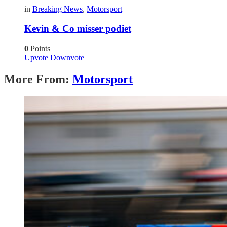
in
Breaking News
,
Motorsport
Kevin & Co misser podiet
0
Points
Upvote
Downvote
More From:
Motorsport