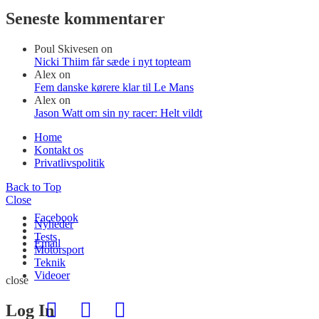
Seneste kommentarer
Poul Skivesen
on
Nicki Thiim får sæde i nyt topteam
Alex
on
Fem danske kørere klar til Le Mans
Alex
on
Jason Watt om sin ny racer: Helt vildt
Home
Kontakt os
Privatlivspolitik
Back to Top
Close
Facebook
Nyheder
Tests
Email
Motorsport
Teknik
Videoer
close
Log In