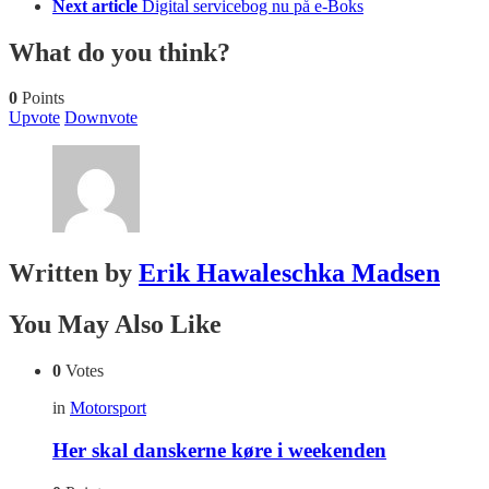
Next article
Digital servicebog nu på e-Boks
What do you think?
0
Points
Upvote
Downvote
Written by
Erik Hawaleschka Madsen
You May Also Like
0
Votes
in
Motorsport
Her skal danskerne køre i weekenden