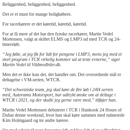
Beliggenhed, beliggenhed, beliggenhed.
Det er et must for mange boligkøbere.
For racerkørere er det køretid, køretid, køretid.
For at få mere af det har den fynske racerkører, Martin Vedel
Mortensen, valgt at skiftet ELMS og LMP3 ud med TCR og 24-
timersløb.
“Jeg følte, at jeg fik for lidt for pengene i LMP3, mens jeg med et
stort program i TCR virkelig kommer ud at teste evnerne,” siger
Martin Vedel til Vildmedbiler.dk.
Men det er ikke kun det, det handler om. Det overordnede mål er
deltagelse i VM-serien, WTCR.
“Det schweiziske team, jeg skal køre de fire løb i 24H-serien
med, Autorama Motorsport, har udtrykt ønske om at deltage i
WTCR i 2021, og der skulle jeg gerne være med,” tilføjer han.
Martin Vedel Mortensen debuterer i TCR i
Hankook
24
Hours
of
Dubai denne weekend, hvor han skal køre sammen med rutinerede
Kim Holmgaard og tre andre kørere.