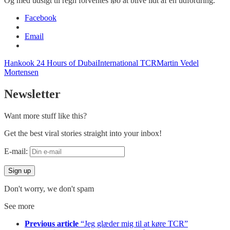
Og med udsigt til regn forventes løb at blive lidt af en udfordring.
Facebook
Email
Hankook 24 Hours of Dubai
International TCR
Martin Vedel
Mortensen
Newsletter
Want more stuff like this?
Get the best viral stories straight into your inbox!
E-mail:
Don't worry, we don't spam
See more
Previous article
“Jeg glæder mig til at køre TCR”