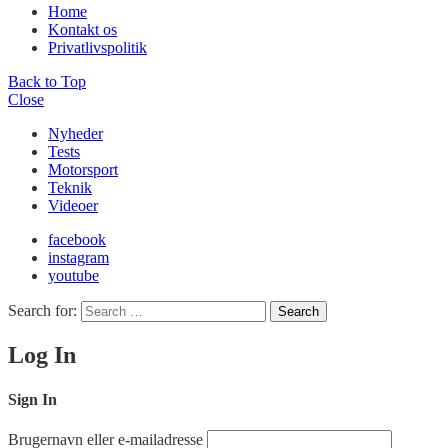
Home
Kontakt os
Privatlivspolitik
Back to Top
Close
Nyheder
Tests
Motorsport
Teknik
Videoer
facebook
instagram
youtube
Search for:
Search
Log In
Sign In
Brugernavn eller e-mailadresse