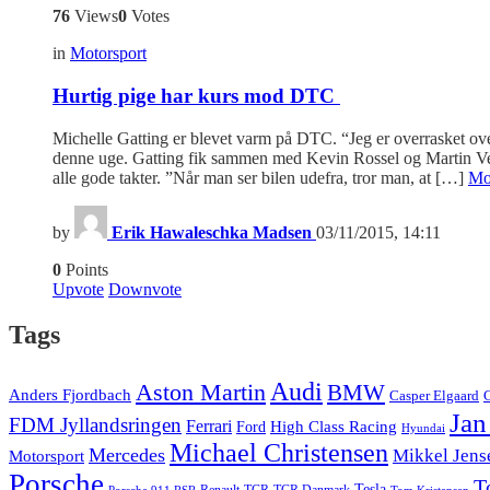
76
Views
0
Votes
in
Motorsport
Hurtig pige har kurs mod DTC
Michelle Gatting er blevet varm på DTC. “Jeg er overrasket over
denne uge. Gatting fik sammen med Kevin Rossel og Martin Ve
alle gode takter. ”Når man ser bilen udefra, tror man, at […]
Mo
by
Erik Hawaleschka Madsen
03/11/2015, 14:11
0
Points
Upvote
Downvote
Tags
Audi
Aston Martin
BMW
Anders Fjordbach
Casper Elgaard
C
Jan
FDM Jyllandsringen
Ferrari
High Class Racing
Ford
Hyundai
Michael Christensen
Mercedes
Mikkel Jens
Motorsport
Porsche
T
Tesla