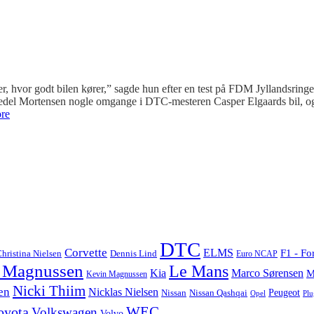
, hvor godt bilen kører,” sagde hun efter en test på FDM Jyllandsringen
del Mortensen nogle omgange i DTC-mesteren Casper Elgaards bil, og
re
DTC
Corvette
ELMS
F1 - Fo
hristina Nielsen
Dennis Lind
Euro NCAP
 Magnussen
Le Mans
Marco Sørensen
Kia
M
Kevin Magnussen
Nicki Thiim
en
Nicklas Nielsen
Nissan
Nissan Qashqai
Peugeot
Opel
Plu
WEC
oyota
Volkswagen
Volvo