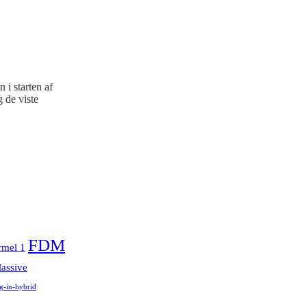
 i starten af
 de viste
FDM
rmel 1
assive
g-in-hybrid