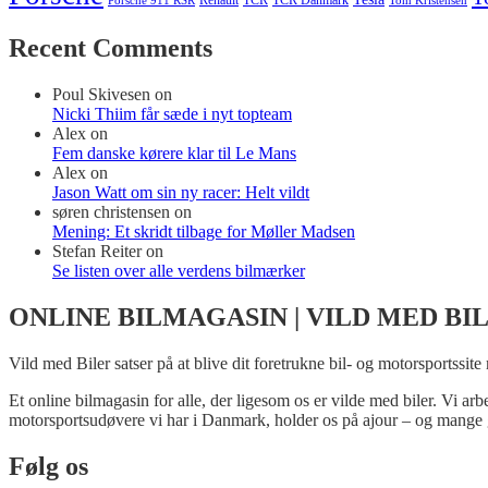
Renault
TCR
TCR Danmark
Tom Kristensen
Porsche 911 RSR
Recent Comments
Poul Skivesen
on
Nicki Thiim får sæde i nyt topteam
Alex
on
Fem danske kørere klar til Le Mans
Alex
on
Jason Watt om sin ny racer: Helt vildt
søren christensen
on
Mening: Et skridt tilbage for Møller Madsen
Stefan Reiter
on
Se listen over alle verdens bilmærker
ONLINE BILMAGASIN | VILD MED BI
Vild med Biler satser på at blive dit foretrukne bil- og motorsportssite
Et online bilmagasin for alle, der ligesom os er vilde med biler. Vi ar
motorsportsudøvere vi har i Danmark, holder os på ajour – og mange 
Følg os