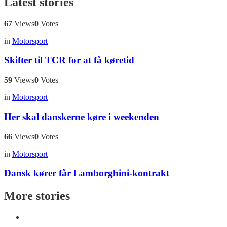
Latest stories
67
Views
0
Votes
in
Motorsport
Skifter til TCR for at få køretid
59
Views
0
Votes
in
Motorsport
Her skal danskerne køre i weekenden
66
Views
0
Votes
in
Motorsport
Dansk kører får Lamborghini-kontrakt
More stories