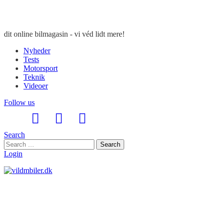
dit online bilmagasin - vi véd lidt mere!
Nyheder
Tests
Motorsport
Teknik
Videoer
Follow us
Search
Search
Search
for:
Login