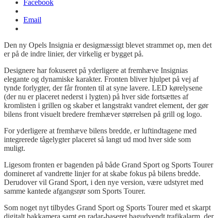
Facebook
Email
Den
ny
Opels
Insignia
er
desigmæssigt
blevet
strammet op, men det
er
på
de
indre
linier
, der
virkelig
er
bygget
på
.
Designere
har
fokuseret
på
yderligere
at
fremhæve
Insignias
elegante
og
dynamiske
karakter
.
Fronten
bliver
hjulpet
på
vej
af
tynde
forlygter
, der
får
fronten
til
at
syne
lavere
. LED
kørelysene
(der
nu
er
placeret
nederst
i
lygten
)
på
hver
side
fortsættes
af
kromlisten
i
grillen
og
skaber et
langstrakt
vandret
element, der
gør
bilens
front
visuelt
bredere
fremhæver
størrelsen
på
grill
og
logo.
For
yderligere
at
fremhæve
bilens
bredde
, er
luftindtagene
med
integrerede
tågelygter
placeret
så
langt
ud
mod
hver
side
som
muligt
.
Ligesom
fronten
er
bagenden
på
både
Grand Sport
og
Sports
Tourer
domineret
af
vandrette
linjer
for
at
skabe
fokus
på
bilens
bredde
.
Derud
over
vil
Grand
Sport,
i den
nye
version,
være
udstyret
med
samme
kantede
afgangsrør
som Sports
Tourer
.
Som
noget
nyt
tilbydes
Grand Sport
og
Sports
Tourer
med
et
skarpt
digitalt
bakkamera
samt
en radar-
baseret
bagudvendt
trafikalarm
, der