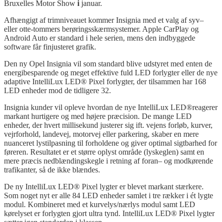
Bruxelles Motor Show
i
januar.
Afhængigt
af
trimniveauet
kommer
Insignia
med
et
valg
af
syv
–
eller
otte-tommers
berøringsskærmsystemer
. Apple
CarPlay
og
Android Auto er standard i hele
serien
, mens den
indbyggede
software
får
finjusteret
grafik.
Den
ny
Opel
Insignia
vil
som standard
blive
udstyret
med
enten
de
energibesparende
og
meget
effektive
fuld
LED
forlygter
eller
de
nye
adaptive
IntelliLux
LED
®
Pixel
forlygter
, der
tilsammen
har 168
LED
enheder
mod
de
tidligere
32.
Insignia
kunder
vil
opleve
hvordan
de
nye
IntelliLux
LED
®
reagerer
markant
hurtigere
og
med
højere
præcision
. De
mange
LED
enheder, der
hvert
millisekund
justerer
sig
ift
.
vejens
forløb
,
kurver
,
vejrforhold
,
landevej
,
motorvej
eller
parkering
, skaber en
mere
nuanceret
lystilpasning
til
forholdene
og
giver
optimal
sigtbarhed
for
føreren
.
Resultatet
er et
større
oplyst
område
(
lyskeglen
)
samt
en
mere
præcis
nedblændingskegle
i
retning
af
foran
–
og
modkørende
trafikanter
,
så
de
ikke
blændes
.
De
ny
IntelliLux
LED
®
Pixel
lygter
er
blevet
markant
stærkere
.
Som
noget
nyt
er
alle
84 LED
enheder
samlet
i
tre
rækker
i
ét
lygte
modul
.
Kombineret
med
et
kurvelys
/
nærlys
modul
samt
LED
kørelyset
er
forlygten
gjort
ultra
tynd
.
IntelliLux
LED
®
Pixel
lygter