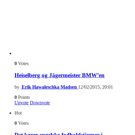
0
Votes
Heiselberg og Jägermeister BMW’en
by
Erik Hawaleschka Madsen
12/02/2015, 20:01
0
Points
Upvote
Downvote
Hot
0
Votes
Det kører engelske fodboldstjerner i