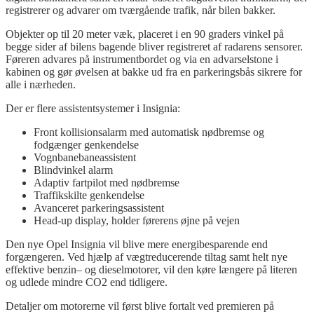
registrerer
og
advarer
om
tværgående
trafik,
når
bilen
bakker
.
Objekter
op
til
20
meter
væk
,
placeret
i en 90
graders
vinkel
på
begge
sider
af
bilens
bagende
bliver
registreret
af
radarens
sensorer
.
Føreren
advares
på
instrumentbordet
og
via en
advarselstone
i
kabinen
og
gør
øvelsen
at
bakke
ud
fra
en
parkeringsbås
sikrere
for
alle
i
nærheden
.
Der er
flere
assistentsystemer
i
Insignia
:
Front
kollisionsalarm
med
automatisk
nødbremse
og
fodgænger
genkendelse
Vognbanebaneassistent
Blindvinkel
alarm
Adaptiv
fartpilot
med
nødbremse
Traffikskilte
genkendelse
Avanceret
parkeringsassistent
Head-up
display,
holder
førerens
øjne
på
vejen
Den
nye
Opel
Insignia
vil
blive
mere
energibesparende end
forgængeren
.
Ved
hjælp
af
vægtreducerende
tiltag
samt
helt
nye
effektive
benzin
–
og
dieselmotorer,
vil
den
køre
længere
på
literen
og
udlede
mindre
CO2 end
tidligere
.
Detaljer
om
motorerne
vil
først
blive
fortalt
ved
premieren
på