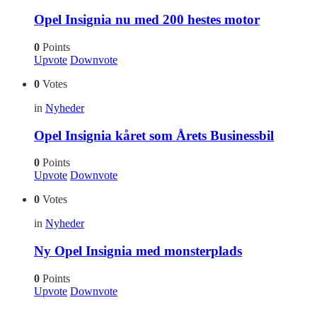
Opel Insignia nu med 200 hestes motor
0
Points
Upvote
Downvote
0
Votes
in
Nyheder
Opel Insignia kåret som Årets Businessbil
0
Points
Upvote
Downvote
0
Votes
in
Nyheder
Ny Opel Insignia med monsterplads
0
Points
Upvote
Downvote