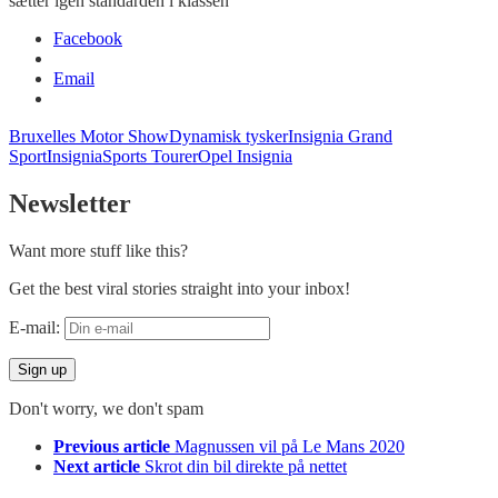
sætter
igen
standarden
i
klassen
Facebook
Email
Bruxelles Motor Show
Dynamisk tysker
Insignia Grand
Sport
InsigniaSports Tourer
Opel Insignia
Newsletter
Want more stuff like this?
Get the best viral stories straight into your inbox!
E-mail:
Don't worry, we don't spam
See
Previous article
Magnussen vil på Le Mans 2020
more
Next article
Skrot din bil direkte på nettet