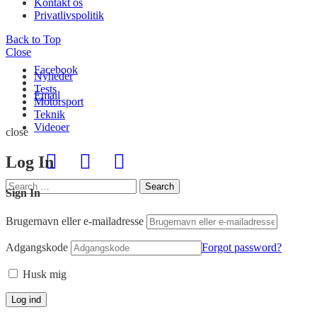
Kontakt os
Privatlivspolitik
Back to Top
Close
Facebook
Nyheder
Tests
Email
Motorsport
Teknik
Videoer
close
Log In
Search
Search
Sign In
for:
Brugernavn eller e-mailadresse
Adgangskode
Forgot password?
Husk mig