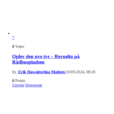
7
0
Votes
Oplev den nye tyr – Revuelto på
Rådhuspladsen
by
Erik Hawaleschka Madsen
03/05/2024, 08:26
0
Points
Upvote
Downvote