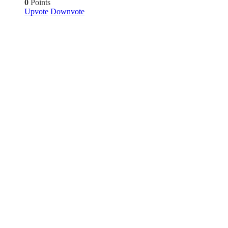
0
Points
Upvote
Downvote