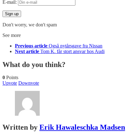
E-mail:
Don't worry, we don't spam
See more
Previous article
Også nytårsgave fra Nissan
Next article
Tom K. får stort ansvar hos Audi
What do you think?
0
Points
Upvote
Downvote
Written by
Erik Hawaleschka Madsen