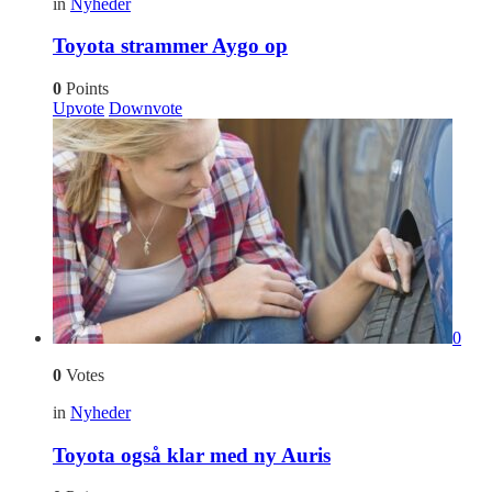
in
Nyheder
Toyota strammer Aygo op
0
Points
Upvote
Downvote
0
0
Votes
in
Nyheder
Toyota også klar med ny Auris