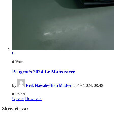
6
0
Votes
Peugeot’s 2024 Le Mans racer
by
Erik Hawaleschka Madsen
26/03/2024, 08:48
0
Points
Upvote
Downvote
Skriv et svar