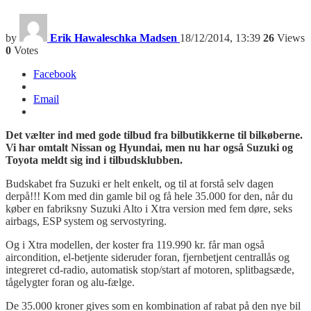
by
Erik Hawaleschka Madsen
18/12/2014, 13:39
26
Views
0
Votes
Facebook
Email
Det vælter ind med gode tilbud fra bilbutikkerne til bilkøberne.
Vi har omtalt Nissan og Hyundai, men nu har også Suzuki og
Toyota meldt sig ind i tilbudsklubben.
Budskabet fra Suzuki er helt enkelt, og til at forstå selv dagen
derpå!!! Kom med din gamle bil og få hele 35.000 for den, når du
køber en fabriksny Suzuki Alto i Xtra version med fem døre, seks
airbags, ESP system og servostyring.
Og i Xtra modellen, der koster fra 119.990 kr. får man også
aircondition, el-betjente sideruder foran, fjernbetjent centrallås og
integreret cd-radio, automatisk stop/start af motoren, splitbagsæde,
tågelygter foran og alu-fælge.
De 35.000 kroner gives som en kombination af rabat på den nye bil