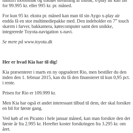
håndfri mobilsnak og trådløs streaming af musik, x-play air kan fås
for 99.995 kr. eller 995 kr. pr. måned.
For kun 95 kr. ekstra pr. måned kan man til sin Aygo x-play air
endda få en stor multimediepakke med. Den indeholder en 7” touch
skærm i farver, bakkamera, kørecomputer samt den unikke,
integrerede Toyota-navigation x-navi.
Se mere på www.toyota.dk
Her er hvad Kia har til dig!
Kia præsenterer i marts en ny opgraderet Rio, men bestiller du den
inden den 1. februar 2015, kan du få den finansieret til kun 0,95 pct.
i rente.
Prisen for Rio er 109.999 kr.
Men Kia har også et andet interessant tilbud til dem, der skal forsikre
en bil for første gang.
Ved køb af en Picanto i hele januar måned, kan man forsikre den det
første år fra 2.995 kr. Herefter koster forsikringen fra 3.295 kr. om
året.