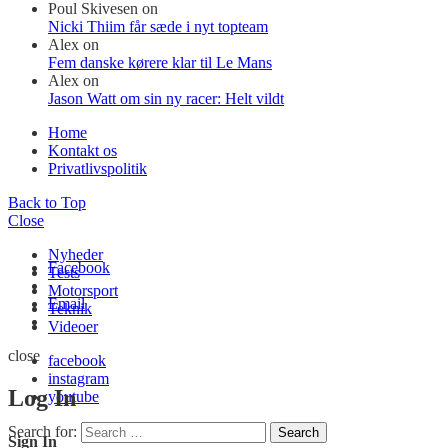
Poul Skivesen
on
Nicki Thiim får sæde i nyt topteam
Alex
on
Fem danske kørere klar til Le Mans
Alex
on
Jason Watt om sin ny racer: Helt vildt
Home
Kontakt os
Privatlivspolitik
Back to Top
Close
Nyheder
Facebook
Tests
Motorsport
Email
Teknik
Videoer
close
facebook
instagram
Log In
youtube
Search for:
Search
Sign In