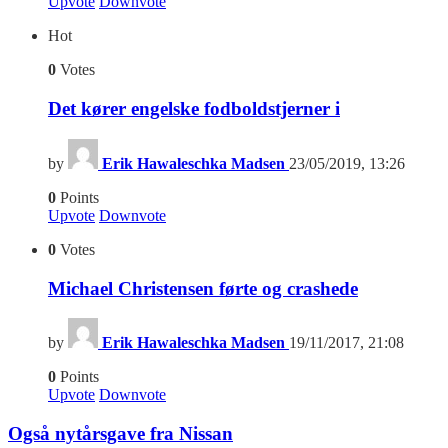
Upvote
Downvote
Hot
0
Votes
Det kører engelske fodboldstjerner i
by
Erik Hawaleschka Madsen
23/05/2019, 13:26
0
Points
Upvote
Downvote
0
Votes
Michael Christensen førte og crashede
by
Erik Hawaleschka Madsen
19/11/2017, 21:08
0
Points
Upvote
Downvote
Også nytårsgave fra Nissan