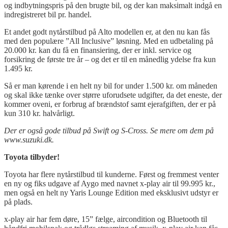
og indbytningspris på den brugte bil, og der kan maksimalt indgå en
indregistreret bil pr. handel.
Et andet godt nytårstilbud på Alto modellen er, at den nu kan fås
med den populære ”All Inclusive” løsning. Med en udbetaling på
20.000 kr. kan du få en finansiering, der er inkl. service og
forsikring de første tre år – og det er til en månedlig ydelse fra kun
1.495 kr.
Så er man kørende i en helt ny bil for under 1.500 kr. om måneden
og skal ikke tænke over større uforudsete udgifter, da det eneste, der
kommer oveni, er forbrug af brændstof samt ejerafgiften, der er på
kun 310 kr. halvårligt.
Der er også gode tilbud på Swift og S-Cross. Se mere om dem på
www.suzuki.dk.
Toyota tilbyder!
Toyota har flere nytårstilbud til kunderne. Først og fremmest venter
en ny og fiks udgave af Aygo med navnet x-play air til 99.995 kr.,
men også en helt ny Yaris Lounge Edition med eksklusivt udstyr er
på plads.
x-play air har fem døre, 15” fælge, aircondition og Bluetooth til