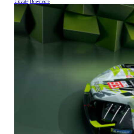
Upvote
Downvote