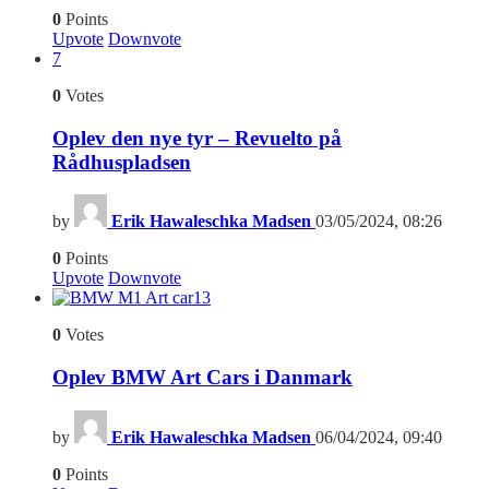
0
Points
Upvote
Downvote
7
0
Votes
Oplev den nye tyr – Revuelto på
Rådhuspladsen
by
Erik Hawaleschka Madsen
03/05/2024, 08:26
0
Points
Upvote
Downvote
13
0
Votes
Oplev BMW Art Cars i Danmark
by
Erik Hawaleschka Madsen
06/04/2024, 09:40
0
Points