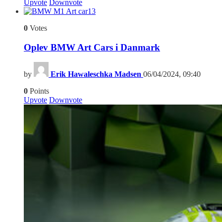
Upvote
Downvote
13
0
Votes
Oplev BMW Art Cars i Danmark
by
Erik Hawaleschka Madsen
06/04/2024, 09:40
0
Points
Upvote
Downvote