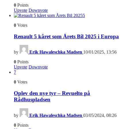
0
Points
Upvote
Downvote
5
0
Votes
Renault 5 kåret som Årets Bil 2025 i Europa
by
Erik Hawaleschka Madsen
10/01/2025, 13:56
0
Points
Upvote
Downvote
7
0
Votes
Oplev den nye tyr – Revuelto på
Rådhuspladsen
by
Erik Hawaleschka Madsen
03/05/2024, 08:26
0
Points