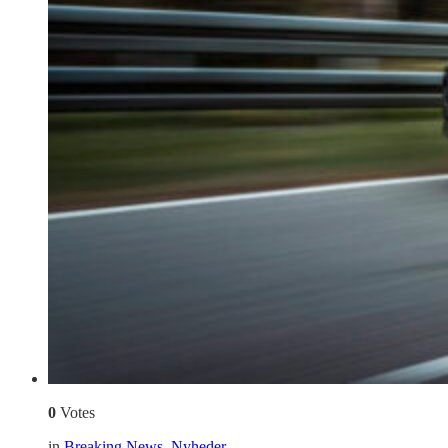
0
Votes
in
Breaking News
,
Nyheder