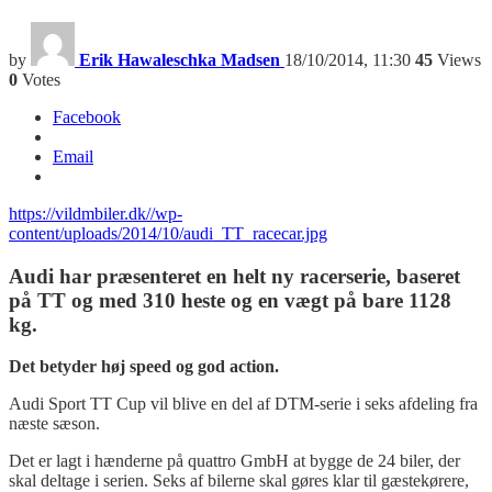
by
Erik Hawaleschka Madsen
18/10/2014, 11:30
45
Views
0
Votes
Facebook
Email
https://vildmbiler.dk//wp-
content/uploads/2014/10/audi_TT_racecar.jpg
Audi har præsenteret en helt ny racerserie, baseret
på TT og med 310 heste og en vægt på bare 1128
kg.
Det betyder høj speed og god action.
Audi Sport TT Cup vil blive en del af DTM-serie i seks afdeling fra
næste sæson.
Det er lagt i hænderne på quattro GmbH at bygge de 24 biler, der
skal deltage i serien. Seks af bilerne skal gøres klar til gæstekørere,