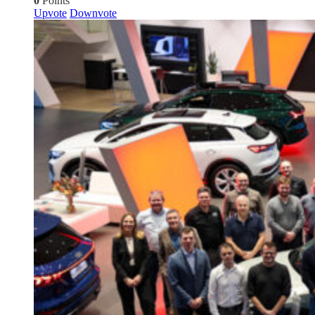
0
Points
Upvote
Downvote