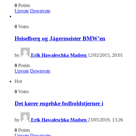
0
Points
Upvote
Downvote
0
Votes
Heiselberg og Jägermeister BMW’en
by
Erik Hawaleschka Madsen
12/02/2015, 20:01
0
Points
Upvote
Downvote
Hot
0
Votes
Det kører engelske fodboldstjerner i
by
Erik Hawaleschka Madsen
23/05/2019, 13:26
0
Points
Upvote
Downvote