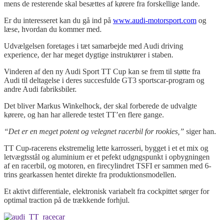
mens de resterende skal besættes af kørere fra forskellige lande.
Er du interesseret kan du gå ind på
www.audi-motorsport.com
og
læse, hvordan du kommer med.
Udvælgelsen foretages i tæt samarbejde med Audi driving
experience, der har meget dygtige instruktører i staben.
Vinderen af den ny Audi Sport TT Cup kan se frem til støtte fra
Audi til deltagelse i deres succesfulde GT3 sportscar-program og
andre Audi fabriksbiler.
Det bliver Markus Winkelhock, der skal forberede de udvalgte
kørere, og han har allerede testet TT’en flere gange.
“Det er en meget potent og velegnet racerbil for rookies,”
siger han.
TT Cup-racerens ekstremelig lette karrosseri, bygget i et et mix og
letvægtsstål og aluminium er et pefekt udgngspunkt i opbygningen
af en racerbil, og motoren, en firecylindret TSFI er sammen med 6-
trins gearkassen hentet direkte fra produktionsmodellen.
Et aktivt differentiale, elektronisk variabelt fra cockpittet sørger for
optimal traction på de trækkende forhjul.