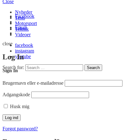
Close
Nyheder
Facebook
Tests
Motorsport
Email
Teknik
Videoer
close
facebook
instagram
Log In
youtube
Search for:
Search
Sign In
Brugernavn eller e-mailadresse
Adgangskode
Husk mig
Forgot password?