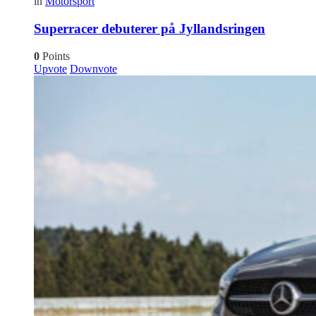
in
Motorsport
Superracer debuterer på Jyllandsringen
0
Points
Upvote
Downvote