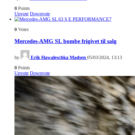
0
Points
Upvote
Downvote
7
0
Votes
Mercedes-AMG SL bombe frigivet til salg
by
Erik Hawaleschka Madsen
05/03/2024, 13:13
0
Points
Upvote
Downvote