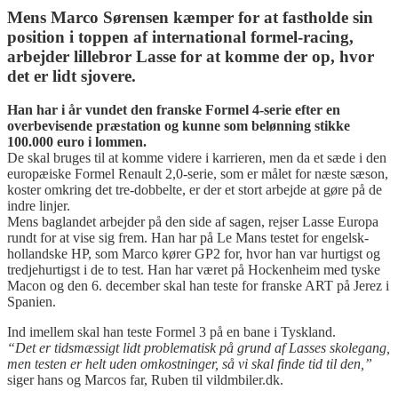
Mens Marco Sørensen kæmper for at fastholde sin
position i toppen af international formel-racing,
arbejder lillebror Lasse for at komme der op, hvor
det er lidt sjovere.
Han har i år vundet den franske Formel 4-serie efter en
overbevisende præstation og kunne som belønning stikke
100.000 euro i lommen.
De skal bruges til at komme videre i karrieren, men da et sæde i den
europæiske Formel Renault 2,0-serie, som er målet for næste sæson,
koster omkring det tre-dobbelte, er der et stort arbejde at gøre på de
indre linjer.
Mens baglandet arbejder på den side af sagen, rejser Lasse Europa
rundt for at vise sig frem. Han har på Le Mans testet for engelsk-
hollandske HP, som Marco kører GP2 for, hvor han var hurtigst og
tredjehurtigst i de to test. Han har været på Hockenheim med tyske
Macon og den 6. december skal han teste for franske ART på Jerez i
Spanien.
Ind imellem skal han teste Formel 3 på en bane i Tyskland.
“Det er tidsmæssigt lidt problematisk på grund af Lasses skolegang,
men testen er helt uden omkostninger, så vi skal finde tid til den,”
siger hans og Marcos far, Ruben til vildmbiler.dk.