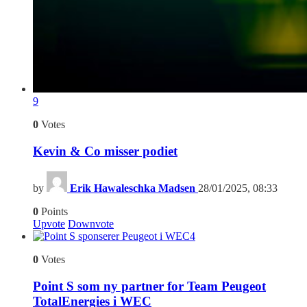
9
0
Votes
Kevin & Co misser podiet
by
Erik Hawaleschka Madsen
28/01/2025, 08:33
0
Points
Upvote
Downvote
4
0
Votes
Point S som ny partner for Team Peugeot
TotalEnergies i WEC