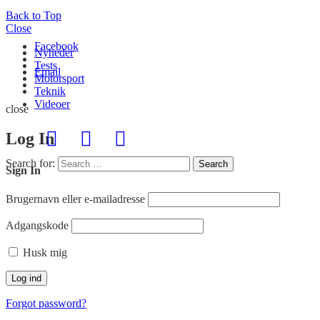
Back to Top
Close
Facebook
Nyheder
Tests
Email
Motorsport
Teknik
Videoer
close
Log In
Search for:
Search
Sign In
Brugernavn eller e-mailadresse
Adgangskode
Husk mig
Forgot password?