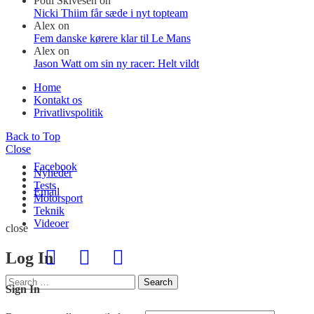
Poul Skivesen
on
Nicki Thiim får sæde i nyt topteam
Alex
on
Fem danske kørere klar til Le Mans
Alex
on
Jason Watt om sin ny racer: Helt vildt
Home
Kontakt os
Privatlivspolitik
Back to Top
Close
Facebook
Nyheder
Tests
Email
Motorsport
Teknik
Videoer
close
Log In
Search
Search
Sign In
for: