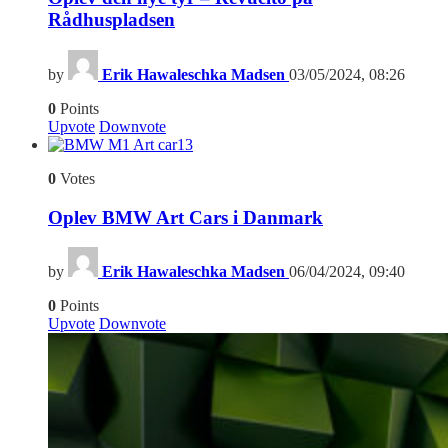
Rådhuspladsen
by
Erik Hawaleschka Madsen
03/05/2024, 08:26
0
Points
Upvote
Downvote
13
0
Votes
Oplev BMW Art Cars i Danmark
by
Erik Hawaleschka Madsen
06/04/2024, 09:40
0
Points
Upvote
Downvote