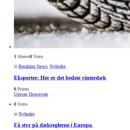
1
Shares
0
Votes
in
Breaking News
,
Nyheder
Eksperter: Her er det bedste vinterdæk
0
Points
Upvote
Downvote
0
Votes
in
Nyheder
Få styr på dækreglerne i Europa