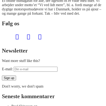
Et online bilmagasin for alle, der ligesom os er vilde med biler. Vi
arbejder under motto’et “Vi ved lidt mere”, bl. a. fordi mange af de
dygtige motorsportsudøvere vi har i Danmark, holder os på ajour –
og mange gange på forkant. Tak – bliv ved med det.
Følg os
Newsletter
Want more stuff like this?
E-mail:
Don't worry, we don't spam
Seneste kommentarer