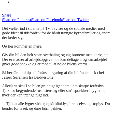
Share
Share on Pinterest
Share on Facebook
Share on Twitter
Det vælte
r ind i stuerne på Tv, i aviser og de sociale medier med
gode ideer til tidsfordriv for de hårdt trængte børnefamilier og andre,
der keder sig.
Og her kommer en mere.
Giv din bil den helt store overhaling og tag børnene med i
arbejdet.
Der
er masser af arbejdsopgaver, de kan deltage i, og samarbejdet
giver gode snakke og er med til at holde bilens værdi.
Så her får du ti tips til forårsklargøring af din bil fra teknisk chef
Jesper Sørensen fra Bridgestone.
Allerførst skal I se bilen grundigt igennem i det skarpe forårslys.
Tjek for begyndende rust, stenslag eller små sprækker i lygterne,
hvor der kan trænge fugt ind.
1. Tjek at alle lygter virker, også blinklys, bremselys og stoplys. Du
tænder for lyset, og dine børn tjekker.