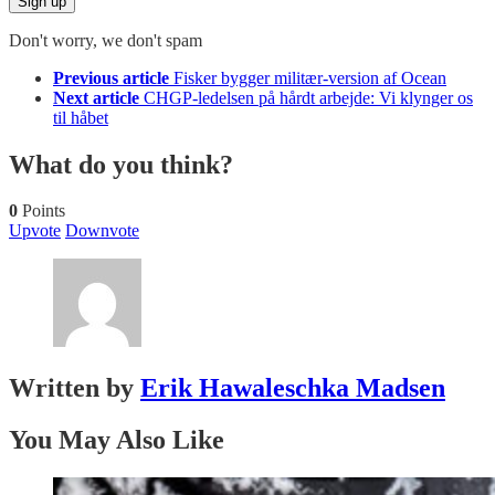
Don't worry, we don't spam
See
Previous article
Fisker bygger militær-version af Ocean
more
Next article
CHGP-ledelsen på hårdt arbejde: Vi klynger os
til håbet
What do you think?
0
Points
Upvote
Downvote
Written by
Erik Hawaleschka Madsen
You May Also Like