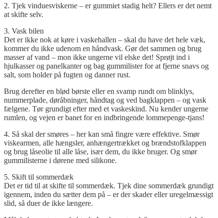
2. Tjek vinduesviskerne – er gummiet stadig helt? Ellers er det nemt
at skifte selv.
3. Vask bilen
Det er ikke nok at køre i vaskehallen – skal du have det hele væk,
kommer du ikke udenom en håndvask. Gør det sammen og brug
masser af vand – mon ikke ungerne vil elske det! Sprøjt ind i
hjulkasser og panelkanter og bag gummilister for at fjerne snavs og
salt, som holder på fugten og danner rust.
Brug derefter en blød børste eller en svamp rundt om blinklys,
nummerplade, døråbninger, håndtag og ved bagklappen – og vask
fælgene. Tør grundigt efter med et vaskeskind. Nu kender ungerne
rumlen, og vejen er banet for en indbringende lommepenge-tjans!
4. Så skal der smøres – her kan små fingre være effektive. Smør
viskearmen, alle hængsler, anhængertrækket og brændstofklappen
og brug låseolie til alle låse, især dem, du ikke bruger. Og smør
gummilisterne i dørene med silikone.
5. Skift til sommerdæk
Det er tid til at skifte til sommerdæk. Tjek dine sommerdæk grundigt
igennem, inden du sætter dem på – er der skader eller uregelmæssigt
slid, så duer de ikke længere.