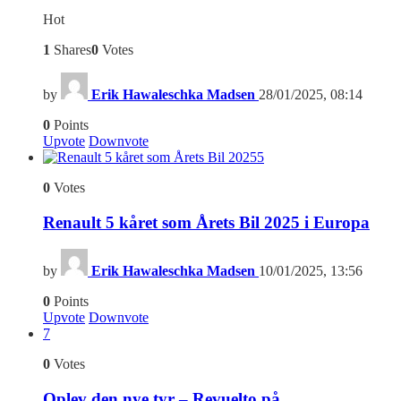
Hot
1
Shares
0
Votes
by
Erik Hawaleschka Madsen
28/01/2025, 08:14
0
Points
Upvote
Downvote
5
0
Votes
Renault 5 kåret som Årets Bil 2025 i Europa
by
Erik Hawaleschka Madsen
10/01/2025, 13:56
0
Points
Upvote
Downvote
7
0
Votes
Oplev den nye tyr – Revuelto på