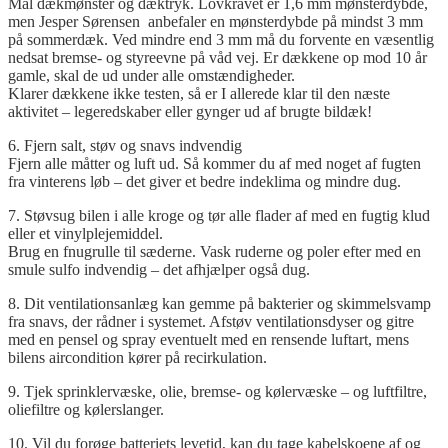
Mål dækmønster og dæktryk. Lovkravet er 1,6 mm mønsterdybde,
men Jesper Sørensen anbefaler en mønsterdybde på mindst 3 mm
på sommerdæk. Ved mindre end 3 mm må du forvente en væsentlig
nedsat bremse- og styreevne på våd vej. Er dækkene op mod 10 år
gamle, skal de ud under alle omstændigheder.
Klarer dækkene ikke testen, så er I allerede klar til den næste
aktivitet – legeredskaber eller gynger ud af brugte bildæk!
6. Fjern salt, støv og snavs indvendig
Fjern alle måtter og luft ud. Så kommer du af med noget af fugten
fra vinterens løb – det giver et bedre indeklima og mindre dug.
7. Støvsug bilen i alle kroge og tør alle flader af med en fugtig klud
eller et vinylplejemiddel.
Brug en fnugrulle til sæderne. Vask ruderne og poler efter med en
smule sulfo indvendig – det afhjælper også dug.
8. Dit ventilationsanlæg kan gemme på bakterier og skimmelsvamp
fra snavs, der rådner i systemet.
Afstøv
ventilationsdyser og gitre
med en pensel og spray eventuelt med en rensende luftart, mens
bilens aircondition kører på recirkulation.
9. Tjek sprinklervæske, olie, bremse- og kølervæske – og luftfiltre,
oliefiltre og kølerslanger.
10. Vil du forøge batteriets levetid, kan du tage kabelskoene af og