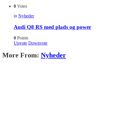
0
Votes
in
Nyheder
Audi Q8 RS med plads og power
0
Points
Upvote
Downvote
More From:
Nyheder