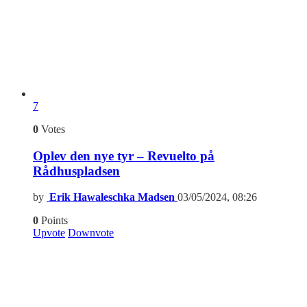
7
0
Votes
Oplev den nye tyr – Revuelto på
Rådhuspladsen
by
Erik Hawaleschka Madsen
03/05/2024, 08:26
0
Points
Upvote
Downvote