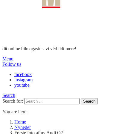
dit online bilmagasin - vi véd lidt mere!
Menu
Follow us
facebook
instagram
youtube
Search
Search for:
Search
You are here:
Home
Nyheder
Første foto af ny Audi Q7