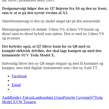
har været i produktion siden 2005.
Designmæssigt følger den ny Q7 linjerne fra A6 og den ny front,
som er at se på den nyeste version af A3.
Størrelsesmæssigt er den ny model meget tæt på den nuværende.
Motorprogrammet vil omfatte 3-liters V6, 4-liters V8 benzin og
diesel samt en diesel hybrid som option. Den er med en 3-liters V6
og el-motor.
Det forlyder også, at Q7 bliver basis for en Q8 med en
komplet elektrisk drivline, der skal tage kampen op med den
kommende SUV Tesla Model X.
Indvendig bliver den ny Q8 meget elegant og med få kontakter og
knapper, men med digitale instrumenter som i den ny Audi TT.
Facebook
Email
Audi
Bentley Falcon
Lamborghini Ursus
Porsche Cayenne
Q7
Tesla
Model X
VW Touareg