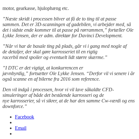
motor, gearkasse, hjulophæng etc.
”Næste skridt i processen bliver at få de to ting til at passe
sammen. Det er 3D-scanningen af gadebilen, vi arbejder med, så
det i sidste ende kommer til at passe på rørrammen,” fortæller Ole
Lykke Jensen, der er adm. direktør for Davinci Development.
”Når vi har de basale ting på plads, går vi i gang med nogle af
de detaljer, der skal gøre karrosseriet til en rigtig
racerbil med spoiler og eventuelt lidt større skærme.”
”I DTC er det vigtigt, at konkurrencen er
jævnbyrdig,” fortsætter Ole Lykke Jensen. “Derfor vil vi senere i år
også scanne en af bilerne fra 2016 som reference.
Den vil indgå i processen, hvor vi vil lave såkaldte CFD-
simuleringer af både det bestående karrosseri og de
nye karrosserier, så vi sikrer, at de har den samme Cw-værdi og ens
downforce.”
Facebook
Email