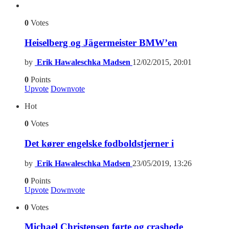
0
Votes
Heiselberg og Jägermeister BMW’en
by
Erik Hawaleschka Madsen
12/02/2015, 20:01
0
Points
Upvote
Downvote
Hot
0
Votes
Det kører engelske fodboldstjerner i
by
Erik Hawaleschka Madsen
23/05/2019, 13:26
0
Points
Upvote
Downvote
0
Votes
Michael Christensen førte og crashede