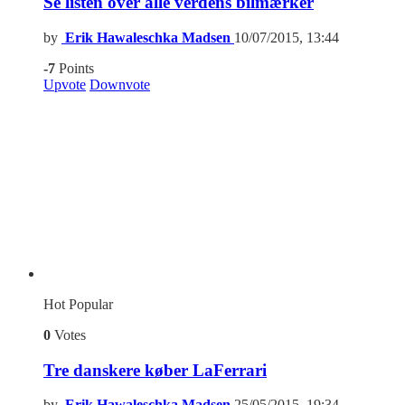
Se listen over alle verdens bilmærker
by
Erik Hawaleschka Madsen
10/07/2015, 13:44
-7
Points
Upvote
Downvote
Hot
Popular
0
Votes
Tre danskere køber LaFerrari
by
Erik Hawaleschka Madsen
25/05/2015, 19:34