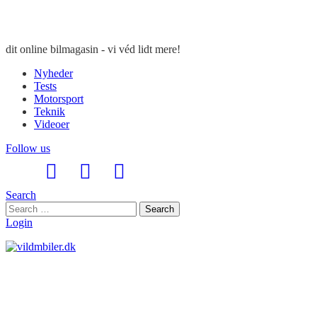
dit online bilmagasin - vi véd lidt mere!
Nyheder
Tests
Motorsport
Teknik
Videoer
Follow us
Search
Search
Search
for:
Login