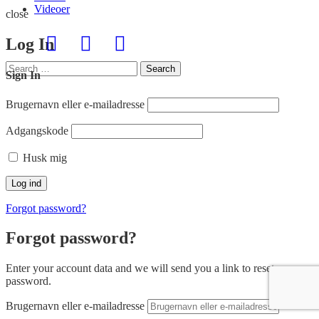
Videoer
close
Log In
Search
Search
Sign In
for:
Brugernavn eller e-mailadresse
Adgangskode
Husk mig
Forgot password?
Forgot password?
Enter your account data and we will send you a link to reset your
password.
Brugernavn eller e-mailadresse