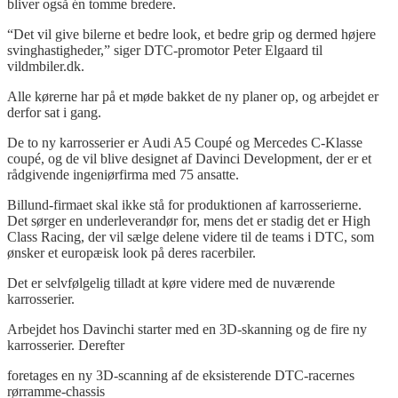
bliver også én tomme bredere.
“Det vil give bilerne et bedre look, et bedre grip og dermed højere
svinghastigheder,” siger DTC-promotor Peter Elgaard til
vildmbiler.dk.
Alle kørerne har på et møde bakket de ny planer op, og arbejdet er
derfor sat i gang.
De to ny karrosserier er Audi A5 Coupé og Mercedes C-Klasse
coupé, og de vil blive designet af Davinci Development, der er et
rådgivende ingeniørfirma med 75 ansatte.
Billund-firmaet skal ikke stå for produktionen af karrosserierne.
Det sørger en underleverandør for, mens det er stadig det er High
Class Racing, der vil sælge delene videre til de teams i DTC, som
ønsker et europæisk look på deres racerbiler.
Det er selvfølgelig tilladt at køre videre med de nuværende
karrosserier.
Arbejdet hos Davinchi starter med en 3D-skanning og de fire ny
karrosserier. Derefter
foretages en ny 3D-scanning af de eksisterende DTC-racernes
rørramme-chassis