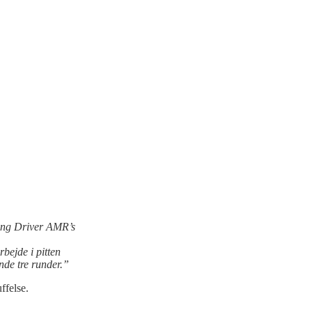
Young Driver AMR’s
bejde i pitten
nde tre runder.”
ffelse.