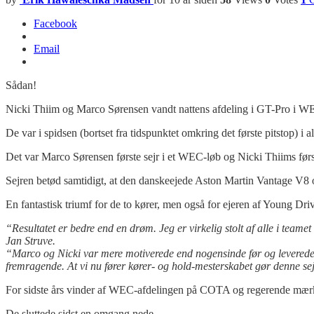
Facebook
Email
Sådan!
Nicki Thiim og Marco Sørensen vandt nattens afdeling i GT-Pro i 
De var i spidsen (bortset fra tidspunktet omkring det første pitstop) i a
Det var Marco Sørensen første sejr i et WEC-løb og Nicki Thiims førs
Sejren betød samtidigt, at den danskeejede Aston Martin Vantage V8 
En fantastisk triumf for de to kører, men også for ejeren af Young Driv
“Resultatet er bedre end en drøm. Jeg er virkelig stolt af alle i team
Jan Struve.
“Marco og Nicki var mere motiverede end nogensinde før og leverede e
fremragende. At vi nu fører kører- og hold-mesterskabet gør denne sejr
For sidste års vinder af WEC-afdelingen på COTA og regerende mærke
De sluttede sidst en omgang nede.