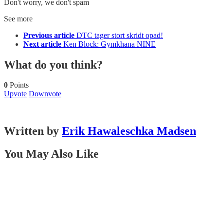
Don't worry, we don't spam
See more
Previous article
DTC tager stort skridt opad!
Next article
Ken Block: Gymkhana NINE
What do you think?
0
Points
Upvote
Downvote
Written by
Erik Hawaleschka Madsen
You May Also Like