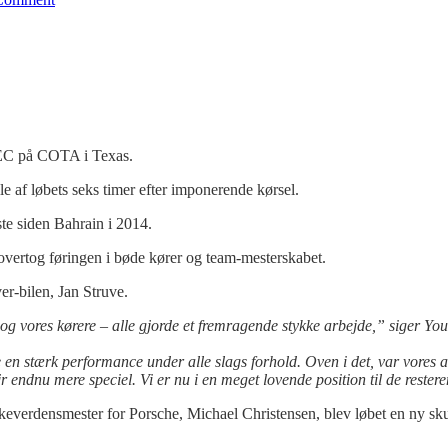
WEC på COTA i Texas.
lle af løbets seks timer efter imponerende kørsel.
te siden Bahrain i 2014.
overtog føringen i bøde kører og team-mesterskabet.
er-bilen, Jan Struve.
et og vores kørere – alle gjorde et fremragende stykke arbejde,” siger 
n stærk performance under alle slags forhold. Oven i det, var vores ar
 endnu mere speciel. Vi er nu i en meget lovende position til de restere
verdensmester for Porsche, Michael Christensen, blev løbet en ny sku