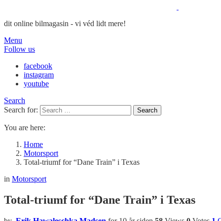
dit online bilmagasin - vi véd lidt mere!
Menu
Follow us
facebook
instagram
youtube
Search
Search for:
Search
You are here:
Home
Motorsport
Total-triumf for “Dane Train” i Texas
in
Motorsport
Total-triumf for “Dane Train” i Texas
by
Erik Hawaleschka Madsen
for 10 år siden
58
Views
0
Votes
1