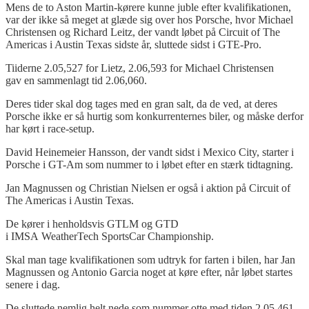
Mens de to Aston Martin-kørere kunne juble efter kvalifikationen,
var der ikke så meget at glæde sig over hos Porsche, hvor Michael
Christensen og Richard Leitz, der vandt løbet på Circuit of The
Americas i Austin Texas sidste år, sluttede sidst i GTE-Pro.
Tiiderne 2.05,527 for Lietz, 2.06,593 for Michael Christensen
gav en sammenlagt tid 2.06,060.
Deres tider skal dog tages med en gran salt, da de ved, at deres
Porsche ikke er så hurtig som konkurrenternes biler, og måske derfor
har kørt i race-setup.
David Heinemeier Hansson, der vandt sidst i Mexico City, starter i
Porsche i GT-Am som nummer to i løbet efter en stærk tidtagning.
Jan Magnussen og Christian Nielsen er også i aktion på Circuit of
The Americas i Austin Texas.
De kører i henholdsvis GTLM og GTD
i IMSA WeatherTech SportsCar Championship.
Skal man tage kvalifikationen som udtryk for farten i bilen, har Jan
Magnussen og Antonio Garcia noget at køre efter, når løbet startes
senere i dag.
De sluttede nemlig helt nede som nummer otte med tiden 2.05,461.