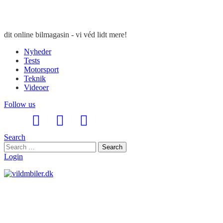
dit online bilmagasin - vi véd lidt mere!
Nyheder
Tests
Motorsport
Teknik
Videoer
Follow us
Search
Search
Search
for:
Login