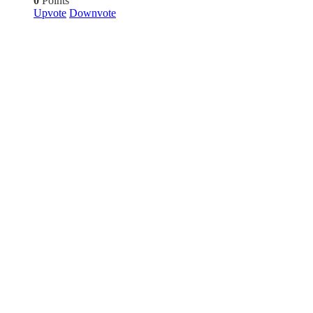
0
Points
Upvote
Downvote