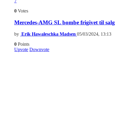
7
0
Votes
Mercedes-AMG SL bombe frigivet til salg
by
Erik Hawaleschka Madsen
05/03/2024, 13:13
0
Points
Upvote
Downvote