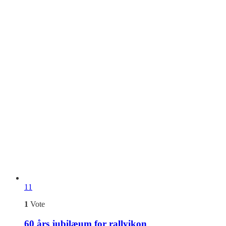
11
1
Vote
60 års jubilæum for rallyikon