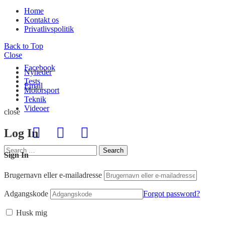
Home
Kontakt os
Privatlivspolitik
Back to Top
Close
Facebook
Nyheder
Tests
Email
Motorsport
Teknik
Videoer
close
Log In
Search
Search
Sign In
for:
Brugernavn eller e-mailadresse
Adgangskode
Forgot password?
Husk mig