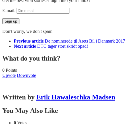
Get the best viral stories straight into your inbox!
E-mail:
Don't worry, we don't spam
See
Previous article
De nominerede til Årets Bil i Danmark 2017
more
Next article
DTC tager stort skridt opad!
What do you think?
0
Points
Upvote
Downvote
Written by
Erik Hawaleschka Madsen
You May Also Like
0
Votes