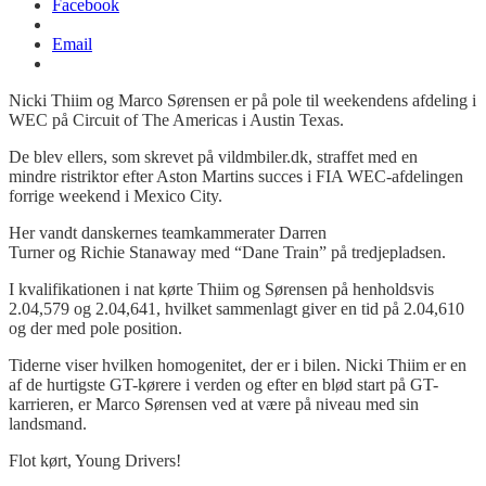
Facebook
Email
Nicki Thiim og Marco Sørensen er på pole til weekendens afdeling i
WEC på Circuit of The Americas i Austin Texas.
De blev ellers, som skrevet på vildmbiler.dk, straffet med en
mindre ristriktor efter Aston Martins succes i FIA WEC-afdelingen
forrige weekend i Mexico City.
Her vandt danskernes teamkammerater Darren
Turner og Richie Stanaway med “Dane Train” på tredjepladsen.
I kvalifikationen i nat kørte Thiim og Sørensen på henholdsvis
2.04,579 og 2.04,641, hvilket sammenlagt giver en tid på 2.04,610
og der med pole position.
Tiderne viser hvilken homogenitet, der er i bilen. Nicki Thiim er en
af de hurtigste GT-kørere i verden og efter en blød start på GT-
karrieren, er Marco Sørensen ved at være på niveau med sin
landsmand.
Flot kørt, Young Drivers!