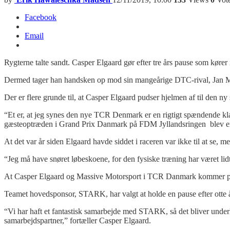
Facebook
Email
Rygterne talte sandt. Casper Elgaard gør efter tre års pause som kø
Dermed tager han handsken op mod sin mangeårige DTC-rival, Jan 
Der er flere grunde til, at Casper Elgaard pudser hjelmen af til den ny
“E
t er, at jeg synes den nye TCR Denmark er en rigtigt spændende klas
gæsteoptræden i Grand Prix Danmark på FDM Jyllandsringen blev en
At det var år siden Elgaard havde siddet i raceren var ikke til at se, 
“Jeg må have snøret løbeskoene, for den fysiske træning har været lid
At Casper Elgaard og Massive Motorsport i TCR Danmark kommer på b
Teamet hovedsponsor, STARK, har valgt at holde en pause efter otte å
“Vi har haft et fantastisk samarbejde med STARK, så det bliver underl
samarbejdspartner,” fortæller Casper Elgaard.