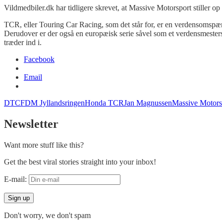
Vildmedbiler.dk har tidligere skrevet, at Massive Motorsport stiller op 
TCR, eller Touring Car Racing, som det står for, er en verdensomspæn
Derudover er der også en europæisk serie såvel som et verdensmesters
træder ind i.
Facebook
Email
DTC
FDM Jyllandsringen
Honda TCR
Jan Magnussen
Massive Motors
Newsletter
Want more stuff like this?
Get the best viral stories straight into your inbox!
E-mail:
Don't worry, we don't spam