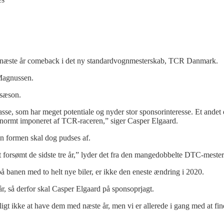
rer næste år comeback i det ny standardvognmesterskab, TCR Danmark.
Magnussen.
 sæson.
se, som har meget potentiale og nyder stor sponsorinteresse. Et andet er
ormt imponeret af TCR-raceren,” siger Casper Elgaard.
men formen skal dog pudses af.
t forsømt de sidste tre år,” lyder det fra den mangedobbelte DTC-mester
anen med to helt nye biler, er ikke den eneste ændring i 2020.
r, så derfor skal Casper Elgaard på
sponso
prjagt.
igt ikke at have dem med næste år, men vi er allerede i gang med at fi