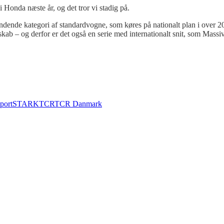
i Honda næste år, og det tror vi stadig på.
dende kategori af standardvogne, som køres på nationalt plan i over 20
kab – og derfor er det også en serie med internationalt snit, som Mass
port
STARK
TCR
TCR Danmark