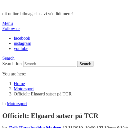
dit online bilmagasin - vi véd lidt mere!
Menu
Follow us
facebook
instagram
youtube
Search
Search for:
Search
You are here:
Home
Motorsport
Officielt: Elgaard satser på TCR
in
Motorsport
Officielt: Elgaard satser på TCR
by
Erik Hawaleschka Madsen
12/11/2019, 10:00
133
Views
0
Vot