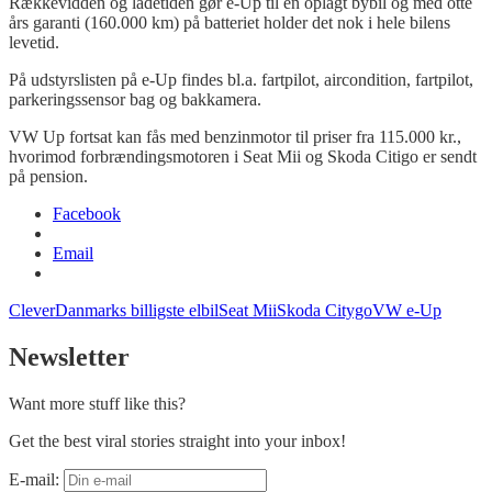
Rækkevidden og
ladetiden
gør e-Up til en oplagt bybil og med otte
års garanti (160.000 km) på batteriet holder det nok i hele bilens
levetid.
På
udstyrslisten
på e-Up findes bl.a.
fartpilot,
aircondition, fartpilot,
parkeringssensor bag
og
bakkamera
.
VW Up fortsat kan fås med benzinmotor til priser fra 115.000 kr.
,
hvorimod forbrændingsmotoren i
Seat
Mii
og Skoda
Citigo
er sendt
på pension.
Facebook
Email
Clever
Danmarks billigste elbil
Seat Mii
Skoda Citygo
VW e-Up
Newsletter
Want more stuff like this?
Get the best viral stories straight into your inbox!
E-mail: