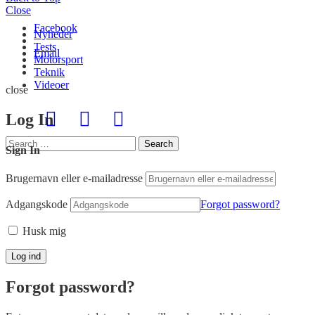
Close
Facebook
Nyheder
Tests
Email
Motorsport
Teknik
Videoer
close
Log In
Search
Search
Sign In
for:
Brugernavn eller e-mailadresse
Adgangskode
Forgot password?
Husk mig
Forgot password?