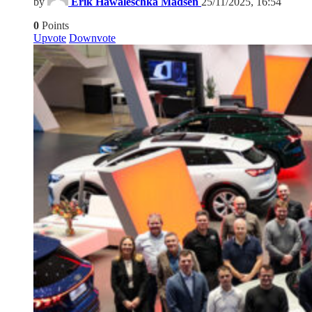
by
Erik Hawaleschka Madsen
25/11/2025, 16:54
0
Points
Upvote
Downvote