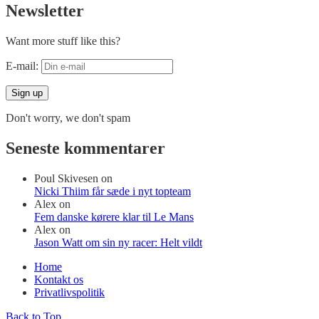
Newsletter
Want more stuff like this?
E-mail:
Don't worry, we don't spam
Seneste kommentarer
Poul Skivesen
on
Nicki Thiim får sæde i nyt topteam
Alex
on
Fem danske kørere klar til Le Mans
Alex
on
Jason Watt om sin ny racer: Helt vildt
Home
Kontakt os
Privatlivspolitik
Back to Top