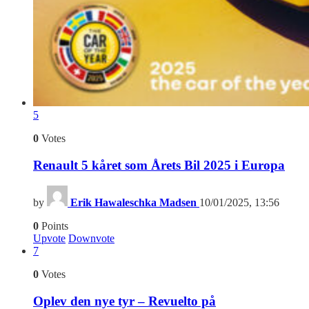
5
0
Votes
Renault 5 kåret som Årets Bil 2025 i Europa
by
Erik Hawaleschka Madsen
10/01/2025, 13:56
0
Points
Upvote
Downvote
7
0
Votes
Oplev den nye tyr – Revuelto på