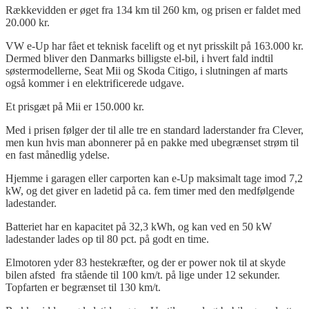
Rækkevidden er øget fra 134 km
til 260 km,
og prisen er faldet med
20.000 kr.
VW e-Up har fået et teknisk facelift og et nyt prisskilt på 163.000 kr.
Dermed bliver den Danmarks billigste el-bil, i hvert fald indtil
søstermodellerne, Seat
Mii
og Skoda
Citigo
, i slutningen af marts
også kommer i en elektrificerede udgave.
Et prisgæt på
Mii
er 150.000 kr.
Med i prisen følger der til alle tre en standard
laderstander
fra Clever,
men kun hvis man abonnerer på en pakke med ubegrænset strøm til
en fast månedlig ydelse.
Hjemme i garagen eller carporten
kan e-Up maksimalt tage imod 7,2
kW, og det giver en
ladetid
på ca. fem timer med den medfølgende
ladestander
.
Batteriet har en kapacitet på 32,3 kWh, og kan ved en 50 kW
ladestander
lades op til 80 pct. på godt en time.
Elmotoren yder 83 hestekræfter, og der er power nok til at skyde
bilen afsted fra stående til 100 km/t. på lige under 12 sekunder.
Topfarten er begrænset til 130 km/t.