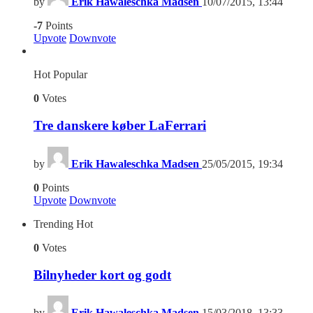
by
Erik Hawaleschka Madsen
10/07/2015, 13:44
-7
Points
Upvote
Downvote
Hot
Popular
0
Votes
Tre danskere køber LaFerrari
by
Erik Hawaleschka Madsen
25/05/2015, 19:34
0
Points
Upvote
Downvote
Trending
Hot
0
Votes
Bilnyheder kort og godt
by
Erik Hawaleschka Madsen
15/03/2018, 13:33