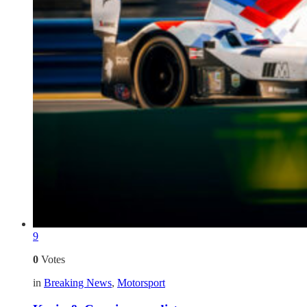
9
0
Votes
in
Breaking News
,
Motorsport