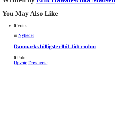
Written by
Erik Hawaleschka Madsen
You May Also Like
0
Votes
in
Nyheder
Danmarks billigste elbil -lidt endnu
0
Points
Upvote
Downvote