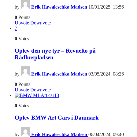
by
Erik Hawaleschka Madsen
10/01/2025, 13:56
0
Points
Upvote
Downvote
7
0
Votes
Oplev den nye tyr – Revuelto på
Rådhuspladsen
by
Erik Hawaleschka Madsen
03/05/2024, 08:26
0
Points
Upvote
Downvote
13
0
Votes
Oplev BMW Art Cars i Danmark
by
Erik Hawaleschka Madsen
06/04/2024, 09:40