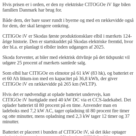
Hvis prisen er i orden, er den ny elektriske C
ITOGOe
iV
l
i
ge bilen
familien Danmark har brug for.
Både dem, der bare suser rundt i byerne og med en rækkevidde også
for dem, der skal længere omkring.
CITIGO
e
iV
er Skodas første produktionsklare elbil i mærkets 124-
årige historie. Den er startskuddet på Skodas elektriske fremtid, hvor
der bl.a. er planlagt ti elbiler inden udgangen af 2025.
Skoda forventer, at biler med elektrisk drivlinje på det tidspunkt vil
udgøre 25 procent af mærkets samlede salg.
Som elbil har CITIGOe en elmotor på 61 kW (83 hk), og batteriet er
et 60 Ah litium-ion med en kapacitet på 36,8 kWh, der giver
CITIGO
e
iV
en rækkevidde på 265 km (WLTP).
Hvis det er nødvendigt at oplade batteriet undervejs, kan
CITIGO
e
iV
hurtiglade med 40 kW DC via et CCS-
ladekabel
. Det
oplader batteriet til 80 procent på en time. Anvender man en
ladeboks
med 7,2 kW AC, tager opladning til 80 procent fire timer
og otte minutter, mens opladning med 2,3 kW tager 12 timer og 37
minutter.
Batteriet er placeret i bunden af
CITIGO
e
iV
, så det ikke optager