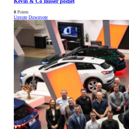
Kevin & Co misser podiet
0
Points
Upvote
Downvote