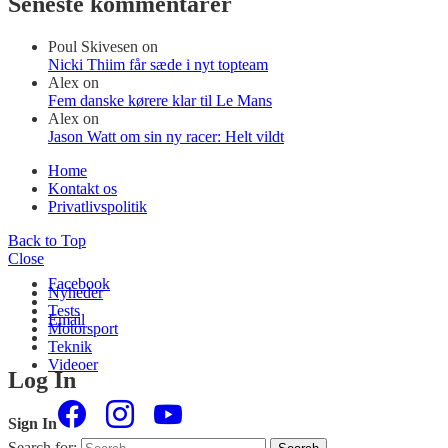
Seneste kommentarer
Poul Skivesen
on
Nicki Thiim får sæde i nyt topteam
Alex
on
Fem danske kørere klar til Le Mans
Alex
on
Jason Watt om sin ny racer: Helt vildt
Home
Kontakt os
Privatlivspolitik
Back to Top
Close
Facebook
Nyheder
Tests
Email
Motorsport
Teknik
Videoer
Log In
Sign In
Search for: