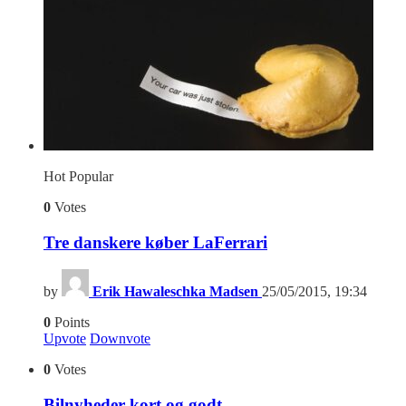
Hot
Popular
0
Votes
Tre danskere køber LaFerrari
by
Erik Hawaleschka Madsen
25/05/2015, 19:34
0
Points
Upvote
Downvote
0
Votes
Bilnyheder kort og godt