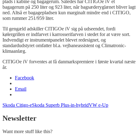
plads i kabine og bagagerum. Således har
CITIGO
e
iV
et
bagagerum på 250 liter og 923 liter, når bagsæderyglænet bliver lagt
ned. Altså er bagagepladsen kun marginalt mindre end i CITIGO,
som rummer 251/959 liter.
Til gengæld adskiller CITIGO
e
iV sig på udseendet, fordi
kølergrillen er indfarvet i karrosserifarven i stedet for at være sort.
Indvendigt er instrumentpanelet blevet redesignet, og
standardudstyret omfatter bl.a. vejbaneassistent og Climatronic-
klimaanlæg.
CITIGO
e
iV forventes at få danmarkspremiere i første kvartal næste
år.
Facebook
Email
Skoda Citigo-e
Skoda Superb Plus-in-hybrid
VW e-Up
Newsletter
Want more stuff like this?