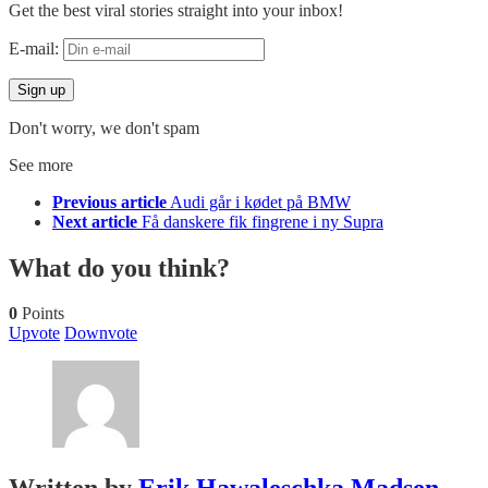
Get the best viral stories straight into your inbox!
E-mail:
Don't worry, we don't spam
See more
Previous article
Audi går i kødet på BMW
Next article
Få danskere fik fingrene i ny Supra
What do you think?
0
Points
Upvote
Downvote