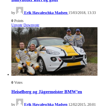
by
Erik Hawaleschka Madsen
15/03/2018, 13:33
0
Points
Upvote
Downvote
0
Votes
Heiselberg og Jägermeister BMW’en
by
Erik Hawaleschka Madsen
12/02/2015, 20:01