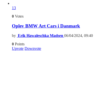
13
0
Votes
Oplev BMW Art Cars i Danmark
by
Erik Hawaleschka Madsen
06/04/2024, 09:40
0
Points
Upvote
Downvote