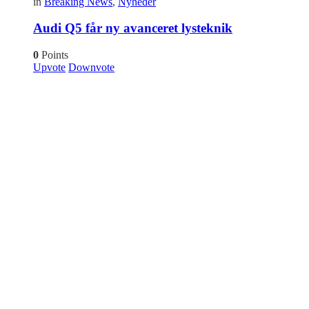
in
Breaking News
,
Nyheder
Audi Q5 får ny avanceret lysteknik
0
Points
Upvote
Downvote