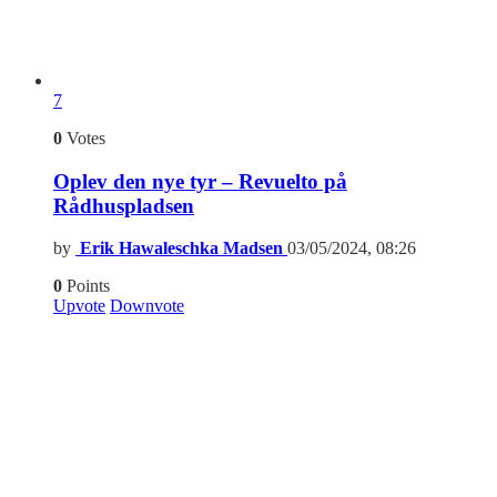
7
0
Votes
Oplev den nye tyr – Revuelto på
Rådhuspladsen
by
Erik Hawaleschka Madsen
03/05/2024, 08:26
0
Points
Upvote
Downvote