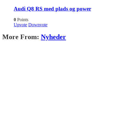
Audi Q8 RS med plads og power
0
Points
Upvote
Downvote
More From:
Nyheder