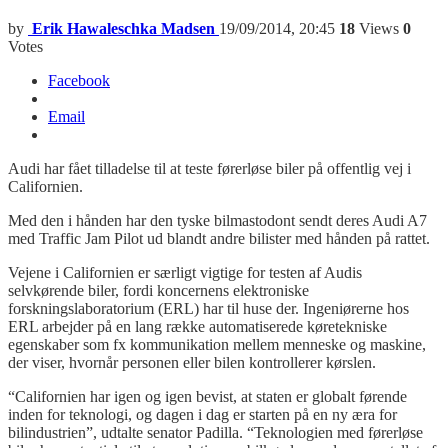
by
Erik Hawaleschka Madsen
19/09/2014, 20:45
18
Views
0
Votes
Facebook
Email
Audi har fået tilladelse til at teste førerløse biler på offentlig vej i
Californien.
Med den i hånden har den tyske bilmastodont sendt deres Audi A7
med Traffic Jam Pilot ud blandt andre bilister med hånden på rattet.
Vejene i Californien er særligt vigtige for testen af Audis
selvkørende biler, fordi koncernens elektroniske
forskningslaboratorium (ERL) har til huse der. Ingeniørerne hos
ERL arbejder på en lang række automatiserede køretekniske
egenskaber som fx kommunikation mellem menneske og maskine,
der viser, hvornår personen eller bilen kontrollerer kørslen.
“Californien har igen og igen bevist, at staten er globalt førende
inden for teknologi, og dagen i dag er starten på en ny æra for
bilindustrien”, udtalte senator Padilla. “Teknologien med førerløse