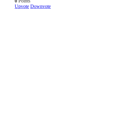
0
Points
Upvote
Downvote