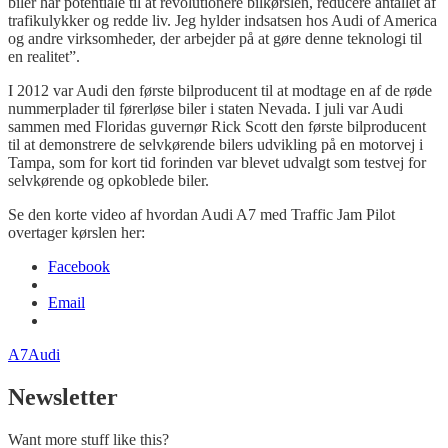
biler har potentiale til at revolutionere bilkørslen, reducere antallet af
trafikulykker og redde liv. Jeg hylder indsatsen hos Audi of America
og andre virksomheder, der arbejder på at gøre denne teknologi til
en realitet”.
I 2012 var Audi den første bilproducent til at modtage en af de røde
nummerplader til førerløse biler i staten Nevada. I juli var Audi
sammen med Floridas guvernør Rick Scott den første bilproducent
til at demonstrere de selvkørende bilers udvikling på en motorvej i
Tampa, som for kort tid forinden var blevet udvalgt som testvej for
selvkørende og opkoblede biler.
Se den korte video af hvordan Audi A7 med Traffic Jam Pilot
overtager kørslen her:
Facebook
Email
A7
Audi
Newsletter
Want more stuff like this?