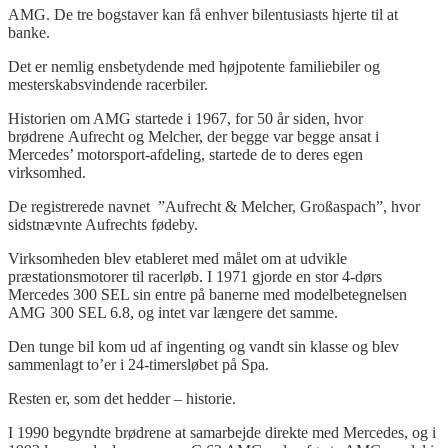
AMG. De tre bogstaver kan få enhver bilentusiasts hjerte til at
banke.
Det er nemlig ensbetydende med højpotente familiebiler og
mesterskabsvindende racerbiler.
Historien om AMG startede i 1967, for 50 år siden, hvor
brødrene Aufrecht og Melcher, der begge var begge ansat i
Mercedes’ motorsport-afdeling, startede de to deres egen
virksomhed.
De registrerede navnet ”Aufrecht & Melcher, Großaspach”, hvor
sidstnævnte Aufrechts fødeby.
Virksomheden blev etableret med målet om at udvikle
præstationsmotorer til racerløb. I 1971 gjorde en stor 4-dørs
Mercedes 300 SEL sin entre på banerne med modelbetegnelsen
AMG 300 SEL 6.8, og intet var længere det samme.
Den tunge bil kom ud af ingenting og vandt sin klasse og blev
sammenlagt to’er i 24-timersløbet på Spa.
Resten er, som det hedder – historie.
I 1990 begyndte brødrene at samarbejde direkte med Mercedes, og i