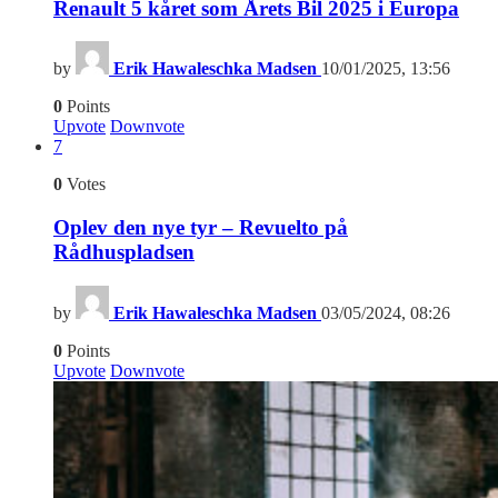
Renault 5 kåret som Årets Bil 2025 i Europa
by
Erik Hawaleschka Madsen
10/01/2025, 13:56
0
Points
Upvote
Downvote
7
0
Votes
Oplev den nye tyr – Revuelto på
Rådhuspladsen
by
Erik Hawaleschka Madsen
03/05/2024, 08:26
0
Points
Upvote
Downvote