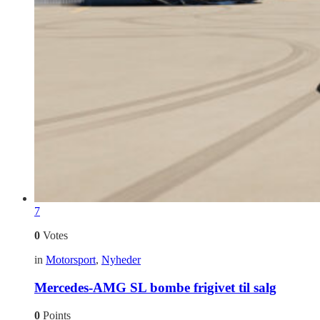
7
0
Votes
in
Motorsport
,
Nyheder
Mercedes-AMG SL bombe frigivet til salg
0
Points