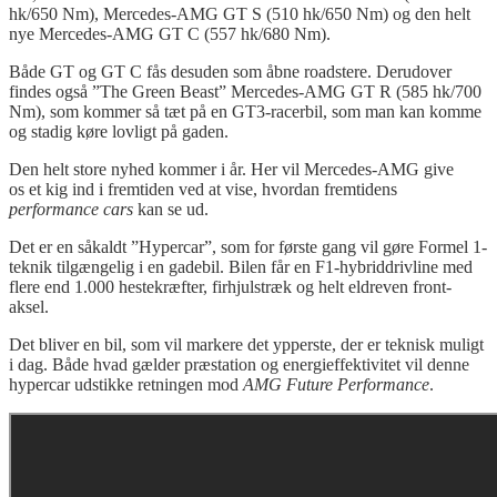
hk/650 Nm), Mercedes-AMG GT S (510 hk/650 Nm) og den helt
nye Mercedes-AMG GT C (557 hk/680 Nm).
Både GT og GT C fås desuden som åbne roadstere. Derudover
findes også ”The Green Beast” Mercedes-AMG GT R (585 hk/700
Nm), som kommer så tæt på en GT3-racerbil, som man kan komme
og stadig køre lovligt på gaden.
Den helt store nyhed kommer i år. Her vil Mercedes-AMG give
os et kig ind i fremtiden ved at vise, hvordan fremtidens
performance
cars
kan se ud.
Det er en såkaldt ”Hypercar”, som for første gang vil gøre Formel 1-
teknik tilgængelig i en gadebil. Bilen får en F1-hybriddrivline med
flere end 1.000 hestekræfter, firhjulstræk og helt eldreven front-
aksel.
Det bliver en bil, som vil markere det ypperste, der er teknisk muligt
i dag. Både hvad gælder præstation og energieffektivitet vil denne
hypercar udstikke retningen mod
AMG Future Performance
.