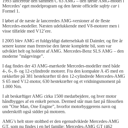
1993 lancerede den sammen C 63 AMG – den første AMG-model i
Mercedes’ eget modelprogram og den første officielle
safety
car
i
Formel 1.
I løbet af de næste år lanceredes AMG-versioner af de fleste
Mercedes-modeller. Næsten udelukkende med V8-motorer men i
visse tilfælde med V12’ere.
I 2005 blev AMG et fuldgyldigt datterselskab til Daimler, og fire år
senere kunne man fremvise den første komplette bil, som var
udviklet helt og holdent af AMG. Mercedes-Benz SLS AMG – den
moderne ”mågevinge”.
I dag findes der 43 AMG-mærkede Mercedes-modeller med både
4-, 6-, 8- og 12-cylindrede motorer. Fra den kompakte A 45 med en
rækkefire på 381 hestekræfter til den 12-cylindrede Mercedes-AMG
S 65 med V12-motor, 630 hestekræfter og et vridningsmoment på
1.000 Nm.
I alt beskæftiger AMG cirka 1500 medarbejdere, og hver motor
håndbygges af en enkelt person. Dermed står man fast på filosofien
om ”One Man, One Engine”, hvorfor motorbyggerens navn og
underskrift også sidder på motoren.
AMG’s helt store stolthed er den egenudviklede Mercedes-AMG
GT, som nu findes i en hel familie: Mercedes-AMG GT (462