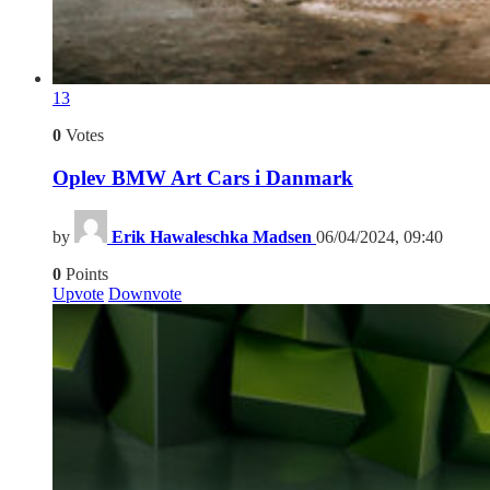
13
0
Votes
Oplev BMW Art Cars i Danmark
by
Erik Hawaleschka Madsen
06/04/2024, 09:40
0
Points
Upvote
Downvote