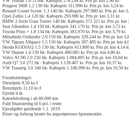
VW Touran 1.0 115hk: Købspris 276.294 kr. Pris pr. km 2,90 kr.
Peugeot 5008 1.2 130 hk: Købspris 311,990 kr. Pris pr. km 3,24 kr.
Renault Grand Scenic 1.3 140 hk: Købspris 297.880 kr. Pris pr. km 3,
Opel Zafira 1.4 120 hk: Købspris 293.980 kr. Pris pr. km 3,31 kr.
BMW 2-Serie Gran Tourer 140 hk: Købspris 372.321 kr. Pris pr. km 3
Seat Alhambra 1.4 150 hk: Købspris 341.170 kr. Pris pr. km 3,72 kr.
Toyota Prius + 1.8 134 hk: Købspris 383.970 kr. Pris pr. km 3,79 kr.
Mitsubishi Outlander 2.0 150 hk: Købspris 329.244 kr. Pris pr. km 3,8
VW Tiguan Allspace 1.5 150 hk: Købspris 397.495 kr. Pris pr. km 4,0
Skoda KODIAQ 1.5 150 hk: Købspris 413.800 kr. Pris pr. km 4,14 kr
VW Sharan 1.4 150 hk: Købspris 490.085 kr. Pris pr. km 4,80 kr.
Volvo XC90 2.0 250 hk: Købspris 1.084.895 kr. Pris pr. km 10,04 kr.
Audi Q7 3.0 272 hk : Købspris 1.139.407 kr. Pris pr. km 10,37 kr.
VW Touareg 3.0 340 hk: Købspris 1.106.990 kr. Pris pr. km 10,50 kr.
Forudsætninger:
Dieselpris 9,50 kr./l
Benzinpris 11,10 kr./l
Ejertid 4 år.
Kørselsforbrug i alt 80.000 km
Fuld finansiering til 6 pct. i rente.
Ejerafgifter gældende 1.1. 2019
Priser og forbrug hentet fra importørernes hjemmesider.