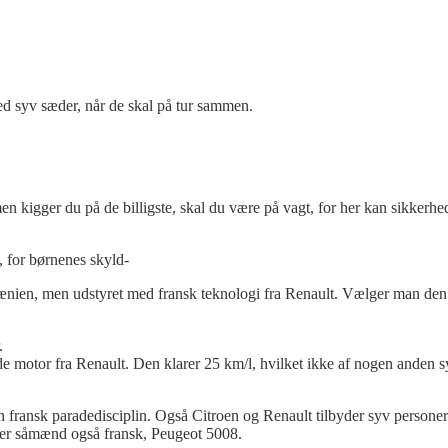
d syv sæder, når de skal på tur sammen.
men kigger du på de billigste, skal du være på vagt, for her kan sikkerh
, for børnenes skyld-
ænien, men udstyret med fransk teknologi fra Renault. Vælger man de
.
 motor fra Renault. Den klarer 25 km/l, hvilket ikke af nogen anden s
 fransk paradedisciplin. Også Citroen og Renault tilbyder syv personers
i er såmænd også fransk, Peugeot 5008.