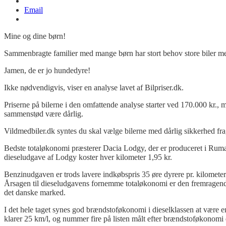
Email
Mine og dine børn!
Sammenbragte familier med mange børn har stort behov store biler me
Jamen, de er jo hundedyre!
Ikke nødvendigvis, viser en analyse lavet af Bilpriser.dk.
Priserne på bilerne i den omfattende analyse starter ved 170.000 kr., 
sammenstød være dårlig.
Vildmedbiler.dk syntes du skal vælge bilerne med dårlig sikkerhed fra
Bedste totaløkonomi præsterer Dacia Lodgy, der er produceret i Rum
dieseludgave af Lodgy koster hver kilometer 1,95 kr.
Benzinudgaven er trods lavere indkøbspris 35 øre dyrere pr. kilometer
Årsagen til dieseludgavens fornemme totaløkonomi er den fremragende
det danske marked.
I det hele taget synes god brændstoføkonomi i dieselklassen at være en
klarer 25 km/l, og nummer fire på listen målt efter brændstoføkonom