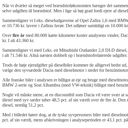
Når vi dvæler så meget ved brændstoføkonomien hænger det sammen med,
selve udgiften til brændstof. Men i lige så høj grad fordi ejere af diese
Sammenligner vi f.eks. dieseludgaverne af Opel Zafira 1,6 med BMW 2
er 10.736 kr. lavere i Zafiras favør. Det udløser samtidigt en 10.000 kr.
Over
fire år
med 80.000 kørte kilometer koster analysens vinder, Daci
kr. I alt 43.360 kr.
Sammenligner vi med f.eks. en Mitsubishi Outlander 2,0 DI-D diesel, s
i alt 71.546 kr. Altså næsten dobbelt op i brændstofrelaterede udgifter.
Trods de høje ejerafgifter på dieselbiler kommer de alligevel bedst ud
vælge den syvsædede Dacia med dieselmotor i stedet for benzinmoto
Alle franske biler i analysen er billigst at eje og bruge med dieselmot
BMW 2-serie og Seat Alhambra (med VW-teknik) billigst med benzin
Nogle vil måske mene, at en discountbil som Dacia vil være svær at s
diesel med syv sæder taber 48,5 pct. af sin værdi over de fire år. De
diesel, nemlig 51,2 pct.
Med i billedet hører dog, at de tyske syvpersoners biler med dieselm
pct. af sin værdi, mens afskrivningen i analyseperioden er 43,1 pct. 