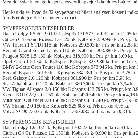
Men de tyske bilers gode gensalgsværdi opvejer ikke deres højere indkøb
Her kan du se, hvad de 32 syvpersoners biler i analysen koster i indkø
forudsætninger, der ses under skemaet.
SYVPERSONERS DIESELBILER
Dacia Lodgy 1.5 dCi 90 hk: Købspris 171.577 kr. Pris pr. km 1,95 kr.
Citroen C4 Grand Picasso 1.6 120 hk: Købspris 239.990 kr. Pris pr. k
VW Touran 1.6 TDI 115 hk: Købspris 299.593 kr. Pris pr. km 2,88 kr
Renault Grand Scenic 1.5 dCi 110 hk: Købspris 293.880 kr. Pris pr. k
Peugeot 5008 1.5 130 hk: Købspris 318.990 kr. Pris pr. km 3,09 kr.
Opel Zafira 1.6 134 hk: Købspris: Købspris 323.980 kr. Pris pr. km 3,
BMW 2-Serie Gran Tourer 116 hk: Købspris 373.946 kr. Pris pr. km 3
Renault Espace 1,6 130 hk: Købspris 384.780 kr. Pris pr. km 3,78 kr.
Ford Galaxy 2.0 120 hk: Købspris 381.900 kr. Pris pr. km 3,93 kr.
Seat Alhambra 2.0 150 hk: Købspris 386.300 kr. Pris pr. km 3,94 kr.
VW Tiguan Allspace 2.0 150 hk: Købspris 422.795 kr. Pris pr. km 3,9
Skoda KODIAQ 2.0; 150 hk: Købspris 430.640 kr. Pris pr. km 4,16 k
Mitsubishi Outlander 2.0 150 hk: Købspris 434.740 kr. Pris pr. 4,95 kr
VW Sharan 2.0 150 hk: Købspris 525.685 kr. Pris pr. km 4,95 kr.
Volvo XC90 2.0235 hk: Købspris 1.063.980 kr. Pris pr. km 9,31 kr.
SYVPERSONERS BENZINBILER
Dacia Lodgy 1.6 102 hk: Købspris 170.523 kr. Pris pr. km 2,31 kr.
Citroen C4 Gr. Picasso 1.2 130 hk: Købspris 249.990 kr. Pris pr. km 2