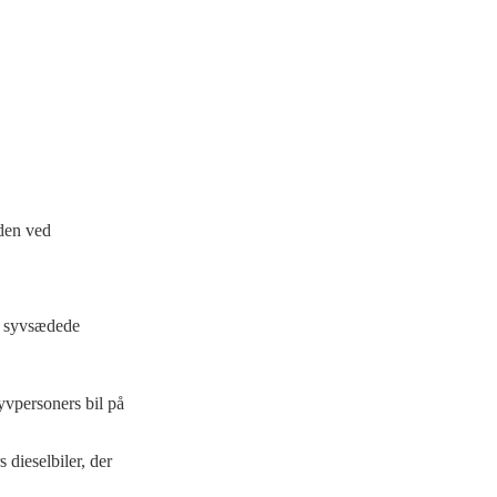
eden ved
n syvsædede
yvpersoners bil på
 dieselbiler, der