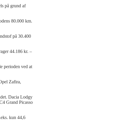
ls på grund af
iodens 80.000 km.
ændstof på 30.400
rager 44.186 kr. –
le perioden ved at
Opel Zafira,
ældet. Dacia Lodgy
n C4 Grand Picasso
.eks. kun 44,6