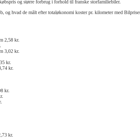
spris og større forbrug i forhold til franske storfamiliebiler.
b, og hvad de målt efter totaløkonomi koster pr. kilometer med Bilprise
m 2,58 kr.
.
m 3,02 kr.
35 kr.
,74 kr.
8 kr.
r.
.
,73 kr.