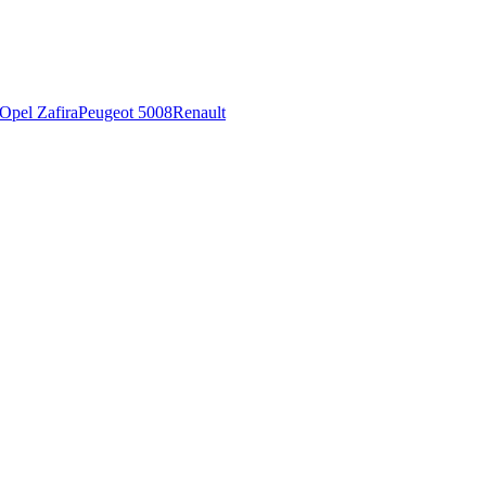
Opel Zafira
Peugeot 5008
Renault