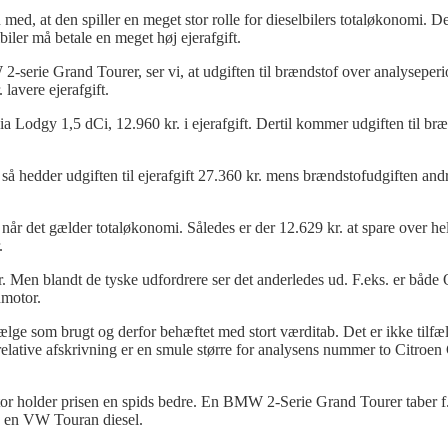
 at den spiller en meget stor rolle for dieselbilers totaløkonomi. De
lbiler må betale en meget høj ejerafgift.
-serie Grand Tourer, ser vi, at udgiften til brændstof over analyseper
 lavere ejerafgift.
a Lodgy 1,5 dCi, 12.960 kr. i ejerafgift. Dertil kommer udgiften til br
å hedder udgiften til ejerafgift 27.360 kr. mens brændstofudgiften and
, når det gælder totaløkonomi. Således er der 12.629 kr. at spare over he
r.
or. Men blandt de tyske udfordrere ser det anderledes ud. F.eks. er både 
motor.
ælge som brugt og derfor behæftet med stort værditab. Det er ikke tilf
n relative afskrivning er en smule større for analysens nummer to Citroe
otor holder prisen en spids bedre. En BMW 2-Serie Grand Tourer taber f
på en VW Touran diesel.