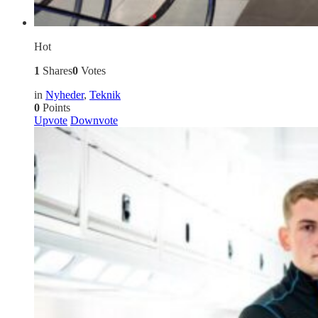
Hot
1
Shares
0
Votes
in
Nyheder
,
Teknik
0
Points
Upvote
Downvote