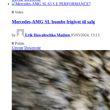
7
0
Votes
Mercedes-AMG SL bombe frigivet til salg
by
Erik Hawaleschka Madsen
05/03/2024, 13:13
0
Points
Upvote
Downvote