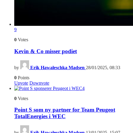
9
0
Votes
Kevin & Co misser podiet
by
Erik Hawaleschka Madsen
28/01/2025, 08:33
0
Points
Upvote
Downvote
4
0
Votes
Point S som ny partner for Team Peugeot
TotalEnergies i WEC
by
Erik Hawaleschka Madsen
13/01/2025, 15:07