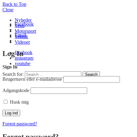
Back to Top
Close
Nyheder
Facebook
Tests
Motorsport
Email
Teknik
Videoer
Log In
facebook
instagram
youtube
Sign In
Search for:
Search
Brugernavn eller e-mailadresse
Adgangskode
Husk mig
Forgot password?
Forgot password?