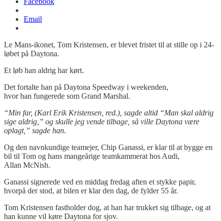
Facebook
Email
Le Mans-ikonet, Tom Kristensen, er blevet fristet til at stille op i 24-
løbet på Daytona.
Et løb han aldrig har kørt.
Det fortalte han på Daytona Speedway i weekenden,
hvor han fungerede som Grand Marshal.
“Min far, (Karl Erik Kristensen, red.), sagde altid “Man skal aldrig
sige aldrig,” og skulle jeg vende tilbage, så ville Daytona være
oplagt,” sagde han.
Og den navnkundige teamejer, Chip Ganassi, er klar til at bygge en
bil til Tom og hans mangeårige teamkammerat hos Audi,
Allan McNish.
Ganassi signerede ved en middag fredag aften et stykke papir,
hvorpå der stod, at bilen er klar den dag, de fylder 55 år.
Tom Kristensen fastholder dog, at han har trukket sig tilbage, og at
han kunne vil køre Daytona for sjov.