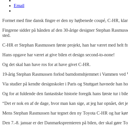
Email
Formet med fine dansk fingre er den ny højbenede coupé, C-HR, klar 
Fingrene sidder på hånden af den 30-årige designer Stephan Rasmuss
sted.
C-HR er Stephan Rasmussen første projekt, han har været med helt fra
Hans opgave har været at give bilen et design second-to-none!
Og det skal han have ros for at have givet C-HR.
19-årig Stephan Rasmussen forlod barndomshjemmet i Vammen ved Vib
Via studier på kendte designskoler i Paris og Stuttgart havnede han ho
Og for at fuldende den fantastiske historie foregik hans første tur i b
“Det er nok en af de dage, hvor man kan sige, at jeg har opnået, det j
Mens Stephan Rasmussen har tegnet den ny Toyota C-HR og har kørt jo
Den 7.-8. januar er der Danmarkspremieren på bilen, der skal gøre To