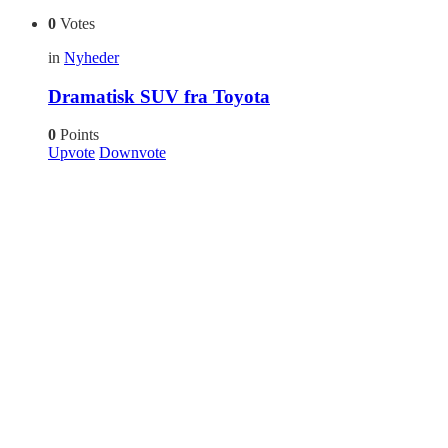
0
Votes
in
Nyheder
Dramatisk SUV fra Toyota
0
Points
Upvote
Downvote