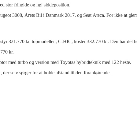
 stor frihøjde og høj siddeposition.
Peugeot 3008, Årets Bil i Danmark 2017, og Seat Ateca. For ikke at gl
yr 321.770 kr. topmodellen, C-HIC, koster 332.770 kr. Den har det h
.770 kr.
nmotor med turbo og version med Toyotas hybridteknik med 122 heste.
der selv sørger for at holde afstand til den forankørende.