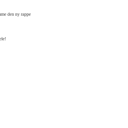
emme den ny rappe
ele!