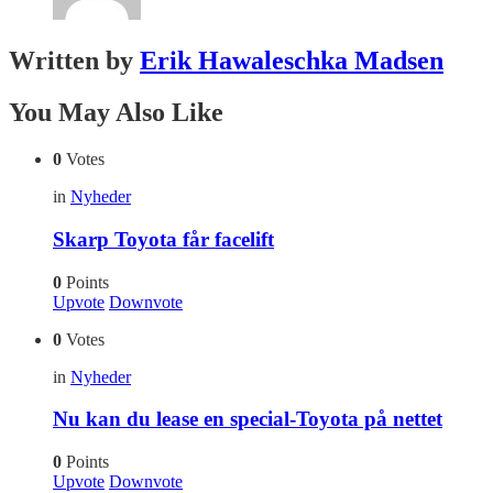
Written by
Erik Hawaleschka Madsen
You May Also Like
0
Votes
in
Nyheder
Skarp Toyota får facelift
0
Points
Upvote
Downvote
0
Votes
in
Nyheder
Nu kan du lease en special-Toyota på nettet
0
Points
Upvote
Downvote