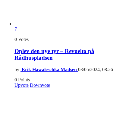
7
0
Votes
Oplev den nye tyr – Revuelto på
Rådhuspladsen
by
Erik Hawaleschka Madsen
03/05/2024, 08:26
0
Points
Upvote
Downvote