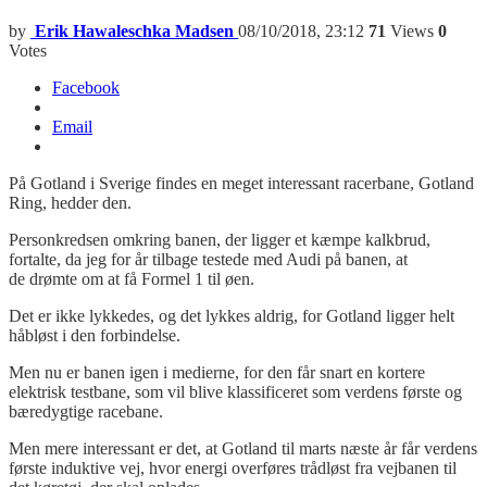
by
Erik Hawaleschka Madsen
08/10/2018, 23:12
71
Views
0
Votes
Facebook
Email
På Gotland i Sverige findes en meget interessant racerbane, Gotland
Ring, hedder den.
Personkredsen omkring banen, der ligger et kæmpe kalkbrud,
fortalte, da jeg for år tilbage testede med Audi på banen, at
de drømte om at få Formel 1 til øen.
Det er ikke lykkedes, og det lykkes aldrig, for Gotland ligger helt
håbløst i den forbindelse.
Men nu er banen igen i medierne, for den får snart en kortere
elektrisk testbane, som vil blive klassificeret som verdens første og
bæredygtige racebane.
Men mere interessant er det, at Gotland til marts næste år får verdens
første induktive vej, hvor energi overføres trådløst fra vejbanen til