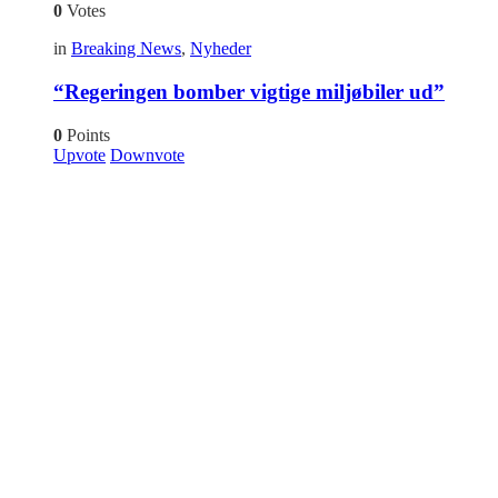
0
Votes
in
Breaking News
,
Nyheder
“Regeringen bomber vigtige miljøbiler ud”
0
Points
Upvote
Downvote