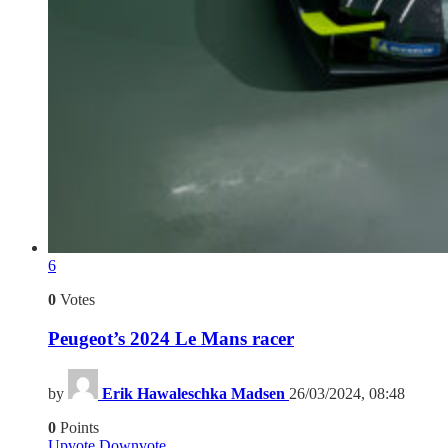
6
0
Votes
Peugeot’s 2024 Le Mans racer
by
Erik Hawaleschka Madsen
26/03/2024, 08:48
0
Points
Upvote
Downvote