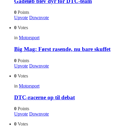
Gadeløb blev dyr for DTC-team
0
Points
Upvote
Downvote
0
Votes
in
Motorsport
Big Mag: Først rasende, nu bare skuffet
0
Points
Upvote
Downvote
0
Votes
in
Motorsport
DTC-racerne op til debat
0
Points
Upvote
Downvote
0
Votes