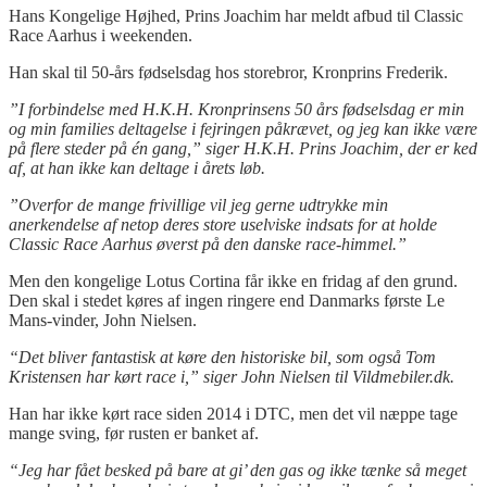
Hans Kongelige Højhed, Prins Joachim har meldt afbud til Classic
Race Aarhus i weekenden.
Han skal til 50-års fødselsdag hos storebror, Kronprins Frederik.
”I forbindelse med H.K.H. Kronprinsens 50 års fødselsdag er min
og min families deltagelse i fejringen påkrævet, og jeg kan ikke være
på flere steder på én gang,” siger H.K.H. Prins Joachim, der er ked
af, at han ikke kan deltage i årets løb.
”Overfor de mange frivillige vil jeg gerne udtrykke min
anerkendelse af netop deres store uselviske indsats for at holde
Classic Race Aarhus øverst på den danske race-himmel.”
Men den kongelige Lotus Cortina får ikke en fridag af den grund.
Den skal i stedet køres af ingen ringere end Danmarks første Le
Mans-vinder, John Nielsen.
“Det bliver fantastisk at køre den historiske bil, som også Tom
Kristensen har kørt race i,” siger John Nielsen til Vildmebiler.dk.
Han har ikke kørt race siden 2014 i DTC, men det vil næppe tage
mange sving, før rusten er banket af.
“Jeg har fået besked på bare at gi’ den gas og ikke tænke så meget