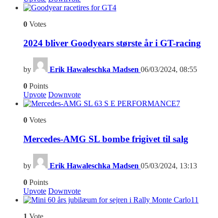
4
0
Votes
2024 bliver Goodyears største år i GT-racing
by
Erik Hawaleschka Madsen
06/03/2024, 08:55
0
Points
Upvote
Downvote
7
0
Votes
Mercedes-AMG SL bombe frigivet til salg
by
Erik Hawaleschka Madsen
05/03/2024, 13:13
0
Points
Upvote
Downvote
11
1
Vote