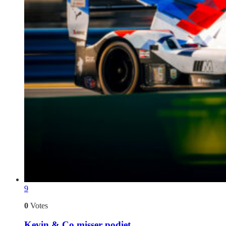
9
0
Votes
Kevin & Co misser podiet