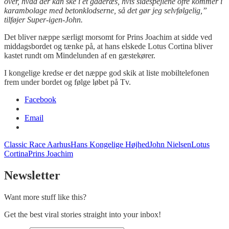
over, hvad der kan ske i et gaderæs, hvis sidespejlene ofre kommer i
karambolage med betonklodserne, så det gør jeg selvfølgelig,”
tilføjer Super-igen-John.
Det bliver næppe særligt morsomt for Prins Joachim at sidde ved
middagsbordet og tænke på, at hans elskede Lotus Cortina bliver
kastet rundt om Mindelunden af en gæstekører.
I kongelige kredse er det næppe god skik at liste mobiltelefonen
frem under bordet og følge løbet på Tv.
Facebook
Email
Classic Race Aarhus
Hans Kongelige Højhed
John Nielsen
Lotus
Cortina
Prins Joachim
Newsletter
Want more stuff like this?
Get the best viral stories straight into your inbox!