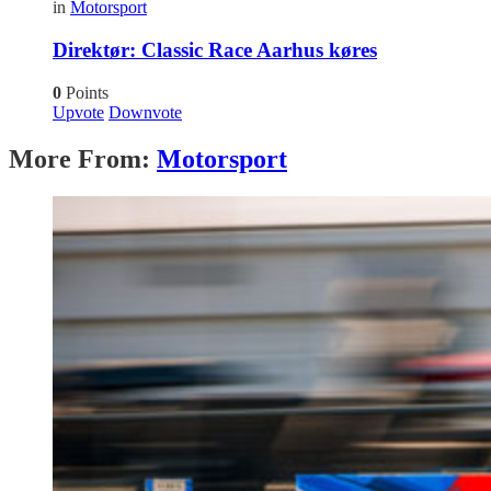
in
Motorsport
Direktør: Classic Race Aarhus køres
0
Points
Upvote
Downvote
More From:
Motorsport