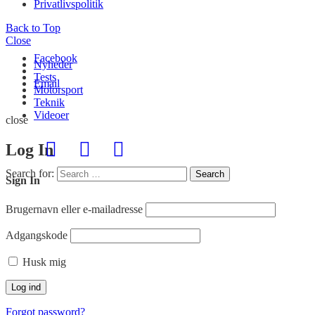
Privatlivspolitik
Back to Top
Close
Facebook
Nyheder
Tests
Email
Motorsport
Teknik
Videoer
close
Log In
Search for:
Search
Sign In
Brugernavn eller e-mailadresse
Adgangskode
Husk mig
Forgot password?