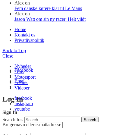
Alex
on
Fem danske kørere klar til Le Mans
Alex
on
Jason Watt om sin ny racer: Helt vildt
Home
Kontakt os
Privatlivspolitik
Back to Top
Close
Nyheder
Facebook
Tests
Motorsport
Email
Teknik
Videoer
Log In
facebook
instagram
youtube
Sign In
Search for:
Search
Brugernavn eller e-mailadresse