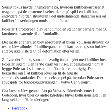
Særlig fokus havde ingeniørerne på, hvordan kulfiberkarrosseriet
reagerede på de ekstreme kræfter, der er på spil i en kollision;
endvidere hvordan strukturen i det underliggende stålkarrosseri og
kulfiberforstærkningen modstod kræfterne.
Polestar 1 prototypen blev sendt imod en stationær barriere med 56
km/timen, svarende til en frontkollision.
Det meste af energien blev absorberet af bilens kollisionsstruktur, og
resten blev afbødet af kulfiberpanelerne i karrosseriet, som forblev
stift og ikke viste tegn på deformation efter testen.
Zef van der Putten, som er ansvarlig for arbejdet med kulfiber hos
Polestar, siger: ”Den første crash test viser, at beslutningen om at
bygge Polestar 1’s karroseri i kulfiber har været rigtig. Den
bekræfter også, at kulfiber lever op til de højeste
sikkerhedsstandarder. Det er et eksempel på, hvordan Polestar er
spydspids for teknologiudviklingen i Volvo Car Group”.
Crashtesten blev gennemført på Volvo’s sikkerhedscenter i
Göteborg, hvor biler og andre køretøjer bliver kollissionstestet i en
lang række trafiksimuleringer.
Facebook