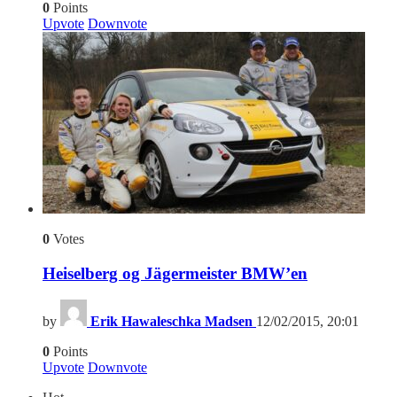
0
Points
Upvote
Downvote
0
Votes
Heiselberg og Jägermeister BMW’en
by
Erik Hawaleschka Madsen
12/02/2015, 20:01
0
Points
Upvote
Downvote