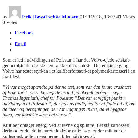
by
Erik Hawaleschka Madsen
01/11/2018, 13:07
43
Views
0
Votes
Facebook
Email
Som et led i udviklingen af Polestar 1 har det Volvo-ejede selskab
gennemført den første i en række af crashtests. Det er første gang,
Volvo har testet styrken i et kulfiberforstærket polymerkarrosseri i en
crashtest.
”Vi var meget spændte på denne test, som var den første crashtest
af Polestar 1, og vi bevægede os ind på ukendt terræn,” siger
Thomas Ingenlath, chef for Polestar. ”Det var et vigtigt punkt i
udviklingen af Polestar 1, der gav os mulighed for at finde ud af, om
de ideer og beregninger, der var udgangspunktet, da vi byggede
bilen, var korrekte – og det var de”.
Kulfiber optager energi ved at revne og splintre. I et stålkarrosseri
derimod er det de integrerede deformationszoner der mildner de
kollisionskræfter, personerne i bilen påvirkes af.