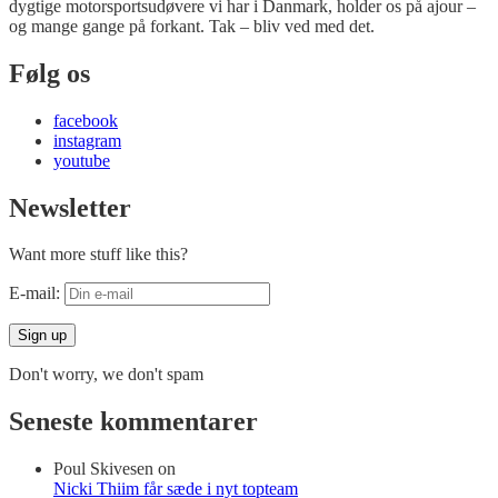
dygtige motorsportsudøvere vi har i Danmark, holder os på ajour –
og mange gange på forkant. Tak – bliv ved med det.
Følg os
facebook
instagram
youtube
Newsletter
Want more stuff like this?
E-mail:
Don't worry, we don't spam
Seneste kommentarer
Poul Skivesen
on
Nicki Thiim får sæde i nyt topteam