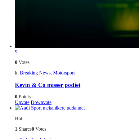
9
0
Votes
in
Breaking News
,
Motorsport
Kevin & Co misser podiet
0
Points
Upvote
Downvote
Hot
1
Shares
0
Votes