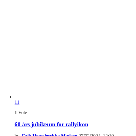
11
1
Vote
60 års jubilæum for rallyikon
by
Erik Hawaleschka Madsen
27/02/2024, 12:10