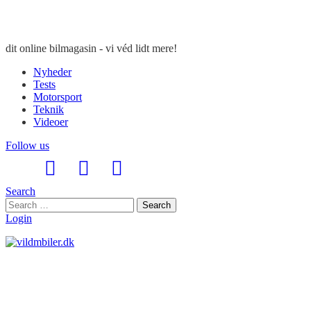
dit online bilmagasin - vi véd lidt mere!
Nyheder
Tests
Motorsport
Teknik
Videoer
Follow us
Search
Search
Search
for:
Login