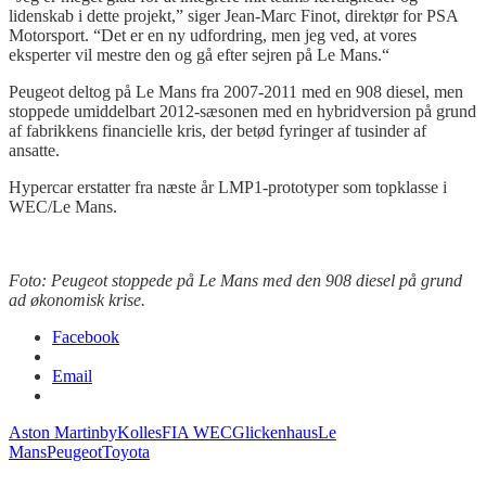
lidenskab i dette projekt,” siger Jean-Marc
Finot
, direktør for PSA
Motorsport. “Det er en ny udfordring, men jeg ved, at vores
eksperter vil mestre den og gå efter sejren på Le
Mans.
“
Peugeot deltog på Le Mans fra 2007-2011 med en 908 diesel, men
stoppede umiddelbart 2012-sæsonen med en hybridversion på grund
af fabrikkens financielle kris, der betød fyringer af tusinder af
ansatte.
Hypercar
erstatter fra næste år LMP1-prototyper som topklasse i
WEC/Le Mans.
Foto: Peugeot stoppede på Le Mans med den 908 diesel på grund
ad økonomisk krise.
Facebook
Email
Aston Martin
byKolles
FIA WEC
Glickenhaus
Le
Mans
Peugeot
Toyota