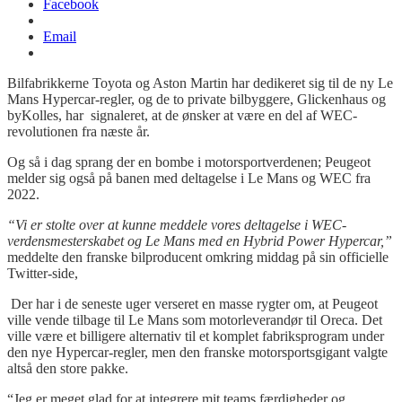
Facebook
Email
Bilfabrikkerne Toyota og Aston Martin har dedikeret sig til de ny Le
Mans
Hypercar
-regler, og de to private
bilbyggere
,
Glickenhaus
og
byKolles
, har signaleret, at de ønsker at være en del af WEC-
revolutionen fra næste år.
Og så i dag sprang der en bombe i motorsportverdenen; Peugeot
melder sig også på banen med deltagelse i Le Mans og WEC fra
2022.
“Vi er stolte over at kunne meddele vores deltagelse i WEC-
verdensmesterskabet og Le Mans med en Hybrid Power Hypercar,”
meddelte den franske bilproducent omkring middag på sin officielle
Twitter-side,
Der har i de seneste uger verseret en masse rygter om, at Peugeot
ville vende tilbage til Le Mans som motorleverandør til
Oreca
. Det
ville være et billigere alternativ til et komplet fabriksprogram under
den nye
Hypercar
-regler, men den franske motorsportsgigant valgte
altså den store pakke.
“Jeg er meget glad for at integrere mit teams færdigheder og