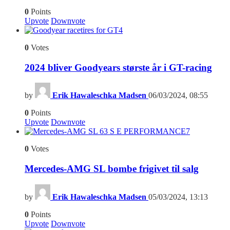
0
Points
Upvote
Downvote
4
0
Votes
2024 bliver Goodyears største år i GT-racing
by
Erik Hawaleschka Madsen
06/03/2024, 08:55
0
Points
Upvote
Downvote
7
0
Votes
Mercedes-AMG SL bombe frigivet til salg
by
Erik Hawaleschka Madsen
05/03/2024, 13:13
0
Points
Upvote
Downvote