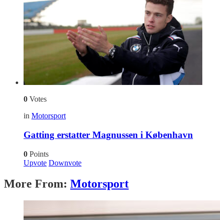
0
Votes
in
Motorsport
Gatting erstatter Magnussen i København
0
Points
Upvote
Downvote
More From:
Motorsport