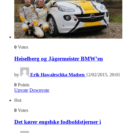
0
Votes
Heiselberg og Jägermeister BMW’en
by
Erik Hawaleschka Madsen
12/02/2015, 20:01
0
Points
Upvote
Downvote
Hot
0
Votes
Det kører engelske fodboldstjerner i