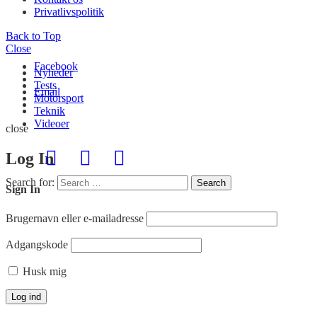
Privatlivspolitik
Back to Top
Close
Facebook
Nyheder
Tests
Email
Motorsport
Teknik
Videoer
close
Log In
Search for:
Search
Sign In
Brugernavn eller e-mailadresse
Adgangskode
Husk mig