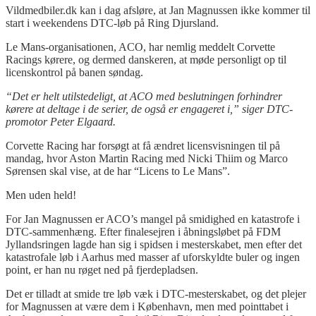
Vildmedbiler.dk kan i dag afsløre, at Jan Magnussen ikke kommer til
start i weekendens DTC-løb på Ring Djursland.
Le Mans-organisationen, ACO, har nemlig meddelt Corvette
Racings kørere, og dermed danskeren, at møde personligt op til
licenskontrol på banen søndag.
“Det er helt utilstedeligt, at ACO med beslutningen forhindrer
kørere at deltage i de serier, de også er engageret i,” siger DTC-
promotor Peter Elgaard.
Corvette Racing har forsøgt at få ændret licensvisningen til på
mandag, hvor Aston Martin Racing med Nicki Thiim og Marco
Sørensen skal vise, at de har “Licens to Le Mans”.
Men uden held!
For Jan Magnussen er ACO’s mangel på smidighed en katastrofe i
DTC-sammenhæng. Efter finalesejren i åbningsløbet på FDM
Jyllandsringen lagde han sig i spidsen i mesterskabet, men efter det
katastrofale løb i Aarhus med masser af uforskyldte buler og ingen
point, er han nu røget ned på fjerdepladsen.
Det er tilladt at smide tre løb væk i DTC-mesterskabet, og det plejer
for Magnussen at være dem i København, men med pointtabet i