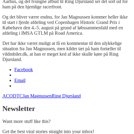
Aarhus, og det tvungne afbud til Ring Djursland ser det sort ud for
ham på den hjemlige racerfront.
Og det bliver værre endnu, for Jan Magnussen kommer heller ikke
til start i fjerde afdeling ved Copenhagen Historic Grand Prix i
Købehavn den 4.-5. august på grund af løbssammenfald med en
afdeling i IMSA GTLM på Road America.
Det har ikke været muligt at få en kommentar til den ulykkelige
situation fra Jan Magnussen, men kilder tæt på ham fortæller til
vildmbiler.dk, at han er meget ked af ikke skulle køre på Ring
Djursland.
Facebook
Email
ACO
DTC
Jan Magnussen
Ring Djursland
Newsletter
Want more stuff like this?
Get the best viral stories straight into your inbox!