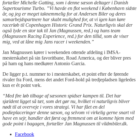
fortæller Michelle Gatting, som i denne sæson deltager i Danish
Supertourisme Turbo. ”Vi havde en flot weekend i København sidste
år, og jeg er meget taknemmelig for at Andersen Biler og deres
samarbejdspartnere har skabt mulighed for, at vi igen kan køre
racerløb til Copenhagen Historic Grand Prix. Naturligvis skal der
også lyde en stor tak til Jan (Magnussen, red.) og hans team
(Magnussen Racing Experience, red.) for den tillid, som de viser
mig, ved at låne mig Jans racer i weekenden.”
Jan Magnussen kører i weekenden ottende afdeling i IMSA-
mesterskabet på sin favoritbane, Road America, og der bliver pres
på ham og hans medkører Antonio Garcia.
De ligger p.t. nummer to i mesterskabet, et point efter de førende
rivaler fra Ford, mens det andet Ford-hold på tredjepladsen ligeledes
kun er ét point væk.
“Med fire løb tilbage af sæsonen spidser kampen til. Det har
sjældent ligget så tæt, som det gør nu, hvilket vi naturligvis bliver
nødt til at overveje i vores strategi. Vi har fået en del
podieplaceringer denne sæson, og selvom vi virkelig gerne snart vil
have en sejr, handler det først og fremmest om at komme hjem med
gode point i bagagen, fortæller Jan Magnussen til vildmbiler.dk
.
Facebook