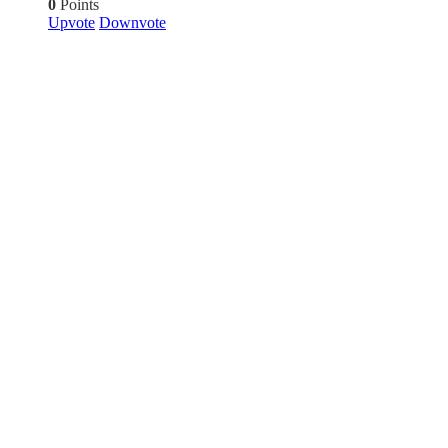
0
Points
Upvote
Downvote