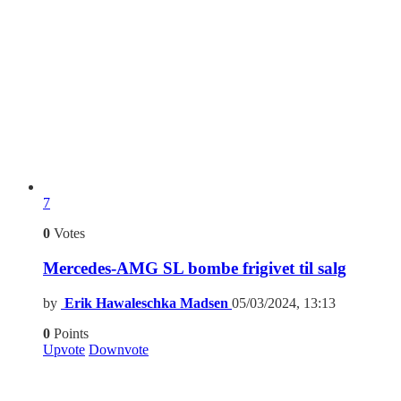
7
0
Votes
Mercedes-AMG SL bombe frigivet til salg
by
Erik Hawaleschka Madsen
05/03/2024, 13:13
0
Points
Upvote
Downvote