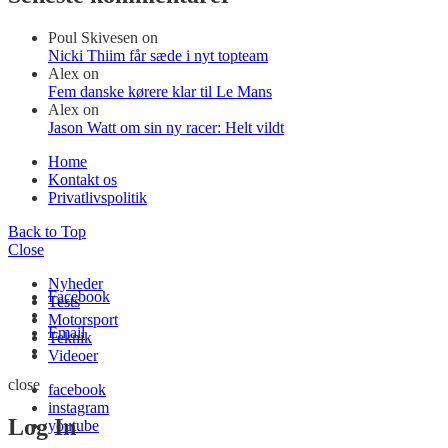
Poul Skivesen
on
Nicki Thiim får sæde i nyt topteam
Alex
on
Fem danske kørere klar til Le Mans
Alex
on
Jason Watt om sin ny racer: Helt vildt
Home
Kontakt os
Privatlivspolitik
Back to Top
Close
Nyheder
Facebook
Tests
Motorsport
Email
Teknik
Videoer
close
facebook
instagram
Log In
youtube