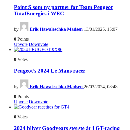
Point S som ny partner for Team Peugeot
TotalEnergies i WEC
by
Erik Hawaleschka Madsen
13/01/2025, 15:07
0
Points
Upvote
Downvote
6
0
Votes
Peugeot’s 2024 Le Mans racer
by
Erik Hawaleschka Madsen
26/03/2024, 08:48
0
Points
Upvote
Downvote
4
0
Votes
2024 bliver Goodyears største år i GT-racing