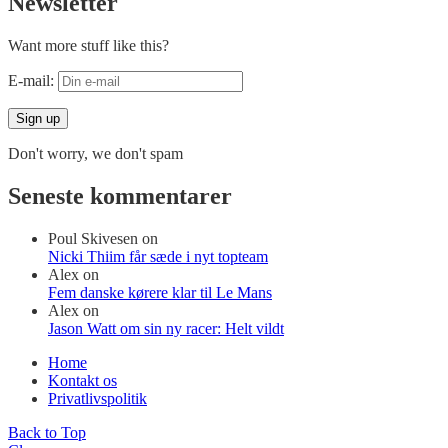
Newsletter
Want more stuff like this?
E-mail:
Don't worry, we don't spam
Seneste kommentarer
Poul Skivesen
on
Nicki Thiim får sæde i nyt topteam
Alex
on
Fem danske kørere klar til Le Mans
Alex
on
Jason Watt om sin ny racer: Helt vildt
Home
Kontakt os
Privatlivspolitik
Back to Top