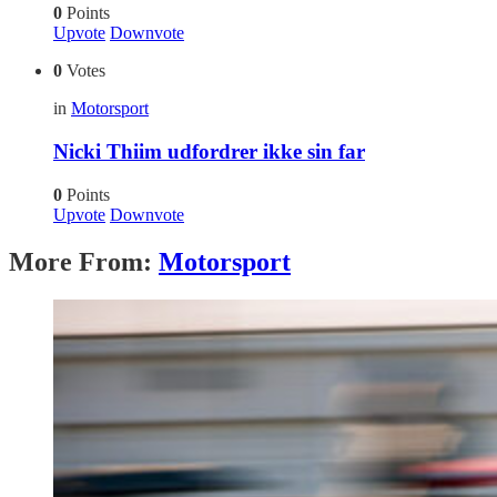
0
Points
Upvote
Downvote
0
Votes
in
Motorsport
Nicki Thiim udfordrer ikke sin far
0
Points
Upvote
Downvote
More From:
Motorsport