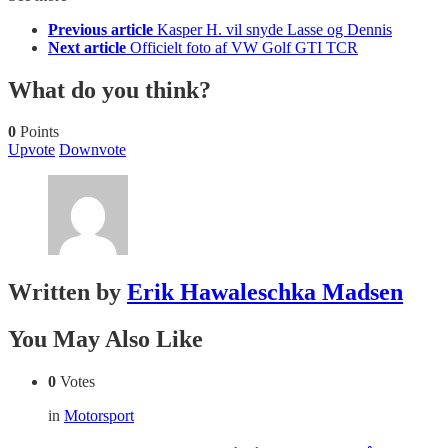
Previous article
Kasper H. vil snyde Lasse og Dennis
Next article
Officielt foto af VW Golf GTI TCR
What do you think?
0
Points
Upvote
Downvote
Written by
Erik Hawaleschka Madsen
You May Also Like
0
Votes
in
Motorsport