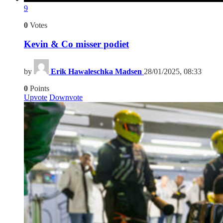
9
0
Votes
Kevin & Co misser podiet
by
Erik Hawaleschka Madsen
28/01/2025, 08:33
0
Points
Upvote
Downvote