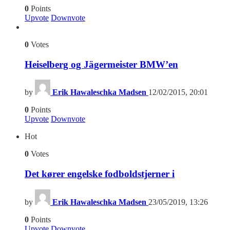
0
Points
Upvote
Downvote
0
Votes
Heiselberg og Jägermeister BMW’en
by
Erik Hawaleschka Madsen
12/02/2015, 20:01
0
Points
Upvote
Downvote
Hot
0
Votes
Det kører engelske fodboldstjerner i
by
Erik Hawaleschka Madsen
23/05/2019, 13:26
0
Points
Upvote
Downvote