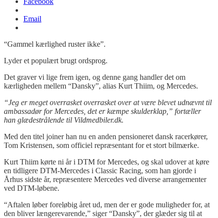
Facebook
Email
“Gammel kærlighed ruster ikke”.
Lyder et populært brugt ordsprog.
Det graver vi lige frem igen, og denne gang handler det om
kærligheden mellem “Dansky”, alias Kurt Thiim, og Mercedes.
“Jeg er meget overrasket overrasket over at være blevet udnævnt til
ambassadør for Mercedes, det er kæmpe skulderklap,” fortæller
han
glædestrål
ende
til
Vildmedbiler
.dk.
Med den titel joiner han nu en anden pensioneret dansk racerkører,
Tom Kristensen, som officiel repræsentant for et stort bilmærke.
Kurt Thiim kørte ni år i DTM for Mercedes, og skal udover at køre
en tidligere DTM-Mercedes i Classic Racing, som han gjorde i
Århus sidste år, repræsentere Mercedes ved diverse arrangementer
ved DTM-løbene.
“Aftalen løber foreløbig året ud, men der er gode muligheder for, at
den bliver længerevarende,” siger “Dansky”, der glæder sig til at