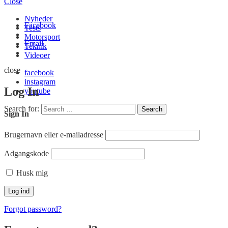
Close
Nyheder
Facebook
Tests
Motorsport
Email
Teknik
Videoer
close
facebook
instagram
Log In
youtube
Search for:
Search
Sign In
Brugernavn eller e-mailadresse
Adgangskode
Husk mig
Forgot password?