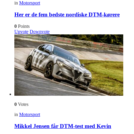
in
Motorsport
Her er de fem bedste nordiske DTM-kørere
0
Points
Upvote
Downvote
0
Votes
in
Motorsport
Mikkel Jensen får DTM-test med Kevin