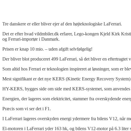
Tre danskere er eller bliver ejer af den højteknologiske LaFerrari.
Det er efter hvad vildmbiler.dk erfarer, Lego-kongen Kjeld Kirk Kri
og Ferrari-importør i Danmark.
Prisen er knap 10 mio. – uden afgift selvfølgelig!
Der bliver blot produceret 499 LaFerrari, så det bliver en eftertragtet
Som altid hos Ferrari er teknologien inspireret at løsninger, som er blev
Mest signifikant er det nye KERS (Kinetic Energy Recovery System) 
HY-KERS, bygges side om side med KERS-systemet, som anvendes af Scu
Energien, der lageres som elektricitet, stammer fra overskydende ener
Præcis som vi ser det i F1.
I LaFerrari lageres overskyden energi ydermere fra bilens V12, når mo
El-motoren i LaFerrari yder 163 hk, og bilens V12-motor på 6.3 liter