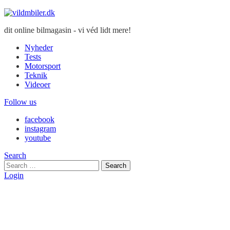
dit online bilmagasin - vi véd lidt mere!
Nyheder
Tests
Motorsport
Teknik
Videoer
Follow us
facebook
instagram
youtube
Search
Search
Search
for:
Login