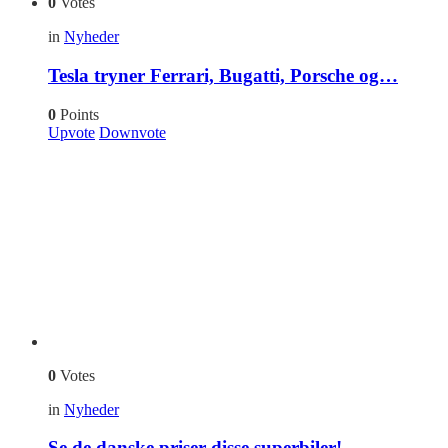
0
Votes
in
Nyheder
Tesla tryner Ferrari, Bugatti, Porsche og…
0
Points
Upvote
Downvote
0
Votes
in
Nyheder
Se de danske priser disse superbiler!