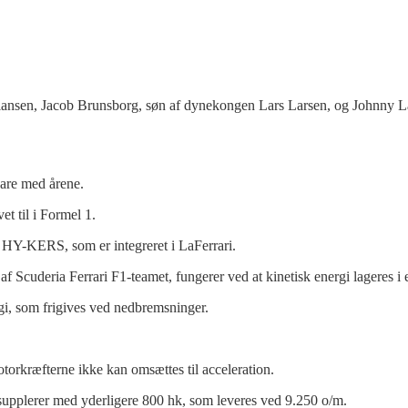
stiansen, Jacob Brunsborg, søn af dynekongen Lars Larsen, og Johnny L
 vare med årene.
et til i Formel 1.
HY-KERS, som er integreret i LaFerrari.
deria Ferrari F1-teamet, fungerer ved at kinetisk energi lageres i et
gi, som frigives ved nedbremsninger.
torkræfterne ikke kan omsættes til acceleration.
 supplerer med yderligere 800 hk, som leveres ved 9.250 o/m.