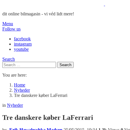
dit online bilmagasin - vi véd lidt mere!
Menu
Follow us
facebook
instagram
youtube
Search
Search
Search
for:
You are here:
Home
Nyheder
Tre danskere køber LaFerrari
in
Nyheder
Tre danskere køber LaFerrari
by
Erik Hawaleschka Madsen
25/05/2015, 19:34
1.3k
Views
0
Vot