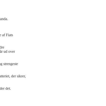
anda.
 af Fiats
dre
år ud over
og strengeste
teriet, der sikrer,
ader det.