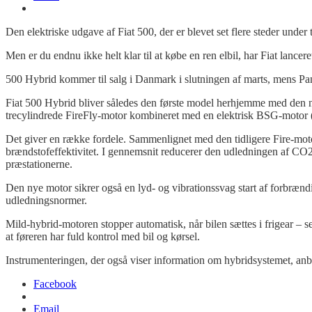
Den elektriske udgave af Fiat 500, der er blevet set flere steder unde
Men er du endnu ikke helt klar til at købe en ren elbil, har Fiat lancer
500 Hybrid kommer til salg i Danmark i slutningen af marts, mens
Pa
Fiat 500 Hybrid bliver således den første model herhjemme med den ny
trecylindrede
FireFly
-motor kombineret med en elektrisk BSG-motor 
Det giver en række fordele. Sammenlignet med den tidligere Fire-mot
brændstofeffektivitet. I gennemsnit reducerer den udledningen af CO
præstationerne.
Den nye motor sikrer også en lyd- og vibrationssvag start af forbræ
udledningsnormer.
Mild-hybrid-motoren stopper automatisk, når bilen sættes i frigear – selv
at føreren har fuld kontrol med bil og kørsel.
Instrumenteringen, der også viser information om hybridsystemet, anbef
Facebook
Email