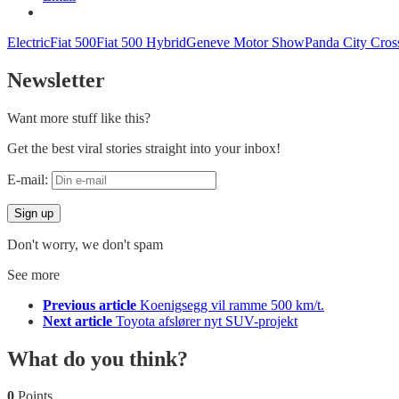
Electric
Fiat 500
Fiat 500 Hybrid
Geneve Motor Show
Panda City Cros
Newsletter
Want more stuff like this?
Get the best viral stories straight into your inbox!
E-mail:
Don't worry, we don't spam
See more
Previous article
Koenigsegg vil ramme 500 km/t.
Next article
Toyota afslører nyt SUV-projekt
What do you think?
0
Points