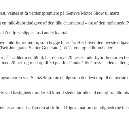
r test, ventes at få verdenspremiere på Geneve Motor Show til marts.
et en mild-hybridudgave af den lille
charmetrod
– og af den
højbenede
P
nda’en
først slippes løs i andet kvartal.
e mild-hybridmotor, som begge biler får. Her bliver den nyeste udgave
(Belt-
integrated
Starter Generator) på 12 volt og et litiumbatteri.
or på 1.2 liter med 69 hk har den nye 70 hestes mild-hybridmotor en be
2
med 20 pct. og med op til 30 pct. for Panda City Cross – uden at det g
ndingsmotoren ved
Start&Stop-kørsel
, ligesom den lever op til de nyeste 
 ved hastigheder under 30 km/t. I stedet får bilen al energi fra litiumbat
aler automatisk føreren at skifte til frigear, når omstændighederne till