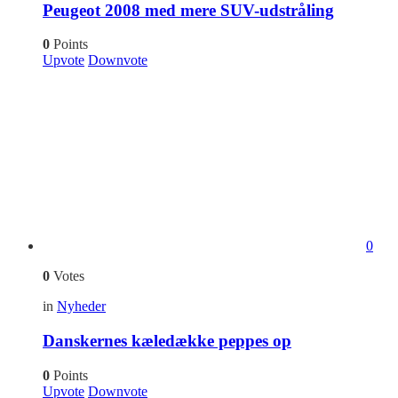
Peugeot 2008 med mere SUV-udstråling
0
Points
Upvote
Downvote
0
0
Votes
in
Nyheder
Danskernes kæledække peppes op
0
Points
Upvote
Downvote