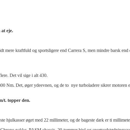
 at eje.
dt mere kraftfuld og sportsligere end Carrera S, men mindre barsk end 
e. Det vil sige i alt 430.
800 Nm. Det, øger ydeevnen, og de to nye turboladere sikrer motoren 
m/t. topper den.
e hjulkasser øget med 22 millimeter, og de bageste dæk er ti millimete
rt Chrono pakke, PASM chassis, 20-tommer hjul og sportsudstødningssy