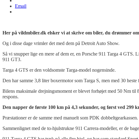
Email
Her på vildmbiler.dk elsker vi at skrive om biler, du drømmer om
Og i disse dage vrimler det med dem på Detroit Auto Show.
Så vi snupper lige en mere af dem er, en Porsche 911 Targa 4 GTS. Li
911 GT3.
Targa 4 GTS er den voldsomste Targa-model nogensinde.
Den har samme 3,8 liter boxermotor som Targa S, men med 30 heste fler
Bilens maksimale drejningsmoment er blevet forhøjet med 50 Nm til 
respons.
Den napper de første 100 km på 4,3 sekunder, og først ved 299 k
Præstationer er de samme med manuelt som PDK dobbeltgearkassen.
Sammenlignet med de to-hjulstrukne 911 Carrera-modeller, er de bagest
911 Targa 4 GTS har træk på alle fire hjul, og har som standard Spo