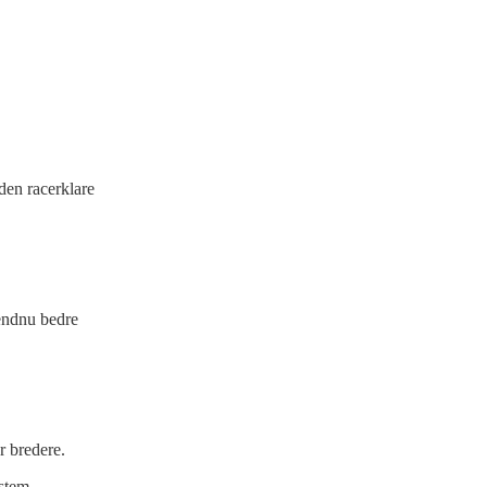
den racerklare
endnu bedre
r bredere.
stem.