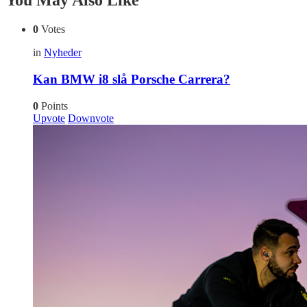
You May Also Like
0
Votes
in
Nyheder
Kan BMW i8 slå Porsche Carrera?
0
Points
Upvote
Downvote