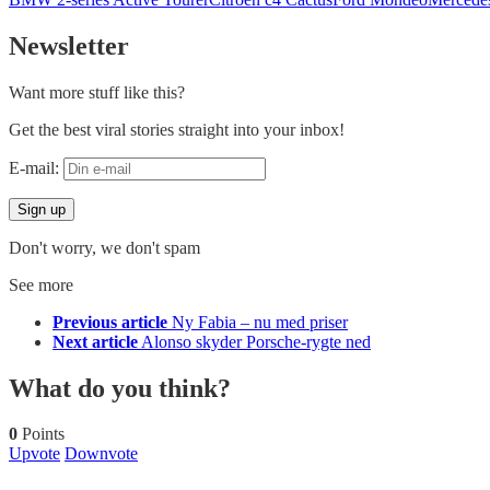
Newsletter
Want more stuff like this?
Get the best viral stories straight into your inbox!
E-mail:
Don't worry, we don't spam
See more
Previous article
Ny Fabia – nu med priser
Next article
Alonso skyder Porsche-rygte ned
What do you think?
0
Points
Upvote
Downvote