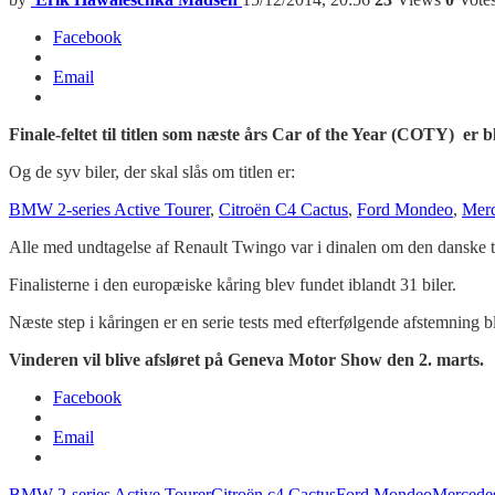
Facebook
Email
Finale-feltet til titlen som næste års Car of the Year (COTY) er bl
Og de syv biler, der skal slås om titlen er:
BMW 2-series Active Tourer
,
Citroën C4 Cactus
,
Ford Mondeo
,
Merc
Alle med undtagelse af Renault Twingo var i dinalen om den danske t
Finalisterne i den europæiske kåring blev fundet iblandt 31 biler.
Næste step i kåringen er en serie tests med efterfølgende afstemning 
Vinderen vil blive afsløret på Geneva Motor Show den 2. marts.
Facebook
Email
BMW 2-series Active Tourer
Citroën c4 Cactus
Ford Mondeo
Mercedes