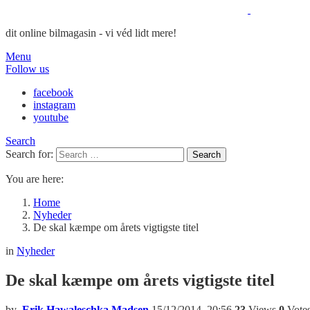
dit online bilmagasin - vi véd lidt mere!
Menu
Follow us
facebook
instagram
youtube
Search
Search for:
Search
You are here:
Home
Nyheder
De skal kæmpe om årets vigtigste titel
in
Nyheder
De skal kæmpe om årets vigtigste titel
by
Erik Hawaleschka Madsen
15/12/2014, 20:56
23
Views
0
Vote