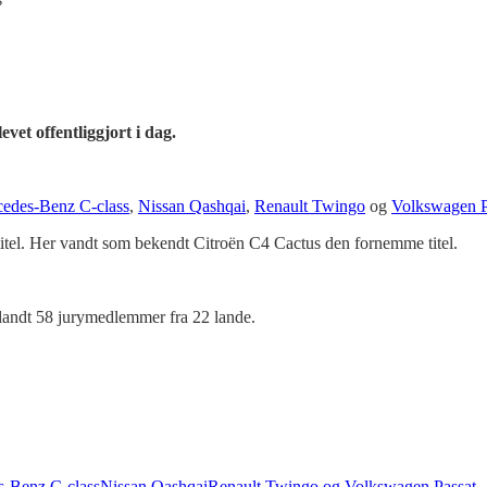
evet offentliggjort i dag.
edes-Benz C-class
,
Nissan Qashqai
,
Renault Twingo
og
Volkswagen P
itel. Her vandt som bekendt Citroën C4 Cactus den fornemme titel.
blandt 58 jurymedlemmer fra 22 lande.
-Benz C-class
Nissan Qashqai
Renault Twingo og Volkswagen Passat.